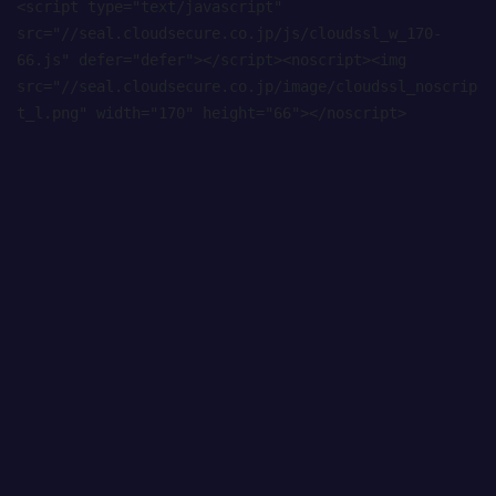
<script type="text/javascript" 
src="//seal.cloudsecure.co.jp/js/cloudssl_w_170-
66.js" defer="defer"></script><noscript><img 
src="//seal.cloudsecure.co.jp/image/cloudssl_noscrip
t_l.png" width="170" height="66"></noscript>