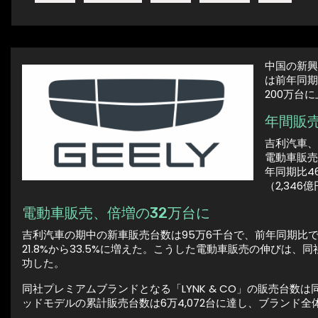
中国の新興
は前年同期
200万台
年間販売
吉利汽車、
電動車販売
年同期比4
（2,34
電動車販売、倍増の32万台に
吉利汽車の期中の新車販売台数は95万6千台で、前年同期比で
21.8%から33.5%に増えた。こうした電動車販売の伸びは
功した。
同社プレミアムブランドとなる「LYNK & CO」の販売台数
ッドモデルの累計販売台数は6万4,072台に達し、ブランド全体