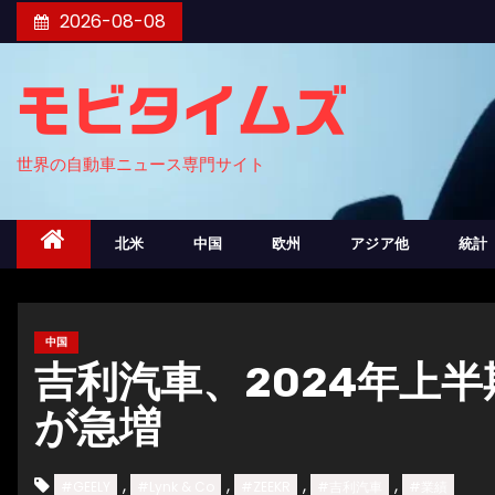
コ
2026-08-08
ン
テ
モビタイムズ
ン
ツ
世界の自動車ニュース専門サイト
へ
ス
キ
北米
中国
欧州
アジア他
統計
ッ
プ
中国
吉利汽車、2024年上
が急増
,
,
,
,
#GEELY
#Lynk & Co
#ZEEKR
#吉利汽車
#業績