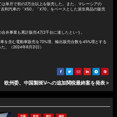
社としては単月で初の2万台以上を販売した。また、マレーシアの
。吉利汽車の「X50」「X70」をベースとした派生商品の販売
アの合弁事業も累計販売4万2千台に達したという。
車を含む電動車販売を70%増、輸出販売台数を45%増とする
。（2024年8月21日）
欧州委、中国製BEVへの追加関税最終案を発表
中国
欧州
統計
論説