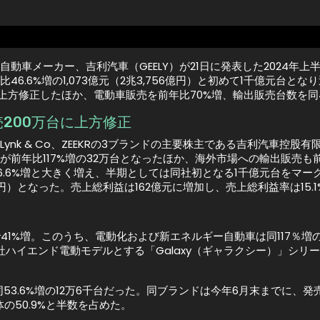
自動車メーカー、吉利汽車（GEELY）が21日に発表した2024年
比46.6%増の1,073億元（2兆3,756億円）と初めて1千億元台
に上方修正したほか、電動車販売を前年比70%増、輸出販売台数を同
200万台に上方修正
Lynk & Co、ZEEKRの3ブランドの主要株主である吉利汽車控
が前年比117%増の32万台となったほか、海外市場への輸出販売
6.6%増と大きく増え、半期としては同社初となる1千億元台をマーク
6億円）となった。売上総利益は162億元に増加し、売上総利益率は15.
41%増。このうち、電動化および新エネルギー自動車は同117％増
、同社ハイエンド電動モデルとする「Galaxy（ギャラクシー）」シリ
は同53.6%増の12万6千台だった。同ブランドは今年6月末までに、
の50.9%と半数を占めた。