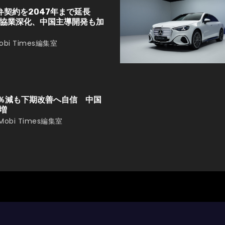
弁契約を2047年まで延長
協業深化、中国主導開発も加
obi Times編集室
2％減も下期改善へ自信 中国
増
Mobi Times編集室