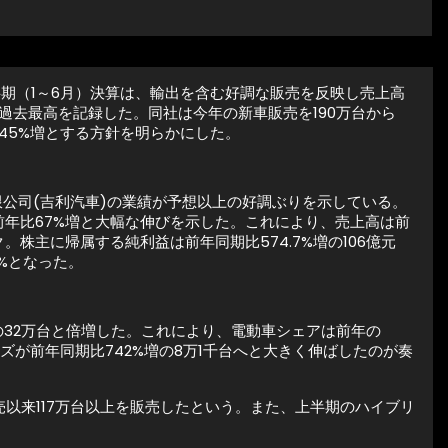
上半期（1～6月）決算は、輸出を含む好調な販売を反映し売上高
となり過去最高を記録した。同社は今年の新車販売を190万台から
45%増とする方針を明らかにした。
股有限公司(吉利汽車)の業績が予想以上の好調ぶりを示している。
も前年比67%増と大幅な伸びを示した。これにより、売上高は前
。株主に帰属する純利益は前年同期比574.7%増の106億元
1%となった。
の32万台と倍増した。これにより、電動車シェアは前年の
ーズが前年同期比742%増の8万1千台へと大きく伸ばしたのが奏
発売以来117万台以上を販売したという。また、上半期のハイブリ