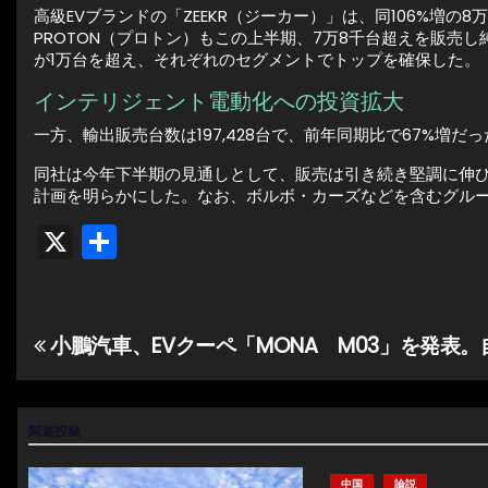
高級EVブランドの「ZEEKR（ジーカー）」は、同106%増の
PROTON（プロトン）もこの上半期、7万8千台超えを販売し
が1万台を超え、それぞれのセグメントでトップを確保した。
インテリジェント電動化への投資拡大
一方、輸出販売台数は197,428台で、前年同期比で67%増
同社は今年下半期の見通しとして、販売は引き続き堅調に伸び
計画を明らかにした。なお、ボルボ・カーズなどを含むグループ全体
X
共
有
小鵬汽車、EVクーペ「MONA M03」を発表
投
稿
ナ
関連投稿
ビ
中国
論説