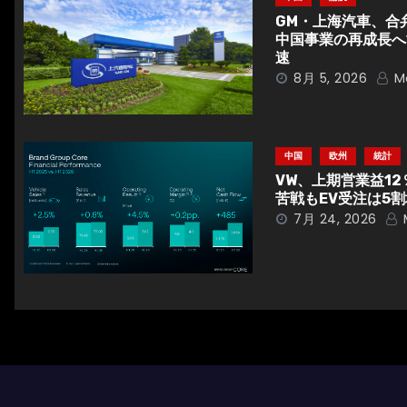
GM・上海汽車、合
ゲ
中国事業の再成長へ
速
ー
8月 5, 2026
M
シ
ョ
中国
欧州
統計
ン
VW、上期営業益1
苦戦もEV受注は5割
7月 24, 2026