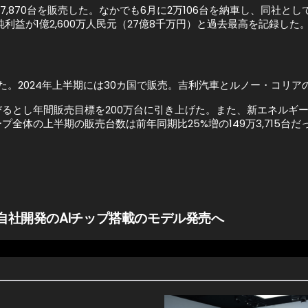
8万7,870台を販売した。なかでも6月に2万106台を納車し、同
純利益が1億2,600万人民元（27億8千万円）と過去最高を記録した
だった。2024年上半期には30カ国で販売。吉利汽車とルノー・コリ
るとし年間販売目標を200万台に引き上げた。また、新エネルギー
の上半期の販売台数は前年同期比25%増の149万3,715台だった
。自社開発のAIチップ搭載のモデル発売へ