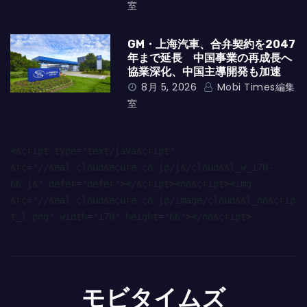
室
GM・上海汽車、合弁契約を2047
年まで延長 中国事業の再成長へ
協業深化、中国主導開発も加速
8月 5, 2026
Mobi Times編集
室
<script type="text/javascript" 
src="//seal.cloudsecure.co.jp/js/cloudssl_w_170-
66.js" defer="defer"></script><noscript><img 
src="//seal.cloudsecure.co.jp/image/cloudssl_noscrip
t_l.png" width="170" height="66"></noscript>
モビタイムズ