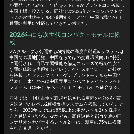
が開発したもので、年内をメドにVWブランド車に搭載し
中国市場に投入する。同社では2026年からコンパクトク
ラスの次世代モデルに採用することで、中国市場での自
動運転利用に対応していきたい考えだ。
2026年にも次世代コンパクトモデルに搭
載
VWグループが公開するAI搭載の高度自動運転システムは
中国での現地開発。中国ならではの交通環境向けに特別
に開発され、自己学習機能を備えスムーズで極めて安全
な運転体験を実現するという。今年末までに、この技術
を搭載したフォルクスワーゲンブランドモデルを中国で
発表し、来年からは中国専用コンパクトメインプラット
フォーム（CMP）をベースにしたモデルにも統合する。
同社では、中国市場で新規登録される車両の4分の1が高
速道路でのレベル2運転支援システムを搭載していること
から、2030年までには8割以上の車がレベル2+を採用す
ると見込んでいる。なかでも、高速道路と都市交通の両
シナリオをカバーするレベル2++は、新車の75%に搭載
される見通しという。