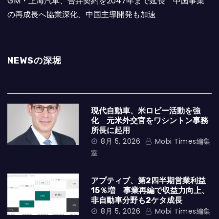
GM・上海汽車、合弁契約を2047年まで延長 中国事業
の再成長へ協業深化、中国主導開発も加速
NEWSの深堀
現代自動車、米ロビー活動を強
化 元米外交官をワシントン事務
所長に起用
8月 5, 2026
Mobi Times編集
室
アプティブ、第2四半期営業利益
15％増 事業再編で収益力向上、
非自動車分野も2ケタ成長
8月 5, 2026
Mobi Times編集