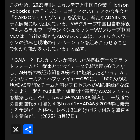
このため、2023年11月にカルデアと中国IT企業「Horizon
Robotics（ホライズン・ロボティクス）」との合弁会社
「CARIZON（カリゾン）」を設立し、新たなADASシス
テム開発に取り組んでいる。VWグループ中国担当取締役
でもあるラルフ・ブランドシュタッターVWグループ中国
CEOは「当社の新たなADASシステムは、フォルクスワー
ゲンの強みと現地のイノベーションを組み合わせること
で何が可能かを示している」と話す。
「GAIA」と呼ぶカリゾンが開発したAI搭載データプラッ
トフォームが、従来と比べてデータ分析速度が6倍とな
し、AI分析の検証時間を20分の1に短縮したという。カリ
ゾンのマーカス・ハフケマイヤーCEOは、「500人の現
地ADAS専門家チームと開発プロセスへのAIの継続的な統
合により、私たちは非常に短期間で高度なADASシステム
を構築した。今年、Level 2+のADASを導入し、一般道で
の自動運転を可能とするLevel 2++ADASを2026年に発売
する予定だ」と述べ、レベル3に向けた取り組みを加速さ
せる意向だ。（2025年4月17日）
X
共
有