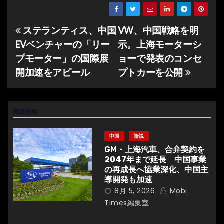
ステランティス、中国
VW、中国戦略を明
投
EVベンチャーの「リー
示。上海モーターシ
稿
プモーター」の国際展
ョーで発表のコンセ
ナ
開加速をアピール
プトカーを公開
ビ
ゲ
関連投稿
ー
中国
論説
シ
GM・上海汽車、合弁契約を
2047年まで延長 中国事業
ョ
の再成長へ協業深化、中国主
導開発も加速
ン
8月 5, 2026
Mobi
Times編集室