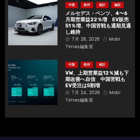
中国
欧州
統計
論説
メルセデス・ベンツ、4〜6
月期営業益22％増 EV販売
51％増、中国苦戦も通期見通
し維持
7月 28, 2026
Mobi
Times編集室
中国
欧州
統計
VW、上期営業益12％減も下
期改善へ自信 中国苦戦も
EV受注は5割増
7月 24, 2026
Mobi
Times編集室