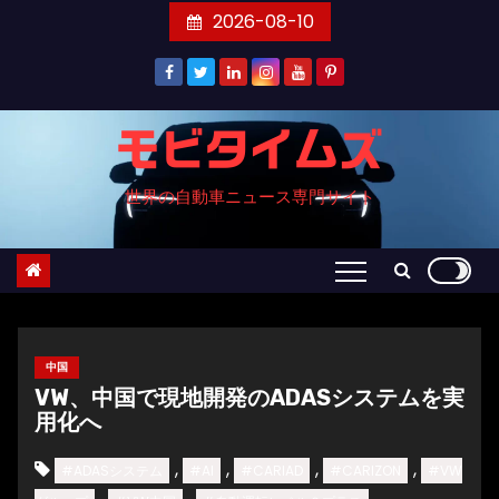
コ
2026-08-10
ン
テ
ン
ツ
モビタイムズ
へ
世界の自動車ニュース専門サイト
ス
キ
ッ
プ
中国
VW、中国で現地開発のADASシステムを実
用化へ
,
,
,
,
#ADASシステム
#AI
#CARIAD
#CARIZON
#VW