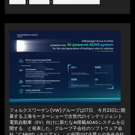
,
,
グループ
#VW中国
#自動運転レベル２プラス
フォルクスワーゲン(VW)グループは17日、今月23日に開
幕する上海モーターショーで次世代のインテリジェント
電気自動車（EV）向けに新たなAI搭載ADASシステムを公
開する、と発表した。グループ子会社のソフトウェア会
社「CARIAD（カリアド）」と中国のIT企業との合弁会社