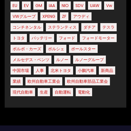
EU
EV
GM
IAA
NIO
SDV
UAW
Vw
VWグループ
XPENG
ZF
アウディ
コンチネンタル
ステランティス
ダチア
テスラ
トヨタ
バッテリー
フォード
フォードモーター
ボルボ・カーズ
ポルシェ
ポールスター
メルセデス・ベンツ
ルノー
ルノーグループ
中国市場
人事
北米トヨタ
小鵬汽車
新商品
業績
欧州自動車工業会
欧州自動車部品工業会
現代自動車
生産
自動運転
電動化