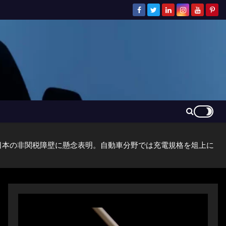
日本の非関税障壁に懸念表明。自動車分野では充電規格を俎上に