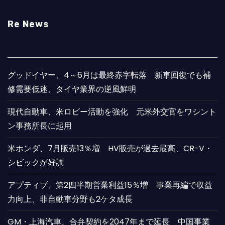
Re News
グッドイヤー、4～6月は最終赤字転落 新車回復でも補
修需要低迷、タイヤ業界の逆風鮮明
現代自動車、米ロビー活動を強化 元米外交官をワシント
ン事務所長に起用
米ホンダ、7月販売13％増 HV販売が過去最高、CR-V・
シビックが好調
アプティブ、第2四半期営業利益15％増 事業再編で収益
力向上、非自動車分野も2ケタ成長
GM・上海汽車、合弁契約を2047年まで延長 中国事業