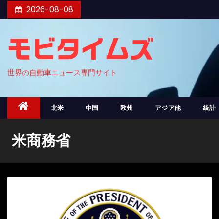
コ
2026-08-08
ン
テ
モビタイムズ
ン
ツ
世界の自動車ニュース専門サイト
へ
ス
キ
北米
中国
欧州
アジア他
統計
ッ
プ
米商務省