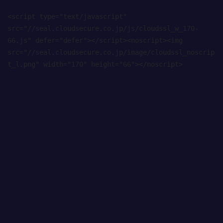
<script type="text/javascript" 
src="//seal.cloudsecure.co.jp/js/cloudssl_w_170-
66.js" defer="defer"></script><noscript><img 
src="//seal.cloudsecure.co.jp/image/cloudssl_noscrip
t_l.png" width="170" height="66"></noscript>