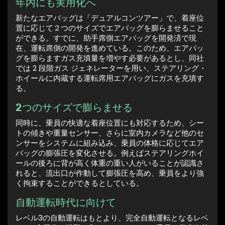
年内にも実用化へ
新たなエアバッグは「デュアルコンツアー」で、着座位
置に応じて２つのサイズでエアバッグを膨らませること
ができる。すでに、助手席側エアバッグを開発済で現
在、運転席側の開発を進めている。このため、エアバッ
グを膨らますガス充填量を増やす必要があるとし、同社
では 2 段階ガス ジェネレーターを用い、ステアリング・
ホイールに内蔵する運転席用エアバッグにガスを充填す
る。
2つのサイズで膨らませる
同時に、乗員の快適な着座位置にも対応するため、シー
トの傾きや重量センサー、さらに室内カメラなど他のセ
ンサーをシステムに組み込み、乗員の体格に応じてエア
バッグの膨張圧を変化させる。例えばステアリングホイ
ールの後ろに背が高く体重の重い人がいることが認識さ
れると、流出口が作動して膨張圧を高め、乗員をより強
く拘束することができるとしている。
自動運転時代に向けて
レベル3の自動運転はもとより、完全自動運転となるレベ