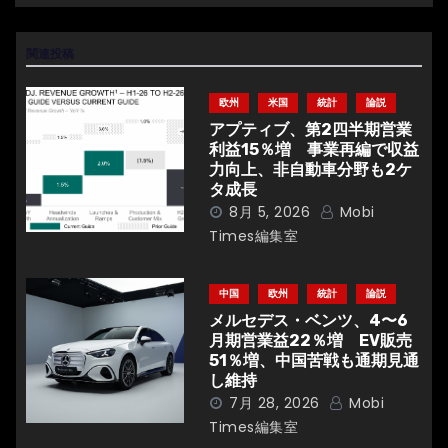
ビ
ゲ
関連投稿
ー
欧州
米国
統計
論説
シ
アプティブ、第2四半期営業
利益15％増 事業再編で収益
ョ
力向上、非自動車分野も2ケ
タ成長
ン
8月 5, 2026
Mobi
Times編集室
中国
欧州
統計
論説
メルセデス・ベンツ、4〜6
月期営業益22％増 EV販売
51％増、中国苦戦も通期見通
し維持
7月 28, 2026
Mobi
Times編集室