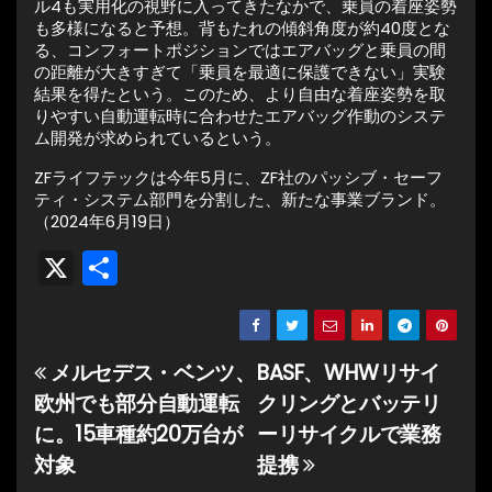
ル4も実用化の視野に入ってきたなかで、乗員の着座姿勢
も多様になると予想。背もたれの傾斜角度が約40度とな
る、コンフォートポジションではエアバッグと乗員の間
の距離が大きすぎて「乗員を最適に保護できない」実験
結果を得たという。このため、より自由な着座姿勢を取
りやすい自動運転時に合わせたエアバッグ作動のシステ
ム開発が求められているという。
ZFライフテックは今年5月に、ZF社のパッシブ・セーフ
ティ・システム部門を分割した、新たな事業ブランド。
（2024年6月19日）
X
共
有
メルセデス・ベンツ、
BASF、WHWリサイ
投
欧州でも部分自動運転
クリングとバッテリ
稿
に。15車種約20万台が
ーリサイクルで業務
ナ
対象
提携