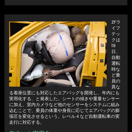
ZFラ
イフ
テッ
クは
19
日、
自動
運転
時な
ど乗
員の
異な
る着座位置にも対応したエアバッグを開発し、年内にも
実用化する、と発表した。シートの傾きや重量センサー
に加え、室内カメラなど他のセンサーをシステムに組み
込むことで、乗員の体重や身長に応じてエアバッグの膨
張圧を変化させるという。レベル４など自動運転車の実
走行に対応する。