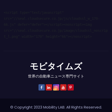
<script type="text/javascript" 
src="//seal.cloudsecure.co.jp/js/cloudssl_w_170-
66.js" defer="defer"></script><noscript><img 
src="//seal.cloudsecure.co.jp/image/cloudssl_noscrip
t_l.png" width="170" height="66"></noscript>
モビタイムズ
世界の自動車ニュース専門サイト
© Copyright 2023 Mobility LAB. All Rights Reserved.