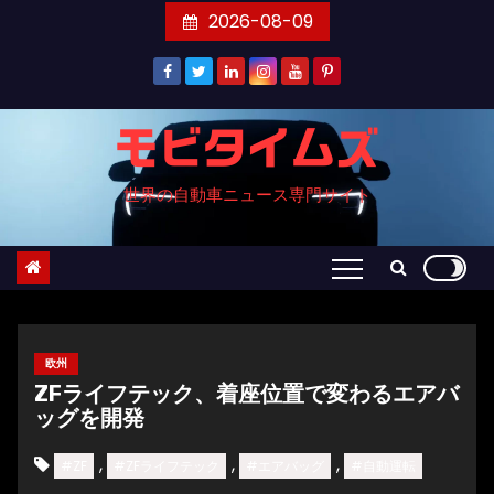
コ
2026-08-09
ン
テ
ン
ツ
モビタイムズ
へ
世界の自動車ニュース専門サイト
ス
キ
ッ
プ
欧州
ZFライフテック、着座位置で変わるエアバ
ッグを開発
,
,
,
#ZF
#ZFライフテック
#エアバッグ
#自動運転