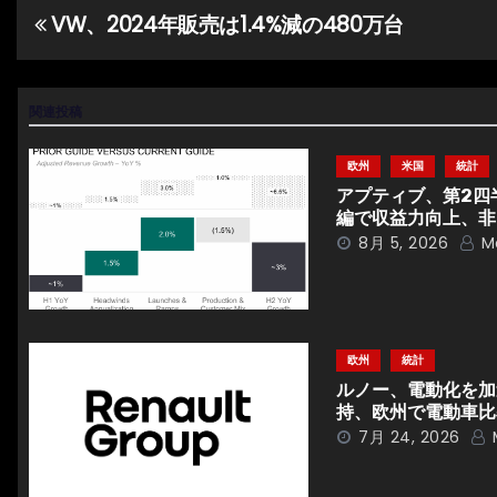
VW、2024年販売は1.4%減の480万台
投
稿
ナ
関連投稿
ビ
欧州
米国
統計
アプティブ、第2四
ゲ
編で収益力向上、非
8月 5, 2026
M
ー
シ
ョ
欧州
統計
ン
ルノー、電動化を加速
持、欧州で電動車比
7月 24, 2026