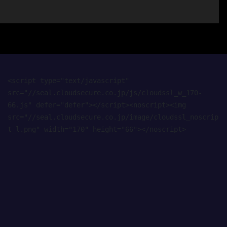
<script type="text/javascript" 
src="//seal.cloudsecure.co.jp/js/cloudssl_w_170-
66.js" defer="defer"></script><noscript><img 
src="//seal.cloudsecure.co.jp/image/cloudssl_noscrip
t_l.png" width="170" height="66"></noscript>