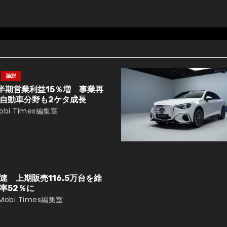
論説
半期営業利益15％増 事業再
自動車分野も2ケタ成長
obi Times編集室
 上期販売116.5万台を維
率52％に
Mobi Times編集室