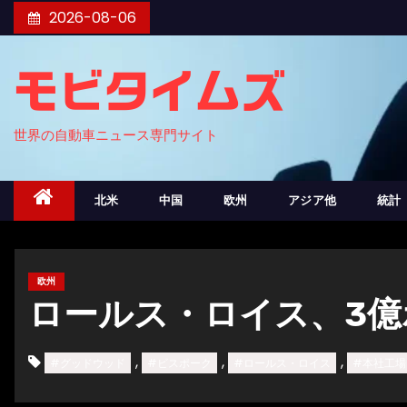
コ
2026-08-06
ン
テ
モビタイムズ
ン
ツ
世界の自動車ニュース専門サイト
へ
ス
キ
北米
中国
欧州
アジア他
統計
ッ
プ
欧州
ロールス・ロイス、3
,
,
,
#グッドウッド
#ビスポーク
#ロールス・ロイス
#本社工場