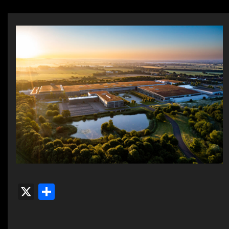
X
共
有