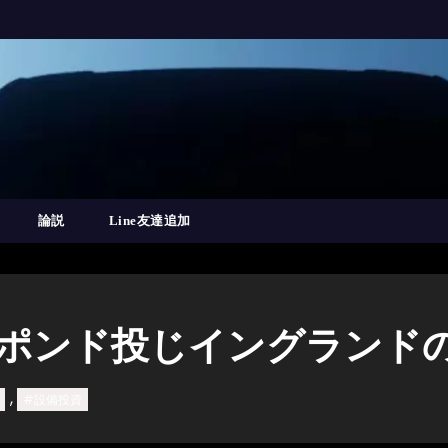
論説
Line友達追加
億ポンド投じイングランド
,
#設備投資