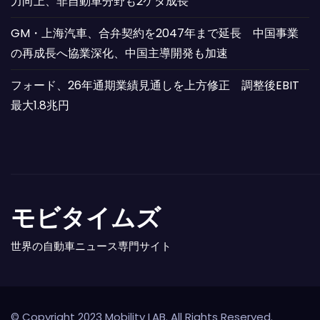
力向上、非自動車分野も2ケタ成長
GM・上海汽車、合弁契約を2047年まで延長 中国事業
の再成長へ協業深化、中国主導開発も加速
フォード、26年通期業績見通しを上方修正 調整後EBIT
最大1.8兆円
モビタイムズ
世界の自動車ニュース専門サイト
© Copyright 2023 Mobility LAB. All Rights Reserved.