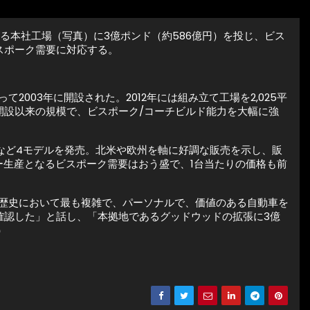
る本社工場（写真）に3億ポンド（約586億円）を投じ、ビス
スポーク需要に対応する。
003年に開設された。2012年には組み立て工場を2,025平
開設以来の規模で、ビスポーク/コーチビルド能力を大幅に強
I」など4モデルを発売。北米や欧州を軸に好調な販売を示し、販
ダー生産となるビスポーク需要はおう盛で、1台当たりの価格も前
スの歴史において最も複雑で、パーソナルで、価値のある自動車を
確認した」と話し、「本拠地であるグッドウッドの拡張に3億
）