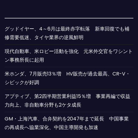
グッドイヤー、4～6月は最終赤字転落 新車回復でも補
修需要低迷、タイヤ業界の逆風鮮明
現代自動車、米ロビー活動を強化 元米外交官をワシント
ン事務所長に起用
米ホンダ、7月販売13％増 HV販売が過去最高、CR-V・
シビックが好調
アプティブ、第2四半期営業利益15％増 事業再編で収益
力向上、非自動車分野も2ケタ成長
GM・上海汽車、合弁契約を2047年まで延長 中国事業
の再成長へ協業深化、中国主導開発も加速