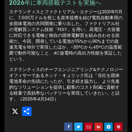
2026年に車両搭載テストを実施へ
ステランティスとファクトリアル・エナジーは2021年11月
に、7,500万ドルを投じる資本提携を結び電気自動車用の
全固体電池の共同開発に乗り出した。ファクトリアル社
の電解質システム技術「FEST」を用い、高電圧・大容量
に対応できる電極と独自の固体電解質を組み合わせる技
術だ。今回、開発している電池が15%から90%までの急
速充電を18分で実現したほか、-30°Cから45°Cの温度範
囲で動作可能なこと、4C放電時の高出力性能を実証した
という。
ステランティスのチーフエンジニアリング&テクノロジー
オフィサーであるネッド・キュリック氏は「当社を固体
電池革命の先頭にたったが、引き続き協力し、より先進
的なソリューションを提供し顧客のコスト削減に貢献す
る軽量で高効率なバッテリーを実現していきたい」と話
す。（2025年4月24日）
X
共
有