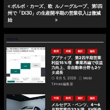
ボルボ・カーズ、欧
ルノーグループ、第1四
投
州で「EX30」の生産開
半期の営業収入は微減
稿
始
ナ
ビ
関連投稿
ゲ
欧州
米国
統計
論説
ー
アプティブ、第2四半期営業
利益15％増 事業再編で収益
シ
力向上、非自動車分野も2ケ
タ成長
ョ
8月 5, 2026
Mobi
Times編集室
ン
中国
欧州
統計
論説
メルセデス・ベンツ、4〜6
月期営業益22％増 EV販売