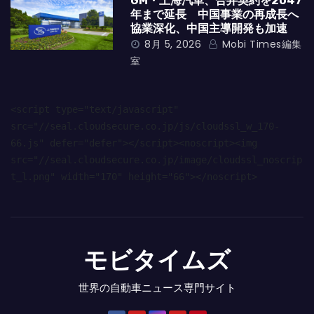
GM・上海汽車、合弁契約を2047
年まで延長 中国事業の再成長へ
協業深化、中国主導開発も加速
8月 5, 2026
Mobi Times編集
室
<script type="text/javascript" 
src="//seal.cloudsecure.co.jp/js/cloudssl_w_170-
66.js" defer="defer"></script><noscript><img 
src="//seal.cloudsecure.co.jp/image/cloudssl_noscrip
t_l.png" width="170" height="66"></noscript>
モビタイムズ
世界の自動車ニュース専門サイト