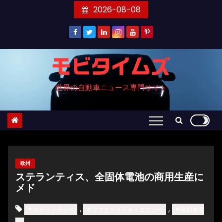
コ
2026-08-08
ン
テ
ン
ツ
モビタイムズ
へ
世界の自動車ニュース専門サイト
ス
キ
ッ
プ
欧州
ステランティス、全固体電池の商用生産に
メド
,
,
#ステランティス
#ファクトリアル・エナジー
#全固体電