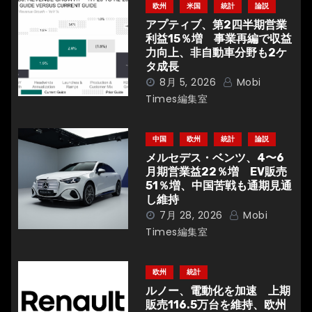
ー
欧州
米国
統計
論説
シ
アプティブ、第2四半期営業
利益15％増 事業再編で収益
ョ
力向上、非自動車分野も2ケ
タ成長
ン
8月 5, 2026
Mobi
Times編集室
中国
欧州
統計
論説
メルセデス・ベンツ、4〜6
月期営業益22％増 EV販売
51％増、中国苦戦も通期見通
し維持
7月 28, 2026
Mobi
Times編集室
欧州
統計
ルノー、電動化を加速 上期
販売116.5万台を維持、欧州