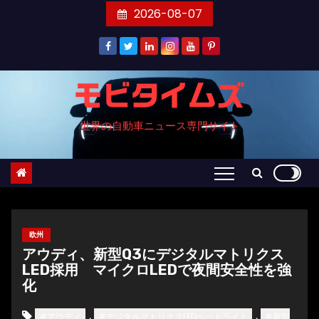
コ
2026-08-07
ン
テ
ン
ツ
モビタイムズ
へ
世界の自動車ニュース専門サイト
ス
キ
ッ
プ
欧州
アウディ、新型Q3にデジタルマトリクス
LED採用 マイクロLEDで夜間安全性を強
化
,
,
#アウディ
#デジタルマトリクスLEDヘッドライト
#新型