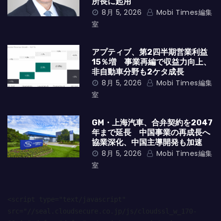
所長に起用
8月 5, 2026
Mobi Times編集
室
アプティブ、第2四半期営業利益
15％増 事業再編で収益力向上、
非自動車分野も2ケタ成長
8月 5, 2026
Mobi Times編集
室
GM・上海汽車、合弁契約を2047
年まで延長 中国事業の再成長へ
協業深化、中国主導開発も加速
8月 5, 2026
Mobi Times編集
室
<script type="text/javascript" 
src="//seal.cloudsecure.co.jp/js/cloudssl_w_170-