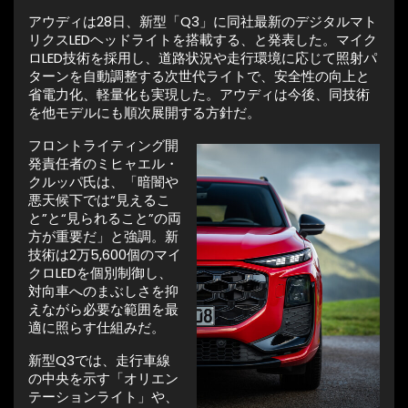
アウディは28日、新型「Q3」に同社最新のデジタルマト
リクスLEDヘッドライトを搭載する、と発表した。マイク
ロLED技術を採用し、道路状況や走行環境に応じて照射パ
ターンを自動調整する次世代ライトで、安全性の向上と
省電力化、軽量化も実現した。アウディは今後、同技術
を他モデルにも順次展開する方針だ。
フロントライティング開
発責任者のミヒャエル・
クルッパ氏は、「暗闇や
悪天候下では“見えるこ
と”と“見られること”の両
方が重要だ」と強調。新
技術は2万5,600個のマイ
クロLEDを個別制御し、
対向車へのまぶしさを抑
えながら必要な範囲を最
適に照らす仕組みだ。
新型Q3では、走行車線
の中央を示す「オリエン
テーションライト」や、