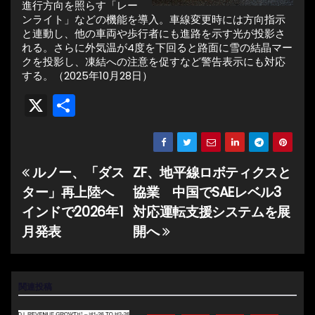
進行方向を照らす「レー
ンライト」などの機能を導入。車線変更時には方向指示
と連動し、他の車両や歩行者にも進路を示す光が投影さ
れる。さらに外気温が4度を下回ると路面に雪の結晶マー
クを投影し、凍結への注意を促すなど警告表示にも対応
する。（2025年10月28日）
X
共
有
ルノー、「ダス
ZF、地平線ロボティクスと
投
ター」再上陸へ
協業 中国でSAEレベル3
稿
インドで2026年1
対応運転支援システムを展
ナ
月発表
開へ
ビ
ゲ
関連投稿