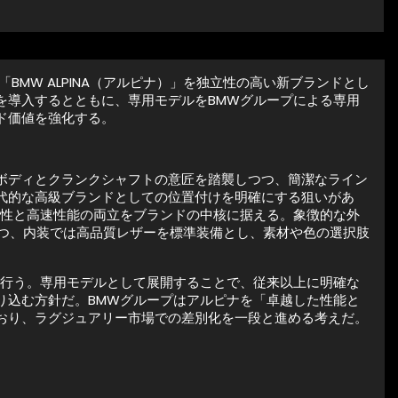
BMW ALPINA（アルピナ）」を独立性の高い新ブランドとし
を導入するとともに、専用モデルをBMWグループによる専用
ド価値を強化する。
ボディとクランクシャフトの意匠を踏襲しつつ、簡潔なライン
代的な高級ブランドとしての位置付けを明確にする狙いがあ
適性と高速性能の両立をブランドの中核に据える。象徴的な外
つつ、内装では高品質レザーを標準装備とし、素材や色の選択肢
。
で行う。専用モデルとして展開することで、従来以上に明確な
り込む方針だ。BMWグループはアルピナを「卓越した性能と
おり、ラグジュアリー市場での差別化を一段と進める考えだ。