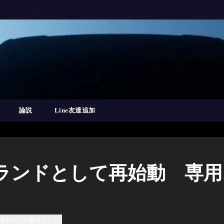
論説
Line友達追加
ランドとして再始動 専
#アルピナ新ブランド