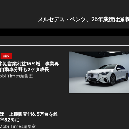
メルセデス・ベンツ、25年業績は減
論説
半期営業利益15％増 事業再
自動車分野も2ケタ成長
obi Times編集室
 上期販売116.5万台を維
率52％に
Mobi Times編集室