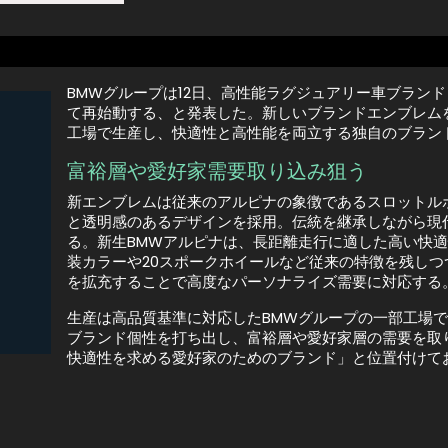
BMWグループは12日、高性能ラグジュアリー車ブランド「
て再始動する、と発表した。新しいブランドエンブレム
工場で生産し、快適性と高性能を両立する独自のブラン
富裕層や愛好家需要取り込み狙う
新エンブレムは従来のアルピナの象徴であるスロットル
と透明感のあるデザインを採用。伝統を継承しながら現
る。新生BMWアルピナは、長距離走行に適した高い快
装カラーや20スポークホイールなど従来の特徴を残し
を拡充することで高度なパーソナライズ需要に対応する
生産は高品質基準に対応したBMWグループの一部工場
ブランド個性を打ち出し、富裕層や愛好家層の需要を取
快適性を求める愛好家のためのブランド」と位置付けて