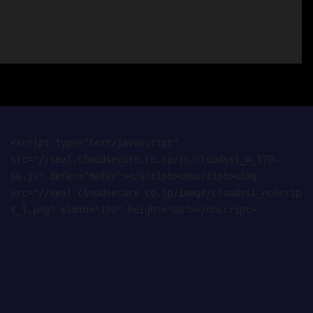
<script type="text/javascript" 
src="//seal.cloudsecure.co.jp/js/cloudssl_w_170-
66.js" defer="defer"></script><noscript><img 
src="//seal.cloudsecure.co.jp/image/cloudssl_noscrip
t_l.png" width="170" height="66"></noscript>