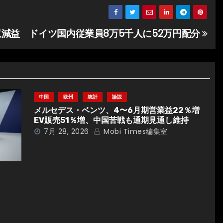
収減益 ドイツ国内従業員8万5千人に52万円配分
中国
欧州
統計
論説
メルセデス・ベンツ、4〜6月期営業益22％増
EV販売51％増、中国苦戦も通期見通し維持
7月 28, 2026
Mobi Times編集室