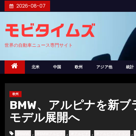
コ
2026-08-07
ン
テ
モビタイムズ
ン
ツ
世界の自動車ニュース専門サイト
へ
ス
キ
北米
中国
欧州
アジア他
統計
ッ
プ
欧州
BMW、アルピナを新ブ
モデル展開へ
,
,
,
,
#BMW
#BMWアルピナ
#アルピナ
#アルピナアイコン