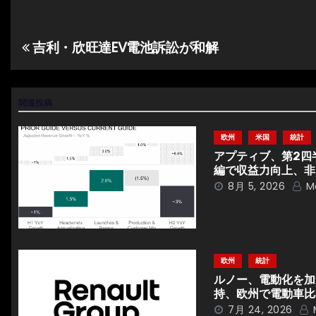
有
吉利・欣旺達EV電池訴訟が和解
投
稿
ナ
関連投稿
ビ
欧州
米国
統計
アプティブ、第2四
ゲ
編で収益力向上、非
8月 5, 2026
M
ー
シ
ョ
欧州
統計
ン
ルノー、電動化を加速
持、欧州で電動車比
7月 24, 2026