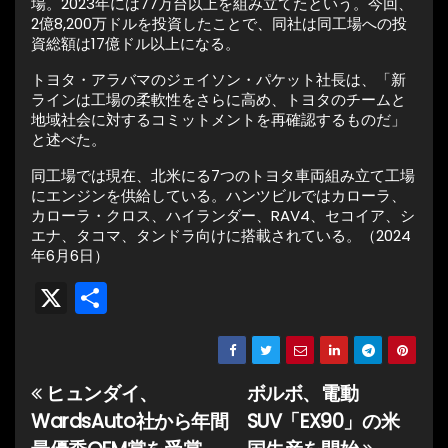
場。2023年には77万台以上を組み立てたという。今回、
2億8,200万ドルを投資したことで、同社は同工場への投
資総額は17億ドル以上になる。
トヨタ・アラバマのジェイソン・パケット社長は、「新
ラインは工場の柔軟性をさらに高め、トヨタのチームと
地域社会に対するコミットメントを再確認するものだ」
と述べた。
同工場では現在、北米にる7つのトヨタ車両組み立て工場
にエンジンを供給している。ハンツビルではカローラ、
カローラ・クロス、ハイランダー、RAV4、セコイア、シ
エナ、タコマ、タンドラ向けに搭載されている。（2024
年6月6日）
X
共
有
ヒュンダイ、
ボルボ、電動
投
WardsAuto社から年間
SUV「EX90」の米
稿