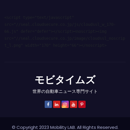
<script type="text/javascript" 
src="//seal.cloudsecure.co.jp/js/cloudssl_w_170-
66.js" defer="defer"></script><noscript><img 
src="//seal.cloudsecure.co.jp/image/cloudssl_noscrip
t_l.png" width="170" height="66"></noscript>
モビタイムズ
世界の自動車ニュース専門サイト
© Copyright 2023 Mobility LAB. All Rights Reserved.