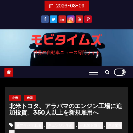
コ
2026-08-09
ン
テ
ン
ツ
モビタイムズ
へ
世界の自動車ニュース専門サイト
ス
キ
ッ
プ
北米
米国
北米トヨタ、アラバマのエンジン工場に追
加投資。350人以上を新規雇用へ
,
,
,
#アラバマ工場
#エンジン生産
#北米トヨタ
#追加投