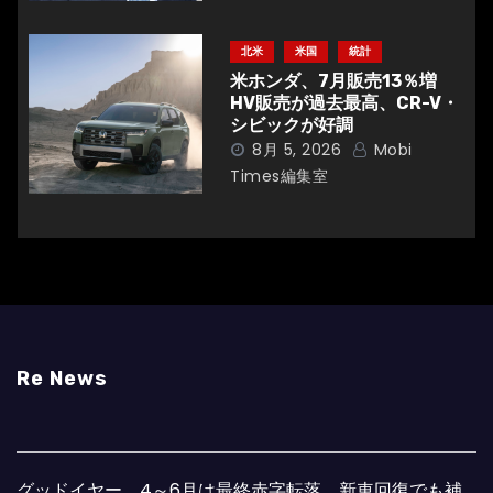
北米
米国
統計
米ホンダ、7月販売13％増
HV販売が過去最高、CR-V・
シビックが好調
8月 5, 2026
Mobi
Times編集室
Re News
グッドイヤー、4～6月は最終赤字転落 新車回復でも補