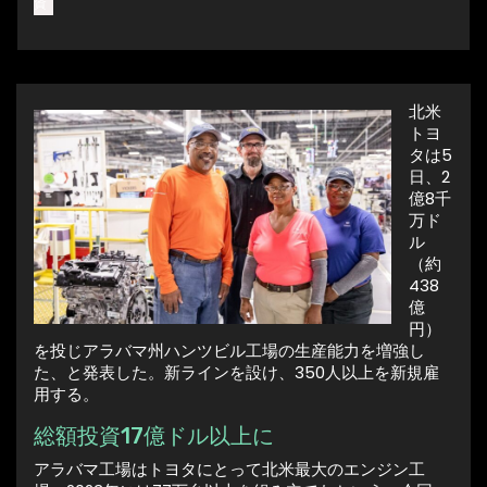
資
北米
トヨ
タは5
日、2
億8千
万ド
ル
（約
438
億
円）
を投じアラバマ州ハンツビル工場の生産能力を増強し
た、と発表した。新ラインを設け、350人以上を新規雇
用する。
総額投資17億ドル以上に
アラバマ工場はトヨタにとって北米最大のエンジン工