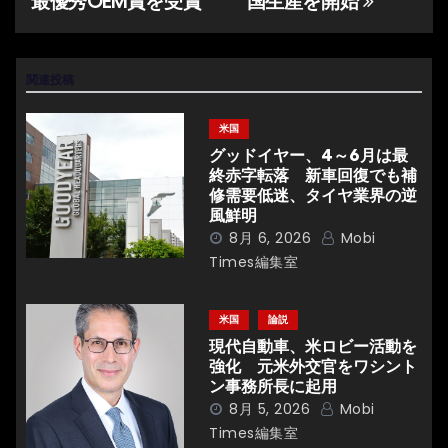
最優秀OEM賞を受賞
国生産を開始
ナ
ビ
関連投稿
ゲ
米国
ー
グッドイヤー、4～6月は最
終赤字転落 新車回復でも補
シ
修需要低迷、タイヤ業界の逆
風鮮明
ョ
8月 6, 2026
Mobi
Times編集室
ン
米国
論説
現代自動車、米ロビー活動を
強化 元米外交官をワシント
ン事務所長に起用
8月 5, 2026
Mobi
Times編集室