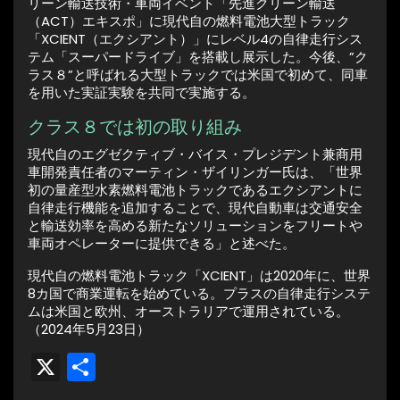
リーン輸送技術・車両イベント「先進クリーン輸送
（ACT）エキスポ」に現代自の燃料電池大型トラック
「XCIENT（エクシアント）」にレベル4の自律走行シス
テム「スーパードライブ」を搭載し展示した。今後、”ク
ラス８”と呼ばれる大型トラックでは米国で初めて、同車
を用いた実証実験を共同で実施する。
クラス８では初の取り組み
現代自のエグゼクティブ・バイス・プレジデント兼商用
車開発責任者のマーティン・ザイリンガー氏は、「世界
初の量産型水素燃料電池トラックであるエクシアントに
自律走行機能を追加することで、現代自動車は交通安全
と輸送効率を高める新たなソリューションをフリートや
車両オペレーターに提供できる」と述べた。
現代自の燃料電池トラック「XCIENT」は2020年に、世界
8カ国で商業運転を始めている。プラスの自律走行システ
ムは米国と欧州、オーストラリアで運用されている。
（2024年5月23日）
X
共
有