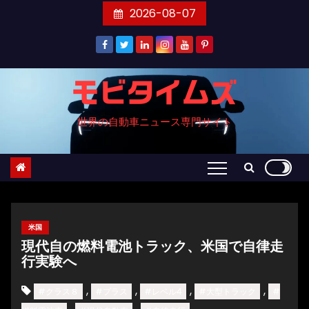
コ
2026-08-07
ン
テ
ン
ツ
モビタイムズ
へ
世界の自動車ニュース専門サイト
ス
キ
ッ
プ
米国
現代自の燃料電池トラック、米国で自律走
行実験へ
,
,
,
,
#クラス８
#プラス
#レベル4
#大型トラック
#