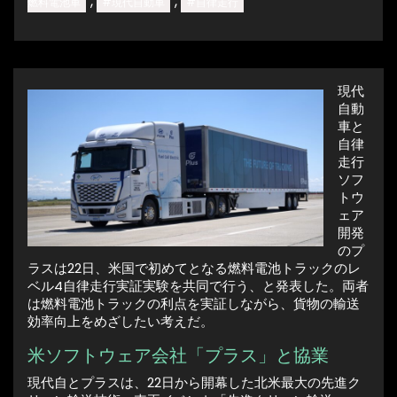
,
,
燃料電池車
#現代自動車
#自律走行
現代
自動
車と
自律
走行
ソフ
トウ
ェア
開発
のプ
ラスは22日、米国で初めてとなる燃料電池トラックのレ
ベル4自律走行実証実験を共同で行う、と発表した。両者
は燃料電池トラックの利点を実証しながら、貨物の輸送
効率向上をめざしたい考えだ。
米ソフトウェア会社「プラス」と協業
現代自とプラスは、22日から開幕した北米最大の先進ク