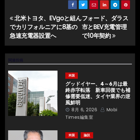
北米トヨタ、EVgoと組ん
フォード、ダラス
投
でカリフォルニアに8基の
市とBEV充電管理
稿
急速充電器設置へ
で10年契約
ナ
ビ
関連投稿
ゲ
米国
ー
グッドイヤー、4～6月は最
終赤字転落 新車回復でも補
シ
修需要低迷、タイヤ業界の逆
風鮮明
ョ
8月 6, 2026
Mobi
Times編集室
ン
米国
論説