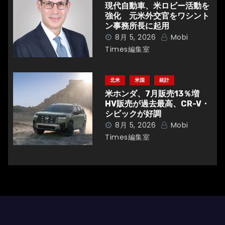
現代自動車、米ロビー活動を
強化 元米外交官をワシント
ン事務所長に起用
8月 5, 2026
Mobi
Times編集室
北米
米国
統計
米ホンダ、7月販売13％増
HV販売が過去最高、CR-V・
シビックが好調
8月 5, 2026
Mobi
Times編集室