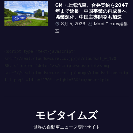
GM・上海汽車、合弁契約を2047
年まで延長 中国事業の再成長へ
協業深化、中国主導開発も加速
8月 5, 2026
Mobi Times編集
室
<script type="text/javascript" 
src="//seal.cloudsecure.co.jp/js/cloudssl_w_170-
66.js" defer="defer"></script><noscript><img 
src="//seal.cloudsecure.co.jp/image/cloudssl_noscrip
t_l.png" width="170" height="66"></noscript>
モビタイムズ
世界の自動車ニュース専門サイト