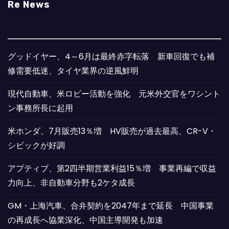
Re News
グッドイヤー、4～6月は最終赤字転落 新車回復でも補
修需要低迷、タイヤ業界の逆風鮮明
現代自動車、米ロビー活動を強化 元米外交官をワシント
ン事務所長に起用
米ホンダ、7月販売13％増 HV販売が過去最高、CR-V・
シビックが好調
アプティブ、第2四半期営業利益15％増 事業再編で収益
力向上、非自動車分野も2ケタ成長
GM・上海汽車、合弁契約を2047年まで延長 中国事業
の再成長へ協業深化、中国主導開発も加速