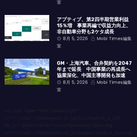
室
アプティブ、第2四半期営業利益
15％増 事業再編で収益力向上、
非自動車分野も2ケタ成長
8月 5, 2026
Mobi Times編集
室
GM・上海汽車、合弁契約を2047
年まで延長 中国事業の再成長へ
協業深化、中国主導開発も加速
8月 5, 2026
Mobi Times編集
室
<script type="text/javascript" 
src="//seal.cloudsecure.co.jp/js/cloudssl_w_170-
66.js" defer="defer"></script><noscript><img 
src="//seal.cloudsecure.co.jp/image/cloudssl_noscrip