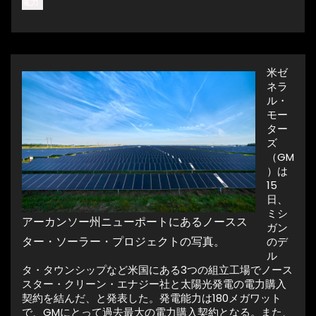
電力
米ゼ
ネラ
ル・
モー
ター
ズ
（GM
）は
15
日、
ミシ
アーカンソー州ニューポートにあるノースス
ガン
ター・ソーラー・プロジェクトの写真。
のデ
ル
タ・タウンシップなど米国にある3つの組立工場でノース
スター・クリーン・エナジー社と太陽光発電の電力購入
契約を結んだ、と発表した。発電能力は180メガワット
で、GMにとって過去最大の電力購入契約となる。また、