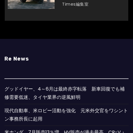
Times編集室
Re News
グッドイヤー、4～6月は最終赤字転落 新車回復でも補
修需要低迷、タイヤ業界の逆風鮮明
現代自動車、米ロビー活動を強化 元米外交官をワシント
ン事務所長に起用
米ホンダ、7月販売13％増 HV販売が過去最高、CR-V・