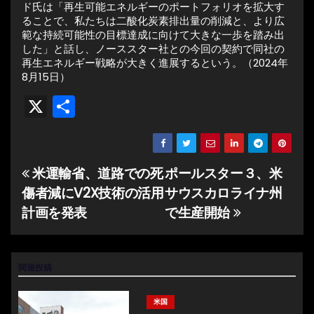
ド氏は「再生可能エネルギーのポートフォリオを拡大す
ることで、私たちは二酸化炭素排出量の削減と、より広
範な持続可能性の目標達成に向けて大きな一歩を踏み出
した」と話し、ノーススター社との今回の契約で同社の
再生エネルギー戦略が大きく進展するという。（2024年
8月15日）
X
共
有
米運輸省、道路での死
ポールスター３、米
投
傷者減にV2X技術の活用
サウスカロライナ州
稿
計画を発表
で生産開始
ナ
ビ
関連投稿
ゲ
米国