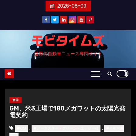
コ
2026-08-09
ン
テ
ン
ツ
モビタイムズ
へ
世界の自動車ニュース専門サイト
ス
キ
ッ
プ
米国
GM、米3工場で180メガワットの太陽光発
電契約
,
,
#GM
#ノーススター・クリーン・エナジー社
#再生可能