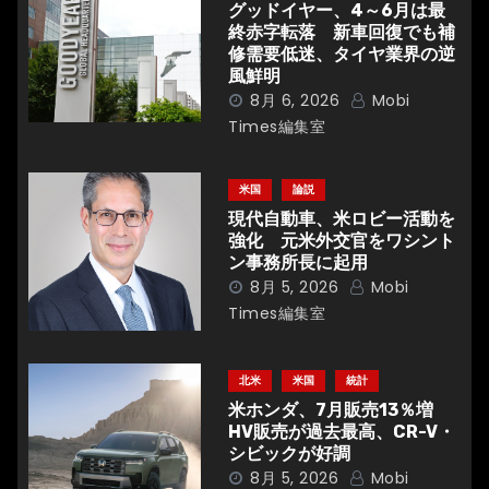
ー
グッドイヤー、4～6月は最
終赤字転落 新車回復でも補
シ
修需要低迷、タイヤ業界の逆
風鮮明
ョ
8月 6, 2026
Mobi
Times編集室
ン
米国
論説
現代自動車、米ロビー活動を
強化 元米外交官をワシント
ン事務所長に起用
8月 5, 2026
Mobi
Times編集室
北米
米国
統計
米ホンダ、7月販売13％増
HV販売が過去最高、CR-V・
シビックが好調
8月 5, 2026
Mobi