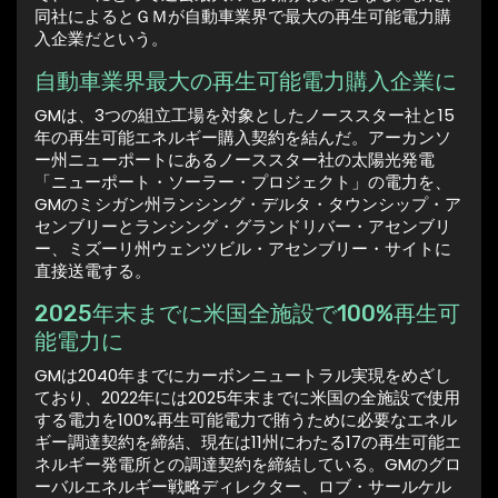
同社によるとＧＭが自動車業界で最大の再生可能電力購
入企業だという。
自動車業界最大の再生可能電力購入企業に
GMは、3つの組立工場を対象としたノーススター社と15
年の再生可能エネルギー購入契約を結んだ。アーカンソ
ー州ニューポートにあるノーススター社の太陽光発電
「ニューポート・ソーラー・プロジェクト」の電力を、
GMのミシガン州ランシング・デルタ・タウンシップ・ア
センブリーとランシング・グランドリバー・アセンブリ
ー、ミズーリ州ウェンツビル・アセンブリー・サイトに
直接送電する。
2025年末までに米国全施設で100%再生可
能電力に
GMは2040年までにカーボンニュートラル実現をめざし
ており、2022年には2025年末までに米国の全施設で使用
する電力を100%再生可能電力で賄うために必要なエネル
ギー調達契約を締結、現在は11州にわたる17の再生可能エ
ネルギー発電所との調達契約を締結している。GMのグロ
ーバルエネルギー戦略ディレクター、ロブ・サールケル