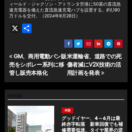
ィールド・ジャクソン・アトランタ空港に50基の直流急
速充電器を備えた直流急速充電ハブを設置する。約1,180
万ドルを交付。（2024年8月28日）
X
共
有
GM、商用電動バン販
米運輸省、道路での死
投
売をシボレー系列に移
傷者減にV2X技術の活
稿
管し販売本格化
用計画を発表
ナ
ビ
関連投稿
ゲ
米国
ー
グッドイヤー、4～6月は最
終赤字転落 新車回復でも補
シ
修需要低迷、タイヤ業界の逆