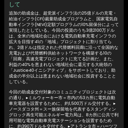
して
追加の助成金は、超党派インフラ法の25億ドルの充電・
給油インフラ(CFI)裁量助成金プログラムと、国家電気自
動車インフラ(NEVI)定額プログラムの10%留保分によって
実現したとしている。今回の投資のうち3億2100万ドル
は、全米の地域社会における電気自動車充電インフラの
拡大を目指す41の「地域」プロジェクトに割り当てら
れ、2億ドルは指定された代替燃料回廊に沿って全国的な
充電および代替燃料供給ネットワークを構築する10の
「回廊」高速充電プロジェクトに充てる計画だ。また、
利益の40%を恵まれない地域社会に還元する大統領の
「Justice40イニシアティブ」をサポートしており、助
成金の半分以上は恵まれない地域社会に投資することと
している。
今回の助成金交付対象のコミュニティプロジェクトは次
の通り。▸ミルウォーキー市＝市内の53カ所に電気自動
車充電器を設置するために、約1,500万ドル交付する。▸
ノースダコタ州＝スー族保留地を代表するスタンディン
グロック再生可能エネルギー電力局は、8カ所に公共で利
用可能な電気自動車充電ステーションを設置するため
に、約390万ドルを交付する。▸アトランタ市＝ハーツフ