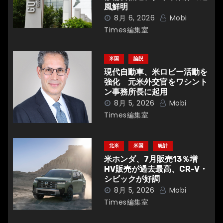
風鮮明
ョ
8月 6, 2026
Mobi
Times編集室
ン
米国
論説
現代自動車、米ロビー活動を
強化 元米外交官をワシント
ン事務所長に起用
8月 5, 2026
Mobi
Times編集室
北米
米国
統計
米ホンダ、7月販売13％増
HV販売が過去最高、CR-V・
シビックが好調
8月 5, 2026
Mobi
Times編集室