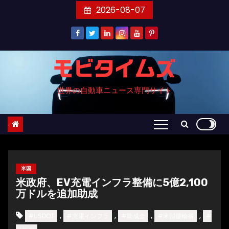
コ
2026-08-07
ン
テ
ン
ツ
モビタイムズ
へ
世界の自動車ニュース専門サイト
ス
キ
ッ
プ
米国
米政府、EV充電インフラ整備に5億2,100
万ドルを追加助成
,
,
,
,
#USDOT
#充電インフラ
#助成金
#米国運輸省
#