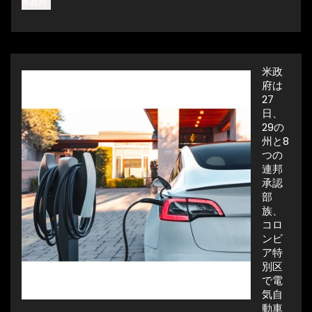
米政府
米政
府は
27
日、
29の
州と8
つの
連邦
承認
部
族、
コロ
ンビ
ア特
別区
で電
気自
動車