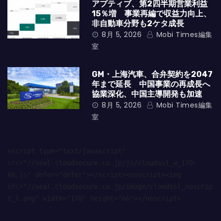
アプティブ、第2四半期営業利益
15％増 事業再編で収益力向上、
非自動車分野も2ケタ成長
8月 5, 2026
Mobi Times編集
室
GM・上海汽車、合弁契約を2047
年まで延長 中国事業の再成長へ
協業深化、中国主導開発も加速
8月 5, 2026
Mobi Times編集
室
<script type="text/javascript" 
src="//seal.cloudsecure.co.jp/js/cloudssl_w_170-
66.js" defer="defer"></script><noscript><img 
src="//seal.cloudsecure.co.jp/image/cloudssl_noscrip
t_l.png" width="170" height="66"></noscript>