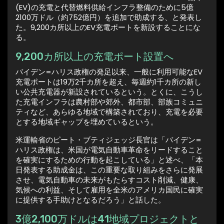
(EV)の充電と代替燃料供給インフラ整備のために5億
2100万ドル（約752億円）を追加で助成する、と発表し
た。9,200カ所以上のEV充電ポートを新設することにな
る。
9,200カ所以上の充電ポート設置へ
バイデン=ハリス政権の発足以来、一般に利用可能なEV
充電ポートは19万2千カ所を超え、毎週約1千カ所の新し
い公共充電器が新設されているという。とくに、こうし
た充電インフラは農村部や郊外、都市部、部族コミュニ
ティなど、あらゆる地域で構築されており、充電を必要
とする地域ギャップを埋めているという。
米運輸省のピート・ブティジェッジ長官は「バイデン=
ハリス政権は、米国が電気自動車革命をリードすること
を確実にするための行動を起こしている」と述べ、「本
日発表する助成金は、この重要な取り組みをさらに発展
させ、電気自動車の未来がもたらすコスト削減、健康、
気候への利益、そして雇用を全米のアメリカ国民に確実
に提供する手助けとなるだろう」と話した。
3億2,100万ドルは41地域プロジェクトと