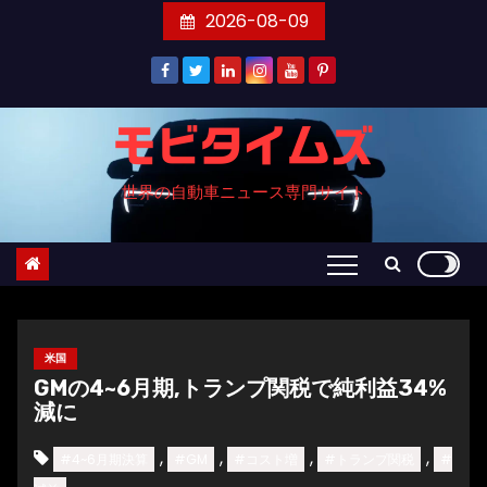
コ
2026-08-09
ン
テ
ン
ツ
モビタイムズ
へ
世界の自動車ニュース専門サイト
ス
キ
ッ
プ
米国
GMの4~6月期,トランプ関税で純利益34%
減に
,
,
,
,
#4~6月期決算
#GM
#コスト増
#トランプ関税
#