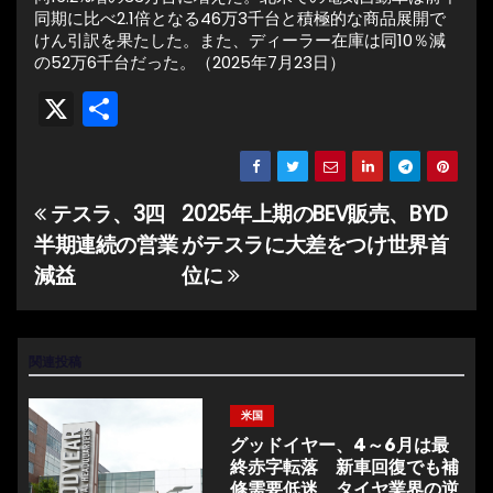
同期に比べ2.1倍となる46万3千台と積極的な商品展開で
けん引訳を果たした。また、ディーラー在庫は同10％減
の52万6千台だった。（2025年7月23日）
X
共
有
テスラ、3四
2025年上期のBEV販売、BYD
投
半期連続の営業
がテスラに大差をつけ世界首
稿
減益
位に
ナ
ビ
関連投稿
ゲ
米国
ー
グッドイヤー、4～6月は最
終赤字転落 新車回復でも補
シ
修需要低迷、タイヤ業界の逆