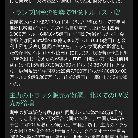
行も発表し、財務基盤の強化に取り組む姿勢も示した。
トランプ関税の影響で11億ドルコスト増
営業収入は471億2,200万ドル（6兆7,761億円）で前年同
期比1.8%減だった。このうち自動車売り上げは428億
6,900万ドル（6兆1,645億円）で同2.7%減だったが、金
融収入は同8.8%増の42億5,300万ドル（6,115億円）と金
利上昇を反映し堅調に伸びた。トランプ関税の影響とし
たのが11億ドル（1,582億円）におよび、販管費が6億ドル
（862億円）増えたのが響き、EBIT（利払い前・税引前利
益）は同31.6%減の30億3,700万ドル（4,367億円）とな
り、純利益は前年同期の28億7,700万ドルから18億9,400
万ドルに9億8,300万ドル（1,413億円）、率にして34%減
った。
主力のトラック販売が好調、北米でのEV販
売が倍増
期中の新車販売台数は前年同期比7.5%増の153万9千台
で、うち北米が87万8千台（同6.2%増）、中国が44万8
千台（同20.1％増）と伸びた。車種別では、主力のトラッ
クが同17.0%増の40万1千台となり、クロスオーバー車も
同16.2%増の33万台に増えた。北米での電気自動車は前年