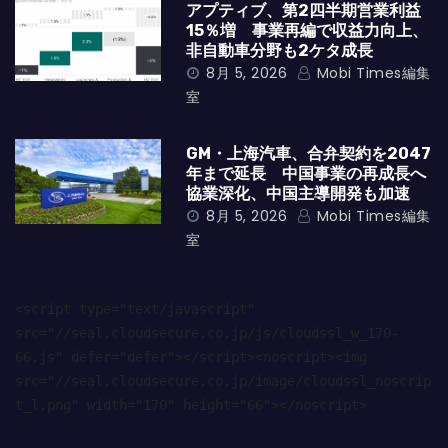
アプティブ、第2四半期営業利益
15％増 事業再編で収益力向上、
非自動車分野も2ケタ成長
8月 5, 2026
Mobi Times編集
室
GM・上海汽車、合弁契約を2047
年まで延長 中国事業の再成長へ
協業深化、中国主導開発も加速
8月 5, 2026
Mobi Times編集
室
<script type="text/javascript" 
src="//seal.cloudsecure.co.jp/js/cloudssl_w_170-
66.js" defer="defer"></script><noscript><img 
src="//seal.cloudsecure.co.jp/image/cloudssl_noscrip
t_l.png" width="170" height="66"></noscript>