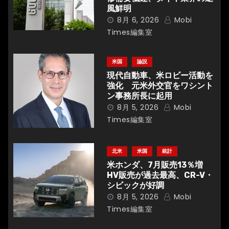
風鮮明
ョ
8月 6, 2026
Mobi
Times編集室
ン
米国
論説
現代自動車、米ロビー活動を
強化 元米外交官をワシント
ン事務所長に起用
8月 5, 2026
Mobi
Times編集室
北米
米国
統計
米ホンダ、7月販売13％増
HV販売が過去最高、CR-V・
シビックが好調
8月 5, 2026
Mobi
Times編集室