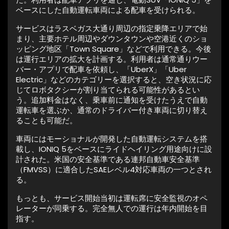
ベースにした自動運転車両による配車を受けられる。
サービスはラスベガス大通り周辺の指定乗降エリアで始
まり、主要ホテル周辺やダウンタウンや空港近くのショ
ッピング地区「Town Square」などで利用できる。今後
は運行エリアの拡大を計画する。利用者は通常通りウー
バー・アプリで配車を依頼し、「UberX」「Uber
Electric」などのカテゴリーを選択すると、空き状況に応
じてロボタクシーが割り当てられる可能性があるとい
う。追加料金はなく、乗車前に通知を受けたうえで自動
運転車を選ぶか、通常のドライバー付き車両に切り替え
ることも可能だ。
車両にはモーショナルが開発した自動運転システムを搭
載し、IONIQ 5をベースにライドヘイリング用途向けに設
計された。米国の安全基準である連邦自動車安全基準
（FMVSS）に適合したSAEレベル4対応車両の一つとされ
る。
もっとも、サービス開始当初は運転席に安全監視のオペ
レーターが同乗する。完全無人での運行は年内開始を目
指す。