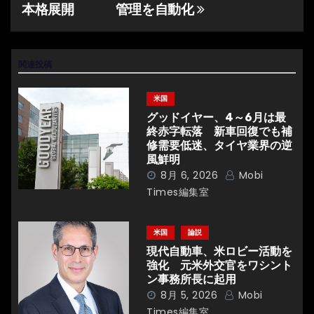
本格展開
管理を自動化
ビ
ゲ
関連投稿
ー
シ
米国
グッドイヤー、4～6月は最
ョ
終赤字転落 新車回復でも補
修需要低迷、タイヤ業界の逆
ン
風鮮明
8月 6, 2026
Mobi
Times編集室
米国
論説
現代自動車、米ロビー活動を
強化 元米外交官をワシント
ン事務所長に起用
8月 5, 2026
Mobi
Times編集室