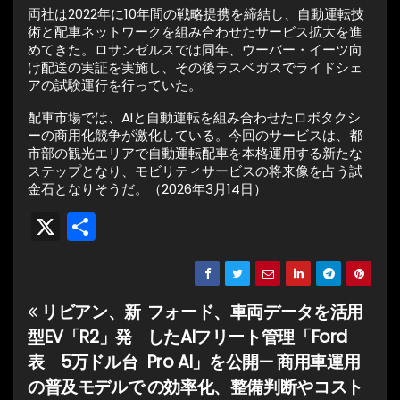
両社は2022年に10年間の戦略提携を締結し、自動運転技
術と配車ネットワークを組み合わせたサービス拡大を進
めてきた。ロサンゼルスでは同年、ウーバー・イーツ向
け配送の実証を実施し、その後ラスベガスでライドシェ
アの試験運行を行っていた。
配車市場では、AIと自動運転を組み合わせたロボタクシ
ーの商用化競争が激化している。今回のサービスは、都
市部の観光エリアで自動運転配車を本格運用する新たな
ステップとなり、モビリティサービスの将来像を占う試
金石となりそうだ。（2026年3月14日）
X
共
有
リビアン、新
フォード、車両データを活用
投
型EV「R2」発
したAIフリート管理「Ford
稿
表 5万ドル台
Pro AI」を公開— 商用車運用
ナ
の普及モデルで
の効率化、整備判断やコスト