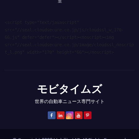
室
<script type="text/javascript" 
src="//seal.cloudsecure.co.jp/js/cloudssl_w_170-
66.js" defer="defer"></script><noscript><img 
src="//seal.cloudsecure.co.jp/image/cloudssl_noscrip
t_l.png" width="170" height="66"></noscript>
モビタイムズ
世界の自動車ニュース専門サイト