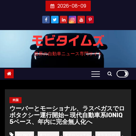
コ
2026-08-09
ン
テ
ン
ツ
モビタイムズ
へ
世界の自動車ニュース専門サイト
ス
キ
ッ
プ
米国
ウーバーとモーショナル、ラスベガスでロ
ボタクシー運行開始— 現代自動車系IONIQ
5ベース、年内に完全無人化へ
,
,
,
,
#IONIQ5
#ウーバー
#モーショナル
#ラスベガス