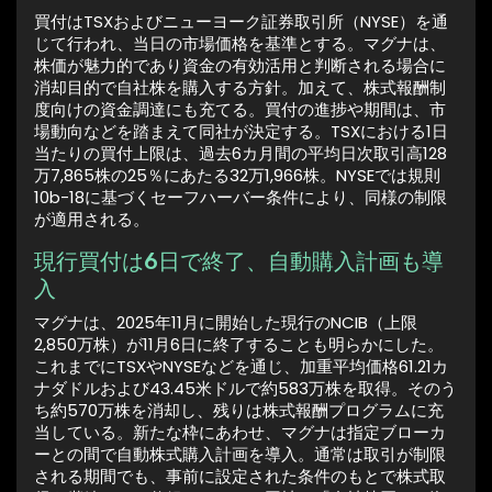
買付はTSXおよびニューヨーク証券取引所（NYSE）を通
じて行われ、当日の市場価格を基準とする。マグナは、
株価が魅力的であり資金の有効活用と判断される場合に
消却目的で自社株を購入する方針。加えて、株式報酬制
度向けの資金調達にも充てる。買付の進捗や期間は、市
場動向などを踏まえて同社が決定する。TSXにおける1日
当たりの買付上限は、過去6カ月間の平均日次取引高128
万7,865株の25％にあたる32万1,966株。NYSEでは規則
10b-18に基づくセーフハーバー条件により、同様の制限
が適用される。
現行買付は6日で終了、自動購入計画も導
入
マグナは、2025年11月に開始した現行のNCIB（上限
2,850万株）が11月6日に終了することも明らかにした。
これまでにTSXやNYSEなどを通じ、加重平均価格61.21カ
ナダドルおよび43.45米ドルで約583万株を取得。そのう
ち約570万株を消却し、残りは株式報酬プログラムに充
当している。新たな枠にあわせ、マグナは指定ブローカ
ーとの間で自動株式購入計画を導入。通常は取引が制限
される期間でも、事前に設定された条件のもとで株式取