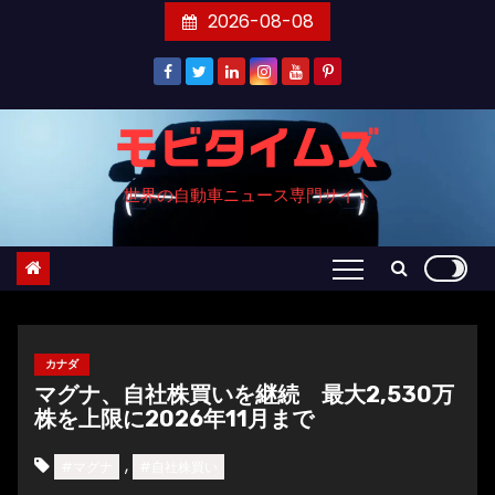
コ
2026-08-08
ン
テ
ン
ツ
モビタイムズ
へ
世界の自動車ニュース専門サイト
ス
キ
ッ
プ
カナダ
マグナ、自社株買いを継続 最大2,530万
株を上限に2026年11月まで
,
#マグナ
#自社株買い