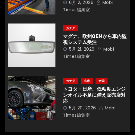
6月 2, 2026
Mobi
ョ
Times編集室
ン
カナダ
マグナ、欧州OEMから車内監
視システム受注
5月 21, 2026
Mobi
Times編集室
カナダ
北米
米国
トヨタ・日産、低粘度エンジ
ンオイル不足に備え販売店対
応
5月 20, 2026
Mobi
Times編集室