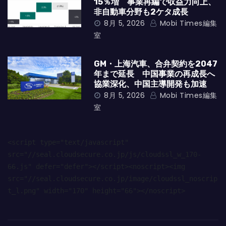
15％増 事業再編で収益力向上、
非自動車分野も2ケタ成長
8月 5, 2026
Mobi Times編集
室
GM・上海汽車、合弁契約を2047
年まで延長 中国事業の再成長へ
協業深化、中国主導開発も加速
8月 5, 2026
Mobi Times編集
室
<script type="text/javascript" 
src="//seal.cloudsecure.co.jp/js/cloudssl_w_170-
66.js" defer="defer"></script><noscript><img 
src="//seal.cloudsecure.co.jp/image/cloudssl_noscrip
t_l.png" width="170" height="66"></noscript>