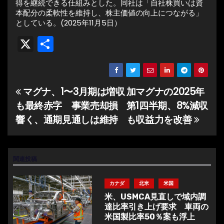
得を継続できる仕組みとした。同社は「自社株買いは資
本配分の柔軟性を維持し、株主価値の向上につながる」
としている。(2025年11月5日）
X
共
有
マグナ、1〜3月期は増収
加マグナの2025年
投
も最終赤字 事業売却損
第1四半期、8%減収
稿
響く、通期見通しは維持
も収益力を改善
ナ
ビ
関連投稿
ゲ
カナダ
北米
米国
ー
米、USMCA見直しで域内調
達比率引き上げ要求 車両の
シ
米国製比率50％案も浮上