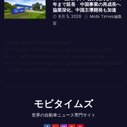
年まで延長 中国事業の再成長へ
協業深化、中国主導開発も加速
8月 5, 2026
Mobi Times編集
室
<script type="text/javascript" 
src="//seal.cloudsecure.co.jp/js/cloudssl_w_170-
66.js" defer="defer"></script><noscript><img 
src="//seal.cloudsecure.co.jp/image/cloudssl_noscrip
t_l.png" width="170" height="66"></noscript>
モビタイムズ
世界の自動車ニュース専門サイト