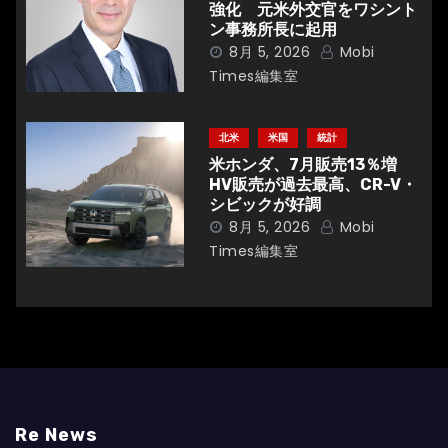
強化 元米外交官をワシント
ン事務所長に起用
8月 5, 2026
Mobi
Times編集室
北米
米国
統計
米ホンダ、7月販売13％増
HV販売が過去最高、CR-V・
シビックが好調
8月 5, 2026
Mobi
Times編集室
Re News