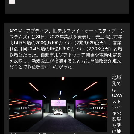
ア
APTIV（アプティブ、旧デルファイ・オートモティブ・シ
ステムズ）は31日、2023年業績を発表し、売上高は前年
比14.5％増の200億5,100万ドル（2兆9,629億円）、営業
利益は同23.4％増の15億5,900万ドル（2,303億円）と増
収増益だった。自動車用ソフトウェア開発や電動化需要
を反映し、新規受注が増加するとともに単価改善が進ん
だことで収益改善につながった。
地域
別で
は、
UAW
スト
ライ
キの
影響
を受
け地