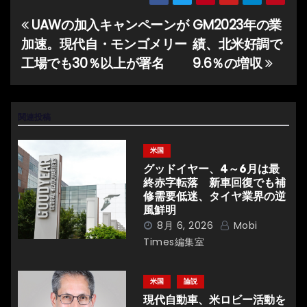
UAWの加入キャンペーンが
GM2023年の業
投
加速。現代自・モンゴメリー
績、北米好調で
稿
工場でも30％以上が署名
9.6％の増収
ナ
ビ
関連投稿
ゲ
米国
ー
グッドイヤー、4～6月は最
終赤字転落 新車回復でも補
シ
修需要低迷、タイヤ業界の逆
風鮮明
ョ
8月 6, 2026
Mobi
Times編集室
ン
米国
論説
現代自動車、米ロビー活動を