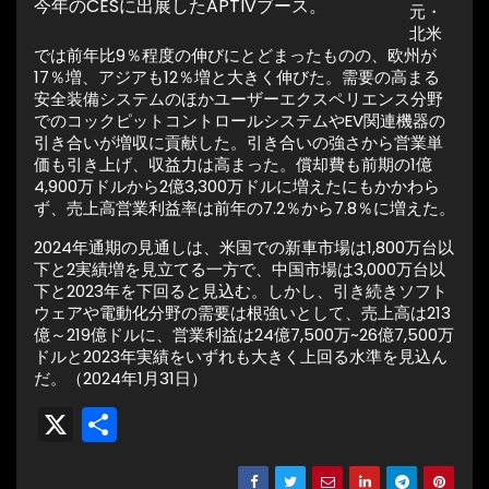
今年のCESに出展したAPTIVブース。
元・
北米
では前年比9％程度の伸びにとどまったものの、欧州が
17％増、アジアも12％増と大きく伸びた。需要の高まる
安全装備システムのほかユーザーエクスペリエンス分野
でのコックピットコントロールシステムやEV関連機器の
引き合いが増収に貢献した。引き合いの強さから営業単
価も引き上げ、収益力は高まった。償却費も前期の1億
4,900万ドルから2億3,300万ドルに増えたにもかかわら
ず、売上高営業利益率は前年の7.2％から7.8％に増えた。
2024年通期の見通しは、米国での新車市場は1,800万台以
下と2実績増を見立てる一方で、中国市場は3,000万台以
下と2023年を下回ると見込む。しかし、引き続きソフト
ウェアや電動化分野の需要は根強いとして、売上高は213
億～219億ドルに、営業利益は24億7,500万~26億7,500万
ドルと2023年実績をいずれも大きく上回る水準を見込ん
だ。（2024年1月31日）
X
共
有