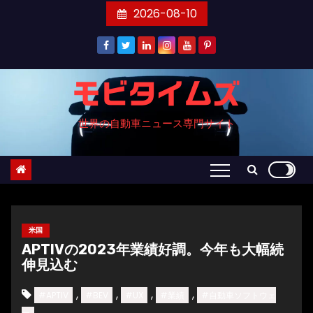
コ
2026-08-10
ン
テ
ン
ツ
モビタイムズ
へ
世界の自動車ニュース専門サイト
ス
キ
ッ
プ
米国
APTIVの2023年業績好調。今年も大幅続
伸見込む
,
,
,
,
#APTIV
#BEV
#UX
#業績
#自動車ソフトウェ