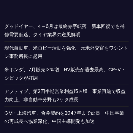
グッドイヤー、4～6月は最終赤字転落 新車回復でも補
修需要低迷、タイヤ業界の逆風鮮明
現代自動車、米ロビー活動を強化 元米外交官をワシント
ン事務所長に起用
米ホンダ、7月販売13％増 HV販売が過去最高、CR-V・
シビックが好調
アプティブ、第2四半期営業利益15％増 事業再編で収益
力向上、非自動車分野も2ケタ成長
GM・上海汽車、合弁契約を2047年まで延長 中国事業
の再成長へ協業深化、中国主導開発も加速