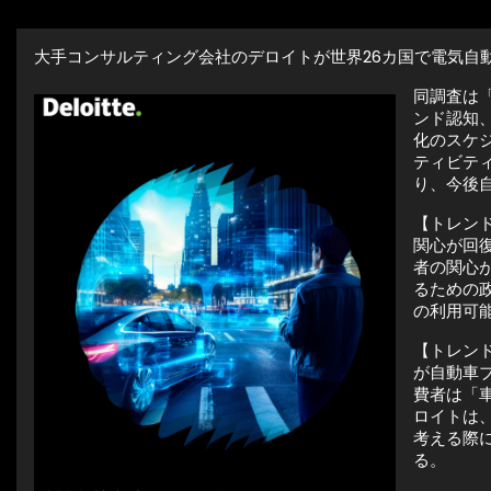
大手コンサルティング会社のデロイトが世界26カ国で電気自
同調査は「
ンド認知
化のスケ
ティビテ
り、今後
【トレンド
関心が回
者の関心
るための
の利用可
【トレン
が自動車
費者は「
ロイトは
考える際
る。