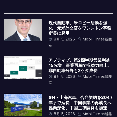
現代自動車、米ロビー活動を強
化 元米外交官をワシントン事務
所長に起用
8月 5, 2026
Mobi Times編集
室
アプティブ、第2四半期営業利益
15％増 事業再編で収益力向上、
非自動車分野も2ケタ成長
8月 5, 2026
Mobi Times編集
室
GM・上海汽車、合弁契約を2047
年まで延長 中国事業の再成長へ
協業深化、中国主導開発も加速
8月 5, 2026
Mobi Times編集