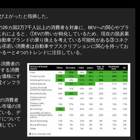
かび上がったと指摘した。
界の26カ国2万7千人以上の消費者を対象に、BEVへの関心やブラ
れによると、①EVの勢いが鈍化しているため、現在の脱炭素
自動車ブランドの乗り換えを考えている可能性がある③コネク
る④若い消費者は自動車サブスクリプションに関心を持ってお
いるーと4つのトレンドに注目している。
る消費者の
対する消費
な価格にす
電インフラ
の消費者
ル市場の消
ている。デ
ドについて
摘してい