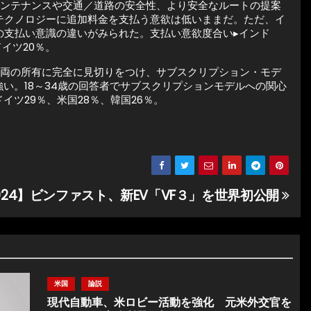
メンテナンスや交通／道路の安全性、より安全なルートの提案
テクノロジーに追加料金を支払う意欲は低いままだ。ただ、イ
の支払い意識の違いがみられた。支払い意欲度合い▸インド
ドイツ20％。
車両の所有に完全に見切りをつけ、サブスクリプション・モデ
い。18～34歳の回答者でサブスクリプションモデルへの関心
イツ29％、米国28％、韓国26％。
2024】ビンファスト、新EV「VF３」を世界初公開
米国
論説
現代自動車、米ロビー活動を強化 元米外交官を