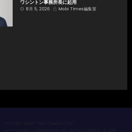
ワシントン事務所長に起用
8月 5, 2026
Mobi Times編集室
<script type="text/javascript" 
src="//seal.cloudsecure.co.jp/js/cloudssl_w_170-