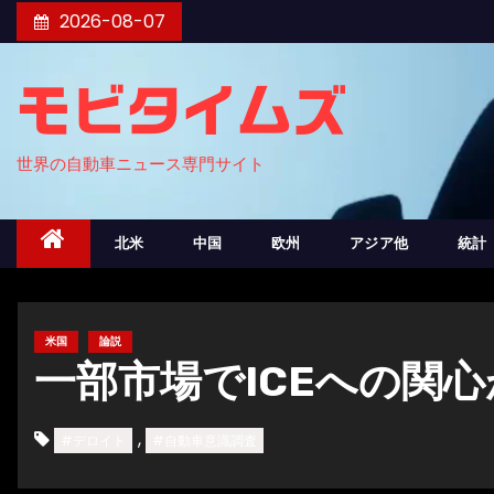
コ
2026-08-07
ン
テ
モビタイムズ
ン
ツ
世界の自動車ニュース専門サイト
へ
ス
キ
北米
中国
欧州
アジア他
統計
ッ
プ
米国
論説
一部市場でICEへの関
,
#デロイト
#自動車意識調査