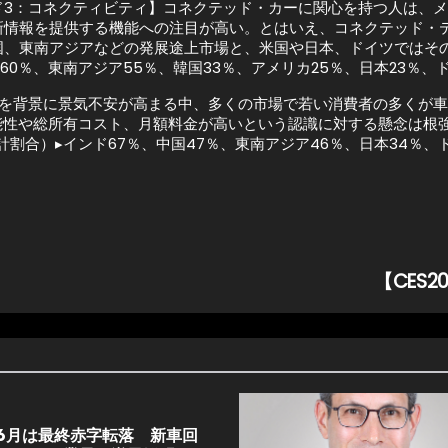
ド3：コネクティビティ】コネクテッド・カーに関心を持つ人は、
新情報を提供する機能への注目が高い。とはいえ、コネクテッド・
国、東南アジアなどの発展途上市場と、米国や日本、ドイツではそ
国60％、東南アジア55％、韓国33％、アメリカ25％、日本23％、
勢を背景に景気不安が高まる中、多くの市場で若い消費者の多くが
性や総所有コスト、月額料金が高いという認識に対する懸念は根強
合）▸インド67％、中国47％、東南アジア46％、日本34％、ド
【CES
6月は最終赤字転落 新車回