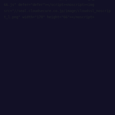
66.js" defer="defer"></script><noscript><img 
src="//seal.cloudsecure.co.jp/image/cloudssl_noscrip
t_l.png" width="170" height="66"></noscript>