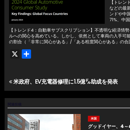
【トレン
などの最
ンドや中
71%、中
【トレンド4：自動車サブスクリプション】不透明な経済情
ルへの関心を高めている。しかし、依然として車両の入手可能
の割合（「非常に関心がある」/「ある程度関心がある」の合計割
X
共
有
米政府、EV充電器修理に1.5億㌦助成を発表
投
稿
ナ
関連投稿
ビ
米国
グッドイヤー、4～