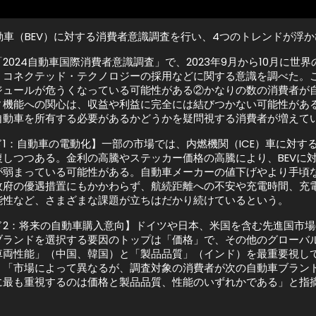
動車（BEV）に対する消費者意識調査を行い、4つのトレンドが浮
2024自動車国際消費者意識調査」で、2023年9月から10月に世
、コネクテッド・テクノロジーの採用などに関する意識を調べた。こ
ジュールが危うくなっている可能性がある②かなりの数の消費者が
ィ機能への関心は、収益や利益に完全には結びつかない可能性があ
自動車を所有する必要があるかどうかを疑問視する消費者が増えて
1：自動車の電動化】一部の市場では、内燃機関（ICE）車に対す
復しつつある。金利の高騰やステッカー価格の高騰により、BEVに
が弱まっている可能性がある。自動車メーカーの値下げやより手頃
政府の優遇措置にもかかわらず、航続距離への不安や充電時間、充
能性など、さまざまな課題が立ちはだかり続けているという。
ド2：将来の自動車購入意向】ドイツや日本、米国を含む先進国市場
ブランドを選択する要因のトップは「価格」で、その他のグローバ
車両性能」（中国、韓国）と「製品品質」（インド）を最重要視し
、「市場によって異なるが、調査対象の消費者が次の自動車ブラン
に最も重視するのは価格と製品品質、性能のいずれかである」と指