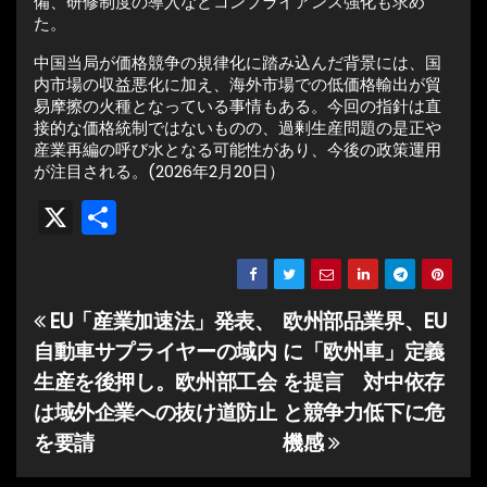
備、研修制度の導入などコンプライアンス強化も求め
た。
中国当局が価格競争の規律化に踏み込んだ背景には、国
内市場の収益悪化に加え、海外市場での低価格輸出が貿
易摩擦の火種となっている事情もある。今回の指針は直
接的な価格統制ではないものの、過剰生産問題の是正や
産業再編の呼び水となる可能性があり、今後の政策運用
が注目される。(2026年2月20日）
X
共
有
EU「産業加速法」発表、
欧州部品業界、EU
投
自動車サプライヤーの域内
に「欧州車」定義
稿
生産を後押し。欧州部工会
を提言 対中依存
ナ
は域外企業への抜け道防止
と競争力低下に危
を要請
機感
ビ