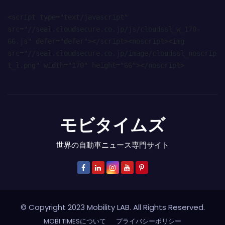
<script type="text/javascript" 
src="//seal.cloudsecure.co.jp/js/cloudssl_w_170-
66.js" defer="defer"></script><noscript><img 
src="//seal.cloudsecure.co.jp/image/cloudssl_noscrip
t_l.png" width="170" height="66"></noscript>
モビタイムズ
世界の自動車ニュース専門サイト
© Copyright 2023 Mobility LAB. All Rights Reserved.
MOBI TIMESについて
プライバシーポリシー