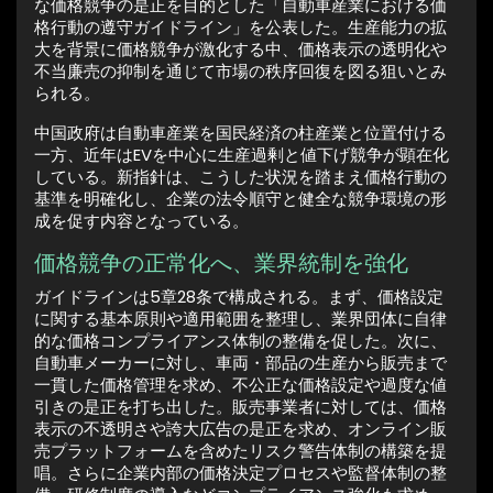
な価格競争の是正を目的とした「自動車産業における価
格行動の遵守ガイドライン」を公表した。生産能力の拡
大を背景に価格競争が激化する中、価格表示の透明化や
不当廉売の抑制を通じて市場の秩序回復を図る狙いとみ
られる。
中国政府は自動車産業を国民経済の柱産業と位置付ける
一方、近年はEVを中心に生産過剰と値下げ競争が顕在化
している。新指針は、こうした状況を踏まえ価格行動の
基準を明確化し、企業の法令順守と健全な競争環境の形
成を促す内容となっている。
価格競争の正常化へ、業界統制を強化
ガイドラインは5章28条で構成される。まず、価格設定
に関する基本原則や適用範囲を整理し、業界団体に自律
的な価格コンプライアンス体制の整備を促した。次に、
自動車メーカーに対し、車両・部品の生産から販売まで
一貫した価格管理を求め、不公正な価格設定や過度な値
引きの是正を打ち出した。販売事業者に対しては、価格
表示の不透明さや誇大広告の是正を求め、オンライン販
売プラットフォームを含めたリスク警告体制の構築を提
唱。さらに企業内部の価格決定プロセスや監督体制の整