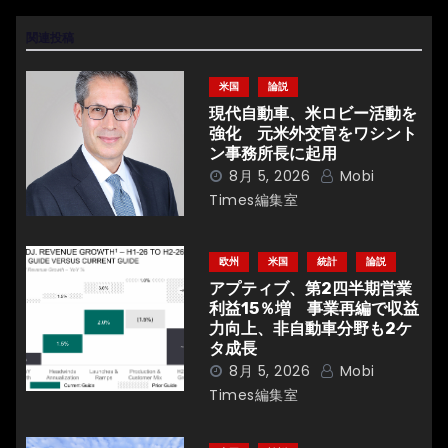
ゲ
関連投稿
ー
シ
米国
論説
現代自動車、米ロビー活動を
ョ
強化 元米外交官をワシント
ン事務所長に起用
ン
8月 5, 2026
Mobi
Times編集室
欧州
米国
統計
論説
アプティブ、第2四半期営業
利益15％増 事業再編で収益
力向上、非自動車分野も2ケ
タ成長
8月 5, 2026
Mobi
Times編集室