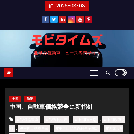
コ
2026-08-08
ン
テ
ン
ツ
モビタイムズ
へ
世界の自動車ニュース専門サイト
ス
キ
ッ
プ
中国
論説
中国、自動車価格競争に新指針
,
,
,
#EV価格競争
#EV過剰生産
#中国EV市場
#中国政府規
,
,
,
制
#中国自動車産業
#中国自動車過剰生産問題
#国家市場