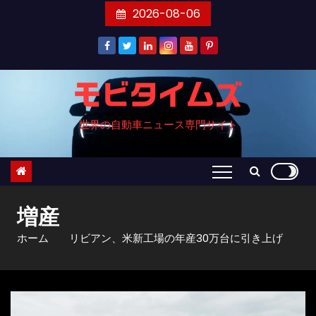
コ
2026-08-06
ン
テ
ン
ツ
モビタイムズ
へ
世界の自動車ニュース専門サイト
ス
キ
ッ
プ
増産
ホーム
リビアン、米新工場の年産30万台に引き上げ