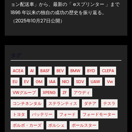
ョン配送車」から、最新の「 eスプリンター 」まで
1896 年以来の独自の成功の歴史を振り返る。
（2025年10月27日公開）
タグ
ACEA
AI
BASF
BEV
BMW
BYD
CLEPA
EU
EV
GM
IAA
NIO
SDV
UAW
Vw
VWグループ
XPENG
ZF
アウディ
コンチネンタル
ステランティス
ダチア
テスラ
トヨタ
バッテリー
フォード
フォードモーター
ボルボ・カーズ
ポルシェ
ポールスター