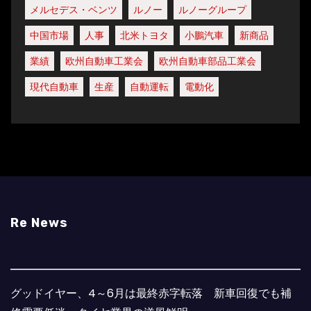
メルセデス・ベンツ
ルノー
ルノーグループ
中国市場
人事
北米トヨタ
小鵬汽車
新商品
業績
欧州自動車工業会
欧州自動車部品工業会
現代自動車
生産
自動運転
電動化
Re News
グッドイヤー、4～6月は最終赤字転落 新車回復でも補