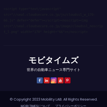
<script type="text/javascript" 
src="//seal.cloudsecure.co.jp/js/cloudssl_w_170-
66.js" defer="defer"></script><noscript><img 
src="//seal.cloudsecure.co.jp/image/cloudssl_noscrip
t_l.png" width="170" height="66"></noscript>
モビタイムズ
世界の自動車ニュース専門サイト
© Copyright 2023 Mobility LAB. All Rights Reserved.
MOBI TIMESについて
プライバシーポリシー