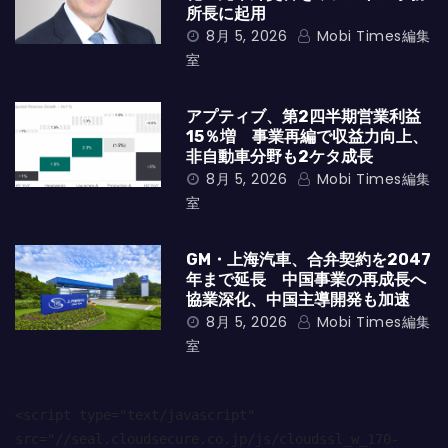
所長に起用
8月 5, 2026
Mobi Times編集
室
アプティブ、第2四半期営業利益
15％増 事業再編で収益力向上、
非自動車分野も2ケタ成長
8月 5, 2026
Mobi Times編集
室
GM・上海汽車、合弁契約を2047
年まで延長 中国事業の再成長へ
協業深化、中国主導開発も加速
8月 5, 2026
Mobi Times編集
室
<script type="text/javascript" 
src="//seal.cloudsecure.co.jp/js/cloudssl_w_170-