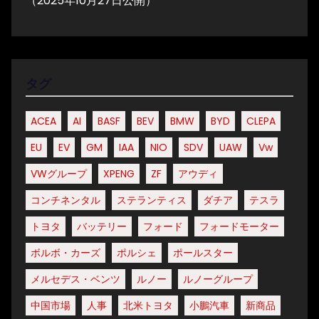
（2025年10月27日公開）
タグ
ACEA
AI
BASF
BEV
BMW
BYD
CLEPA
EU
EV
GM
IAA
NIO
SDV
UAW
Vw
VWグループ
XPENG
ZF
アウディ
コンチネンタル
ステランティス
ダチア
テスラ
トヨタ
バッテリー
フォード
フォードモーター
ボルボ・カーズ
ポルシェ
ポールスター
メルセデス・ベンツ
ルノー
ルノーグループ
中国市場
人事
北米トヨタ
小鵬汽車
新商品