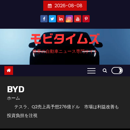
コ
2026-08-08
ン
テ
ン
ツ
モビタイムズ
へ
世界の自動車ニュース専門サイト
ス
キ
ッ
プ
BYD
ホーム
テスラ、Q2売上高予想276億ドル 市場は利益改善も
投資負担を注視