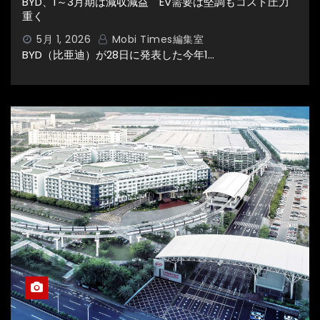
BYD、1～3月期は減収減益 EV需要は堅調もコスト圧力
重く
5月 1, 2026
Mobi Times編集室
BYD（比亜迪）が28日に発表した今年1…