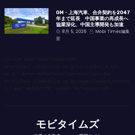
GM・上海汽車、合弁契約を2047
年まで延長 中国事業の再成長へ
協業深化、中国主導開発も加速
8月 5, 2026
Mobi Times編集
室
<script type="text/javascript" 
src="//seal.cloudsecure.co.jp/js/cloudssl_w_170-
66.js" defer="defer"></script><noscript><img 
src="//seal.cloudsecure.co.jp/image/cloudssl_noscrip
t_l.png" width="170" height="66"></noscript>
モビタイムズ