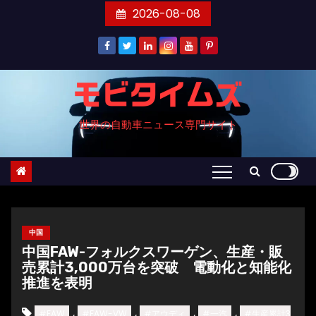
コ
2026-08-08
ン
テ
ン
ツ
モビタイムズ
へ
世界の自動車ニュース専門サイト
ス
キ
ッ
プ
中国
中国FAW-フォルクスワーゲン、生産・販
売累計3,000万台を突破 電動化と知能化
推進を表明
,
,
,
,
#FAW
#FAW-VW
#アウディ
#一汽
#生産累計3