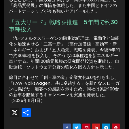
「高品質発展」の両輪を体現した、また中国とドイツの
パートナーシップが今も強いとアピールした。
「五大リード」戦略を推進 5年間で約30
車種投入
一汽-フォルクスワーゲンの陳彬総経理は、電動化と知能
化を加速させる「二高一新」（高付加価値・高効率・新
エネルギー）および「五大领先」戦略を発表。今後5年間
で約30車種を投入し、そのうち20車種超を新エネルギー
車とする。年間100億元規模の研究開発投資を継続し、自
動運転・ソフトウェア分野の強化を図る方針を示した。
節目に合わせて「創・享の道」企業文化3.0を打ち出し、
「FAW-Volkswagen、共に卓越する」を新たなスローガ
ンに掲げた。顧客への感謝を示すため、同社は累計100台
の新車を贈呈するキャンペーンを実施を発表した。
（2025年11月1日）
X
共
有