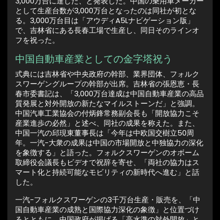
3,000万台に達した、と発表した。中国の乗用車メーカー
として生産台数が3,000万台となったのは同社が初とな
る。3,000万台目は「アウディA5Lナビゲーション版」
で、吉林省にある長春工場で生産し、同日そのラインオ
フを祝った。
中国自動車産業としての金字塔祝う
式典には吉林省や中央政府の幹部、業界団体、フォルク
スワーゲングループの幹部が出席。吉林省の張恩恵・長
春市委書記は、「3,000万台達成は中国自動車産業の高品
質発展と対外開放の新たなマイルストーンだ」と強調。
中国汽車工業協会の付炳鋒常務副会長も「開放協力こそ
産業進歩の必然」と述べ、同社の成果を称えた。また、
中国一汽の邱現東董事長は「今年は中欧国交樹立50周
年。一汽-大衆の成果は中国の市場開放と中独協力の深化
を象徴する」と語った。フォルクスワーゲンのオボーム
取締役会議長もビデオで祝辞を寄せ、「両社の協力はス
マート化と持続可能なモビリティの新時代へ進む」と話
した。
一汽-フォルクスワーゲンの3千万台生産・販売を、「中
国自動車産業の成熟と国際協力深化の象徴」と位置づけ
るとともに、中国政府が掲げる「高水準の対外開放」と