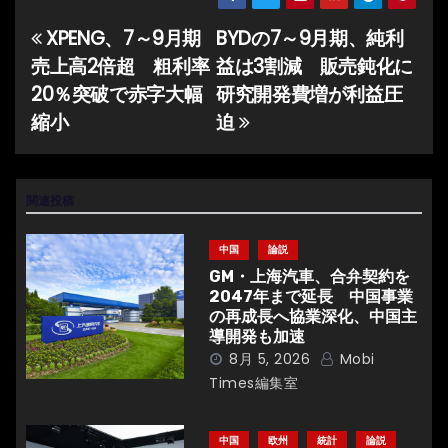
XPENG、7～9月期
BYDの7～9月期、純利
投
売上高2倍超 粗利率
益は3割減 販売鈍化に
稿
20％突破で赤字大幅
研究開発費増が利益圧
ナ
縮小
迫
ビ
ゲ
関連投稿
ー
中国
論説
シ
GM・上海汽車、合弁契約を
2047年まで延長 中国事業
ョ
の再成長へ協業深化、中国主
導開発も加速
ン
8月 5, 2026
Mobi
Times編集室
中国
欧州
統計
論説