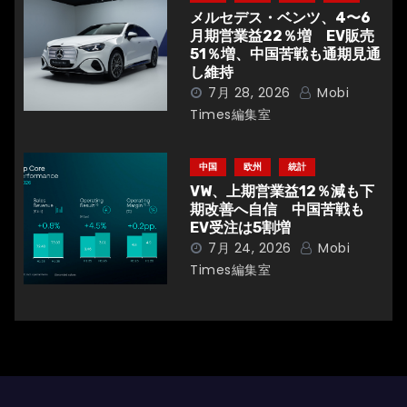
メルセデス・ベンツ、4〜6
月期営業益22％増 EV販売
51％増、中国苦戦も通期見通
し維持
7月 28, 2026
Mobi
Times編集室
中国
欧州
統計
VW、上期営業益12％減も下
期改善へ自信 中国苦戦も
EV受注は5割増
7月 24, 2026
Mobi
Times編集室