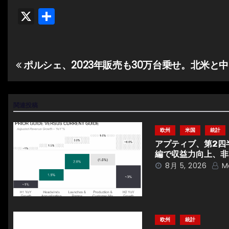
X
共
有
ポルシェ、2023年販売も30万台乗せ。北米と
投
稿
ナ
関連投稿
ビ
欧州
米国
統計
アプティブ、第2四
ゲ
編で収益力向上、非
8月 5, 2026
M
ー
シ
ョ
欧州
統計