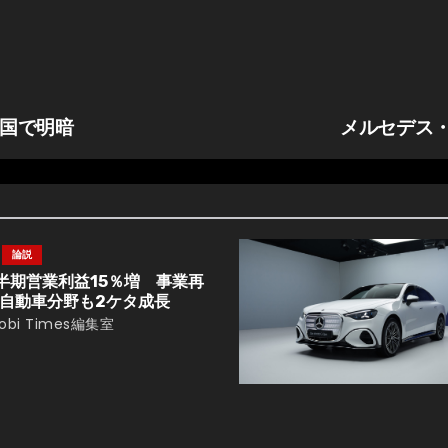
中国で明暗
メルセデス・
論説
半期営業利益15％増 事業再
自動車分野も2ケタ成長
obi Times編集室