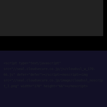
<script type="text/javascript" 
src="//seal.cloudsecure.co.jp/js/cloudssl_w_170-
66.js" defer="defer"></script><noscript><img 
src="//seal.cloudsecure.co.jp/image/cloudssl_noscrip
t_l.png" width="170" height="66"></noscript>