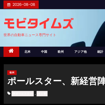
コ
2026-08-08
ン
テ
モビタイムズ
ン
ツ
世界の自動車ニュース専門サイト
へ
ス
キ
北米
中国
欧州
アジア他
統計
ッ
プ
欧州
ポールスター、新経営
,
#ポールスター
#人事