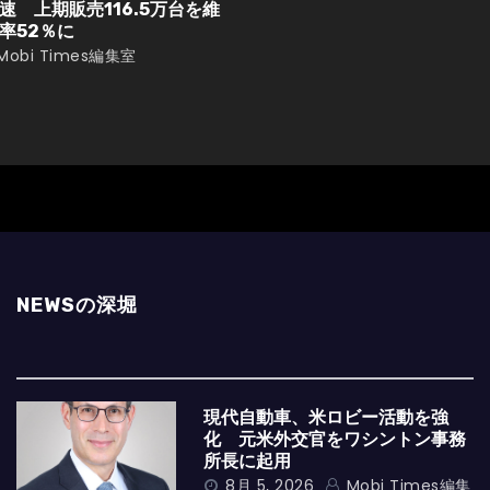
 上期販売116.5万台を維
率52％に
Mobi Times編集室
NEWSの深堀
現代自動車、米ロビー活動を強
化 元米外交官をワシントン事務
所長に起用
8月 5, 2026
Mobi Times編集