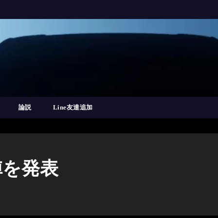
論説
Line友達追加
陣を発表