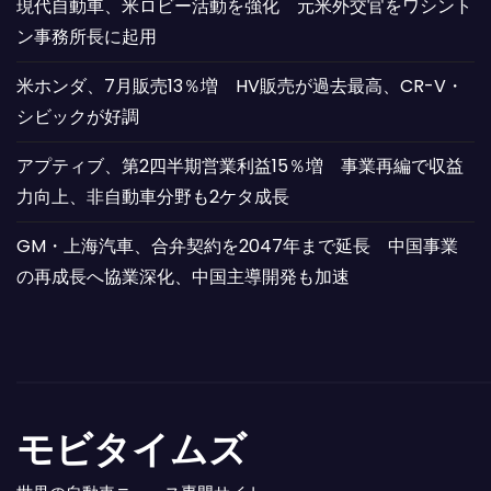
現代自動車、米ロビー活動を強化 元米外交官をワシント
ン事務所長に起用
米ホンダ、7月販売13％増 HV販売が過去最高、CR-V・
シビックが好調
アプティブ、第2四半期営業利益15％増 事業再編で収益
力向上、非自動車分野も2ケタ成長
GM・上海汽車、合弁契約を2047年まで延長 中国事業
の再成長へ協業深化、中国主導開発も加速
モビタイムズ