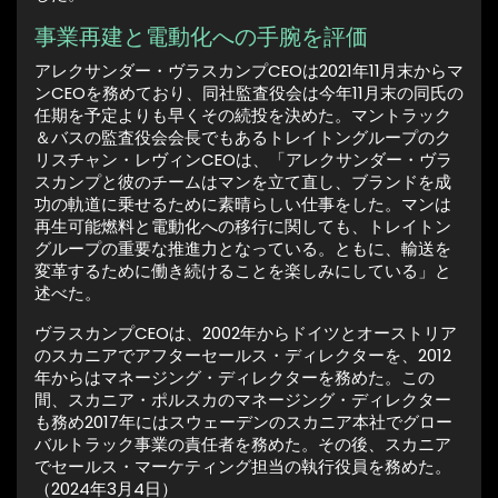
事業再建と電動化への手腕を評価
アレクサンダー・ヴラスカンプCEOは2021年11月末からマ
ンCEOを務めており、同社監査役会は今年11月末の同氏の
任期を予定よりも早くその続投を決めた。マントラック
＆バスの監査役会会長でもあるトレイトングループのク
リスチャン・レヴィンCEOは、「アレクサンダー・ヴラ
スカンプと彼のチームはマンを立て直し、ブランドを成
功の軌道に乗せるために素晴らしい仕事をした。マンは
再生可能燃料と電動化への移行に関しても、トレイトン
グループの重要な推進力となっている。ともに、輸送を
変革するために働き続けることを楽しみにしている」と
述べた。
ヴラスカンプCEOは、2002年からドイツとオーストリア
のスカニアでアフターセールス・ディレクターを、2012
年からはマネージング・ディレクターを務めた。この
間、スカニア・ポルスカのマネージング・ディレクター
も務め2017年にはスウェーデンのスカニア本社でグロー
バルトラック事業の責任者を務めた。その後、スカニア
でセールス・マーケティング担当の執行役員を務めた。
（2024年3月4日）