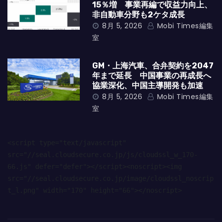
15％増 事業再編で収益力向上、
非自動車分野も2ケタ成長
8月 5, 2026
Mobi Times編集
室
GM・上海汽車、合弁契約を2047
年まで延長 中国事業の再成長へ
協業深化、中国主導開発も加速
8月 5, 2026
Mobi Times編集
室
<script type="text/javascript" 
src="//seal.cloudsecure.co.jp/js/cloudssl_w_170-
66.js" defer="defer"></script><noscript><img 
src="//seal.cloudsecure.co.jp/image/cloudssl_noscrip
t_l.png" width="170" height="66"></noscript>