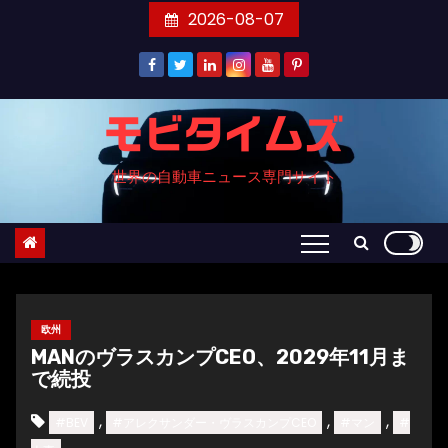
コ
2026-08-07
ン
テ
ン
ツ
モビタイムズ
へ
世界の自動車ニュース専門サイト
ス
キ
ッ
プ
欧州
MANのヴラスカンプCEO、2029年11月ま
で続投
,
,
,
#BEV
#アレクサンダー・ヴラスカンプCEO
#マン
#