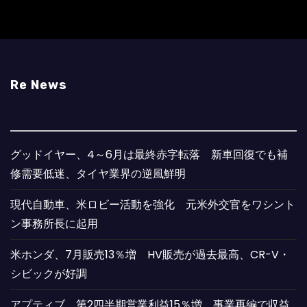
Re News
グッドイヤー、4～6月は最終赤字転落 新車回復でも補
修需要低迷、タイヤ業界の逆風鮮明
現代自動車、米ロビー活動を強化 元米外交官をワシント
ン事務所長に起用
米ホンダ、7月販売13％増 HV販売が過去最高、CR-V・
シビックが好調
アプティブ、第2四半期営業利益15％増 事業再編で収益