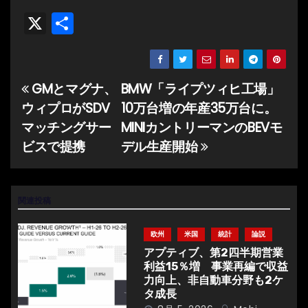
X
共
有
GMとマグナ、
BMW「ライプツィヒ工場」
投
ウィプロがSDV
10万台増の年産35万台に。
稿
マッチングサー
MINIカントリーマンのBEVモ
ナ
ビスで提携
デル生産開始
ビ
ゲ
関連投稿
ー
欧州
米国
統計
論説
シ
アプティブ、第2四半期営業
利益15％増 事業再編で収益
ョ
力向上、非自動車分野も2ケ
タ成長