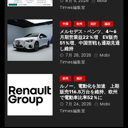
ン
8月 5, 2026
Mobi
Times編集室
中国
欧州
統計
論説
メルセデス・ベンツ、4〜6
月期営業益22％増 EV販売
51％増、中国苦戦も通期見通
し維持
7月 28, 2026
Mobi
Times編集室
欧州
統計
ルノー、電動化を加速 上期
販売116.5万台を維持、欧州
で電動車比率52％に
7月 24, 2026
Mobi
Times編集室