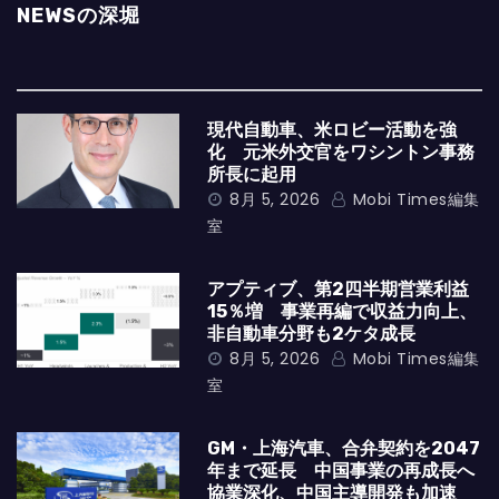
NEWSの深堀
現代自動車、米ロビー活動を強
化 元米外交官をワシントン事務
所長に起用
8月 5, 2026
Mobi Times編集
室
アプティブ、第2四半期営業利益
15％増 事業再編で収益力向上、
非自動車分野も2ケタ成長
8月 5, 2026
Mobi Times編集
室
GM・上海汽車、合弁契約を2047
年まで延長 中国事業の再成長へ
協業深化、中国主導開発も加速