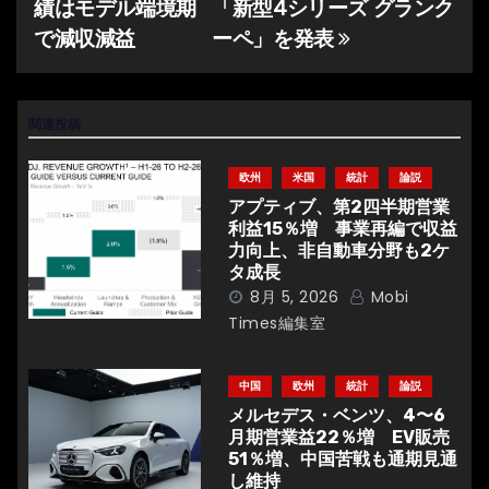
績はモデル端境期
「新型4シリーズ グランク
稿
で減収減益
ーペ」を発表
ナ
ビ
関連投稿
ゲ
欧州
米国
統計
論説
ー
アプティブ、第2四半期営業
利益15％増 事業再編で収益
シ
力向上、非自動車分野も2ケ
タ成長
ョ
8月 5, 2026
Mobi
Times編集室
ン
中国
欧州
統計
論説
メルセデス・ベンツ、4〜6
月期営業益22％増 EV販売
51％増、中国苦戦も通期見通
し維持