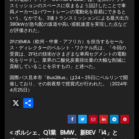
スミッションのスペースに収まるよう設計したことで車
両メーカーはパワートレーンの電動化を容易にできると
いう。なかでも、3速トランスミッションによる最大出力
380kWが急勾配の坂道や高い巡航速度を実現した点など
が評価された。
ZFのEMEA（欧州・中東・アフリカ）を担当するセール
ス・ディレクターのベルント・ワクテル氏は、「今回の
受賞は、ZF社の技術がさまざまな車両セグメントの電動
化をリードし、業界の二酸化炭素排出量の大幅な削減に
貢献していることを示すもの」と述べた。
国際バス見本市「Bus2Bus」は24～25日にベルリンで開
催しており、その前夜祭で授賞式が行われた。（2024年
4月25日）
X
共
有
ポルシェ、Q1業
BMW、新BEV「i4」と
投