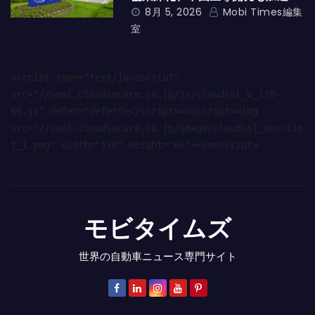
8月 5, 2026
Mobi Times編集
室
<script type="text/javascript" 
src="//seal.cloudsecure.co.jp/js/cloudssl_w_170-
66.js" defer="defer"></script><noscript><img 
src="//seal.cloudsecure.co.jp/image/cloudssl_noscrip
t_l.png" width="170" height="66"></noscript>
モビタイムズ
世界の自動車ニュース専門サイト