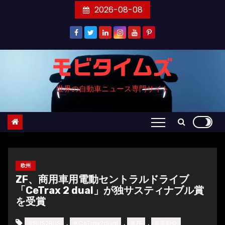
コ
2026-08-08
ン
テ
ン
ツ
モビタイムズ
へ
世界の自動車ニュース専門サイト
ス
キ
ッ
プ
欧州
ZF、商用車用電動セントラルドライブ
「CeTrax 2 dual」が独サスティナブル賞
を受賞
,
,
,
#BUS2BUS
#CeTrax2dual
#ZF
#電動化