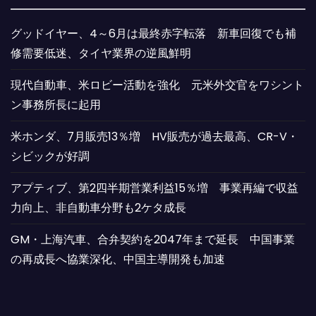
グッドイヤー、4～6月は最終赤字転落 新車回復でも補
修需要低迷、タイヤ業界の逆風鮮明
現代自動車、米ロビー活動を強化 元米外交官をワシント
ン事務所長に起用
米ホンダ、7月販売13％増 HV販売が過去最高、CR-V・
シビックが好調
アプティブ、第2四半期営業利益15％増 事業再編で収益
力向上、非自動車分野も2ケタ成長
GM・上海汽車、合弁契約を2047年まで延長 中国事業
の再成長へ協業深化、中国主導開発も加速