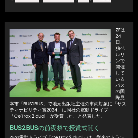
ZFは
24
日、
独ベ
ルリ
ンで
開催
して
いる
バス
の国
際見
本市「BUS2BUS」で地元出版社主催の車両対象に「サス
ティナビリティ賞2024」に同社の電動ドライブ
「CeTrax 2 dual」が受賞した、と発表した。
BUS2BUSの前夜祭で授賞式開く
ZFの電動ドライブ「CeTrax 2 dual」は、従来のトラン