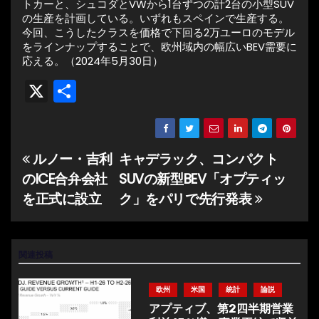
トカーと、シュコダとVWから1台ずつの計2台の小型SUV
の生産を計画している。いずれもスペインで生産する。
今回、こうしたクラスを価格で下回る2万ユーロのモデル
をラインナップすることで、欧州域内の幅広いBEV需要に
応える。（2024年5月30日）
X
共
有
ルノー・吉利
キャデラック、コンパクト
投
のICE合弁会社
SUVの新型BEV「オプティッ
稿
を正式に設立
ク」をパリで先行発表
ナ
ビ
関連投稿
ゲ
欧州
米国
統計
論説
ー
アプティブ、第2四半期営業