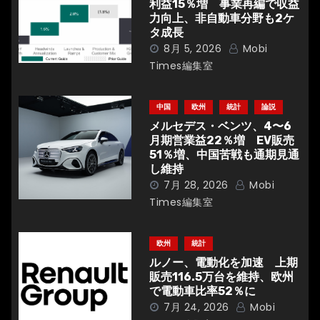
利益15％増 事業再編で収益
シ
力向上、非自動車分野も2ケ
タ成長
ョ
8月 5, 2026
Mobi
Times編集室
ン
中国
欧州
統計
論説
メルセデス・ベンツ、4〜6
月期営業益22％増 EV販売
51％増、中国苦戦も通期見通
し維持
7月 28, 2026
Mobi
Times編集室
欧州
統計
ルノー、電動化を加速 上期
販売116.5万台を維持、欧州
で電動車比率52％に
7月 24, 2026
Mobi