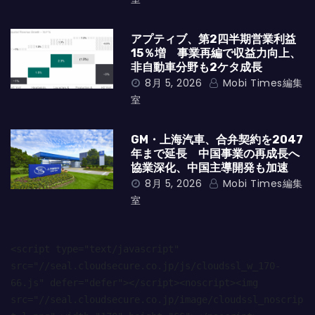
アプティブ、第2四半期営業利益
15％増 事業再編で収益力向上、
非自動車分野も2ケタ成長
8月 5, 2026
Mobi Times編集
室
GM・上海汽車、合弁契約を2047
年まで延長 中国事業の再成長へ
協業深化、中国主導開発も加速
8月 5, 2026
Mobi Times編集
室
<script type="text/javascript" 
src="//seal.cloudsecure.co.jp/js/cloudssl_w_170-
66.js" defer="defer"></script><noscript><img 
src="//seal.cloudsecure.co.jp/image/cloudssl_noscrip