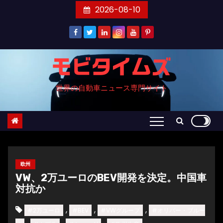
コ
2026-08-10
ン
テ
ン
ツ
モビタイムズ
へ
世界の自動車ニュース専門サイト
ス
キ
ッ
プ
欧州
VW、2万ユーロのBEV開発を決定。中国車
対抗か
,
,
,
#2万ユーロ
#BEV
#VWグループ
#オリバー・ブルー