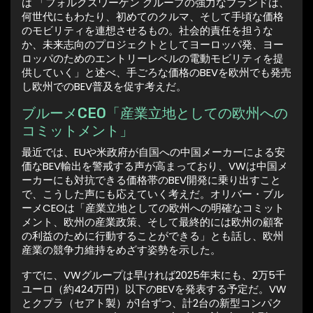
は 「フォルクスワーゲン グループの強力なブランドは、
何世代にもわたり、初めてのクルマ、そして手頃な価格
のモビリティを連想させるもの。社会的責任を担うな
か、未来志向のプロジェクトとしてヨーロッパ発、ヨー
ロッパのためのエントリーレベルの電動モビリティを提
供していく」と述べ、手ごろな価格のBEVを欧州でも発売
し欧州でのBEV普及を促す考えだ。
ブルーメCEO「産業立地としての欧州への
コミットメント」
最近では、EUや米政府が自国への中国メーカーによる安
価なBEV輸出を警戒する声が高まっており、VWは中国メ
ーカーにも対抗できる価格帯のBEV開発に乗り出すこと
で、こうした声にも応えていく考えだ。オリバー・ブル
ーメCEOは「産業立地としての欧州への明確なコミット
メント、欧州の産業政策、そして最終的には欧州の顧客
の利益のために行動することができる」とも話し、欧州
産業の競争力維持をめざす姿勢を示した。
すでに、VWグループは早ければ2025年末にも、2万5千
ユーロ（約424万円）以下のBEVを発表する予定だ。VW
とクプラ（セアト製）が1台ずつ、計2台の新型コンパク