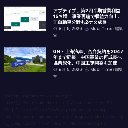
アプティブ、第2四半期営業利益
15％増 事業再編で収益力向上、
非自動車分野も2ケタ成長
8月 5, 2026
Mobi Times編集
室
GM・上海汽車、合弁契約を2047
年まで延長 中国事業の再成長へ
協業深化、中国主導開発も加速
8月 5, 2026
Mobi Times編集
室
<script type="text/javascript" 
src="//seal.cloudsecure.co.jp/js/cloudssl_w_170-
66.js" defer="defer"></script><noscript><img 
src="//seal.cloudsecure.co.jp/image/cloudssl_noscrip
t_l.png" width="170" height="66"></noscript>