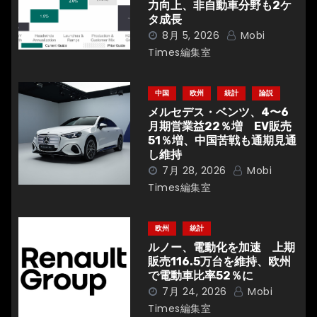
ョ
力向上、非自動車分野も2ケ
タ成長
ン
8月 5, 2026
Mobi
Times編集室
中国
欧州
統計
論説
メルセデス・ベンツ、4〜6
月期営業益22％増 EV販売
51％増、中国苦戦も通期見通
し維持
7月 28, 2026
Mobi
Times編集室
欧州
統計
ルノー、電動化を加速 上期
販売116.5万台を維持、欧州
で電動車比率52％に
7月 24, 2026
Mobi
Times編集室