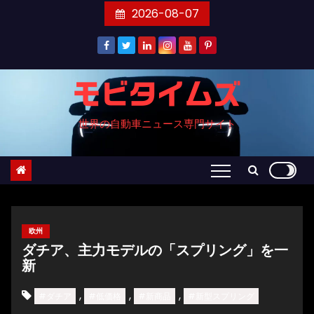
コ
2026-08-07
ン
テ
ン
ツ
モビタイムズ
へ
世界の自動車ニュース専門サイト
ス
キ
ッ
プ
欧州
ダチア、主力モデルの「スプリング」を一
新
,
,
,
#ダチア
#低価格
#新商品
#新型スプリング