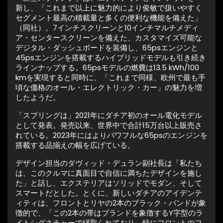
新し、「これまで以上に魅力的により俊敏で扱いやすく
セグメント最高の積載量と多くの便利な機能を備えた」
（同社）。7インチスクリーンと10インチマルチメディ
ア・センタースクリーンを備えた、カスタマイズ可能な
デジタル・ダッシュボードを装備し、65psエンジンと
45psエンジンを搭載するハイブリッドモデルも引き続き
ラインナップする。65psモデルの燃費は13.5 kWh/100
kmを実現すると同時に、「これまで同様、欧州で最も手
頃な価格のオール・エレクトリック・カー」の魅力を増
したようだ。
「スプリングは」2021年にダチア初のオール電化モデル
として発表。発売以来、世界中で合計15万台以上販売さ
れている。2023年にはよりパワフルな65psのエンジンを
搭載する品揃えの幅を広げている。
デザイン担当のダヴィッド・デュラン副社長は「私たち
は、このクルマに真面目で自信に満ちたデザインを施し
た」と話し、エクステリアはソリッドでモダン、そして
スマートだとした。とくに、新しいダチアのアイデンテ
ィティは、フロントとリヤの2本のブラック・バンドが象
徴的で、「この2本の帯はブランドを象徴するY字型のラ
イトシグネチャーで縁取られており、特にフロントのフ