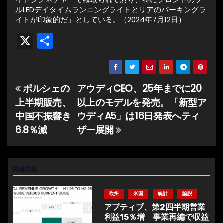
ルLEDデイタイムランニングライトとリアのパーキングラ
イトが印象的だ」としている。（2024年7月12日）
X
共
有
ポルシェの
アウディCEO、25年までに20
投
上半期販売、
以上のモデルを発売。「新型ア
稿
中国不振響き
ウディA5」は16日発表へティ
ナ
6.8％減
ザー展開
ビ
ゲ
関連投稿
ー
欧州
米国
統計
論説
シ
アプティブ、第2四半期営業
利益15％増 事業再編で収益