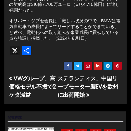
の契約高は316億7,700万ユーロ（5兆4,715億円）に達し
好調だった。
オリバー・ジプセ会長は「厳しい状況の中で、BMWは電
気自動車の成長によってリードすることができている」
と述べ、電動化への取り組みが事業成長に貢献している
点を強調し指摘した。（2024年8月1日）
X
共
有
VWグループ、高
ステランティス、中国リ
投
価格モデル不振で2
ープモーター製EVを欧州
稿
ケタ減益
に出荷開始
ナ
ビ
関連投稿
ゲ