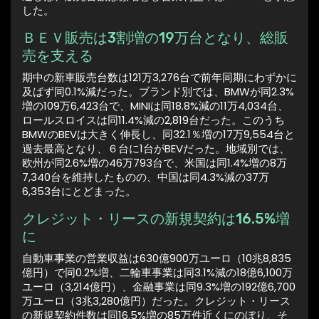
した。
ＢＥＶ販売は3割増の19万台となり、総販
売を支える
期中の新車販売台数は121万3,276台で前年同期にわずかに
及ばず同0.1%減だった。ブランド別では、BMWが同2.3%
増の109万6,423台で、MINIは同18.8%減の11万4,034台、
ロールスロイスは同11.4%減の2,819台だった。このうち
BMWのBEVは大きく伸長し、同32.1％増の17万9,554台と
過去最高となり、６台に1台がBEVだった。地域別では、
欧州が同2.6%増の46万793台で、米国は同1.4%増の8万
7,340台を維持したものの、中国は同4.3%減の37万
6,353台にとどまった。
クレジット・リースの新規契約は16.5%増
に
自動車事業の営業収益は630億900万ユーロ（10兆8,835
億円）で同0.2%増、二輪車事業は同3.1%減の18億6,100万
ユーロ（3,214億円）、金融事業は同9.3%増の192億6,700
万ユーロ（3兆3,280億円）だった。クレジット・リース
の新規契約件数は同16.5%増の85万件近くにのぼり、そ