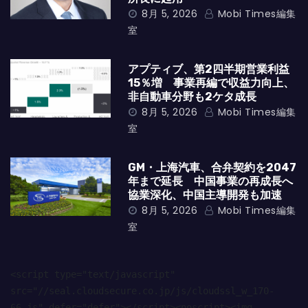
8月 5, 2026
Mobi Times編集
室
アプティブ、第2四半期営業利益
15％増 事業再編で収益力向上、
非自動車分野も2ケタ成長
8月 5, 2026
Mobi Times編集
室
GM・上海汽車、合弁契約を2047
年まで延長 中国事業の再成長へ
協業深化、中国主導開発も加速
8月 5, 2026
Mobi Times編集
室
<script type="text/javascript" 
src="//seal.cloudsecure.co.jp/js/cloudssl_w_170-
66.js" defer="defer"></script><noscript><img 