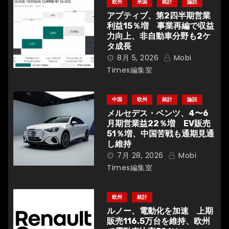
欧州
米国
統計
論説
ー
アプティブ、第2四半期営業
利益15％増 事業再編で収益
シ
力向上、非自動車分野も2ケ
タ成長
ョ
8月 5, 2026
Mobi
Times編集室
ン
中国
欧州
統計
論説
メルセデス・ベンツ、4〜6
月期営業益22％増 EV販売
51％増、中国苦戦も通期見通
し維持
7月 28, 2026
Mobi
Times編集室
欧州
統計
ルノー、電動化を加速 上期
販売116.5万台を維持、欧州