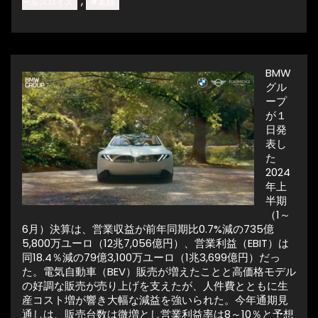
,
ールスロイス
#業績
BMW
グル
ープ
が１
日発
表し
た
2024
年上
半期
（1～
6月）決算は、営業収益が前年同期比0.7%減の735億
5,800万ユーロ（12兆7,056億円）、営業利益（EBIT）は
同18.4％減の79億3,100万ユーロ（1兆3,699億円）だっ
た。電気自動車（BEV）販売が増えたことと高価格モデル
の好調な販売が売り上げを支えたが、人件費とともに生
産コスト増が響き大幅な減益を強いられた。今年通期見
通しは、販売台数は微増とし営業利益率は8～10％と予想