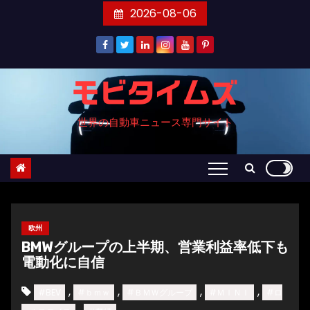
コ
2026-08-06
ン
テ
ン
ツ
モビタイムズ
へ
世界の自動車ニュース専門サイト
ス
キ
ッ
プ
欧州
BMWグループの上半期、営業利益率低下も
電動化に自信
,
,
,
,
#BEV
#ｂｍｗ
#ＢＭＷグループ
#ＭＩＮＩ
#ロ