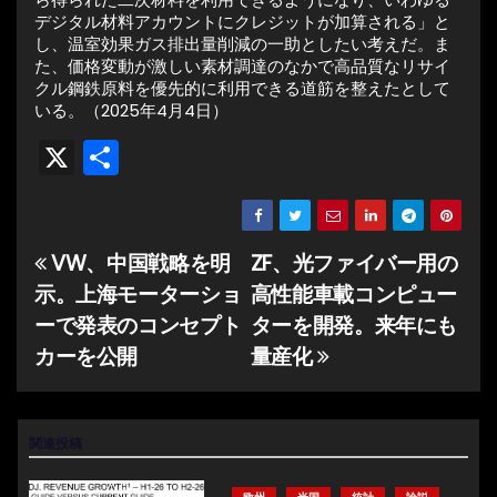
デジタル材料アカウントにクレジットが加算される」と
し、温室効果ガス排出量削減の一助としたい考えだ。ま
た、価格変動が激しい素材調達のなかで高品質なリサイ
クル鋼鉄原料を優先的に利用できる道筋を整えたとして
いる。（2025年4月4日）
X
共
有
VW、中国戦略を明
ZF、光ファイバー用の
投
示。上海モーターショ
高性能車載コンピュー
稿
ーで発表のコンセプト
ターを開発。来年にも
ナ
カーを公開
量産化
ビ
ゲ
関連投稿
ー