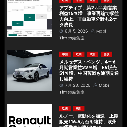
欧州
米国
統計
論説
シ
アプティブ、第2四半期営業
利益15％増 事業再編で収益
ョ
力向上、非自動車分野も2ケ
タ成長
ン
8月 5, 2026
Mobi
Times編集室
中国
欧州
統計
論説
メルセデス・ベンツ、4〜6
月期営業益22％増 EV販売
51％増、中国苦戦も通期見通
し維持
7月 28, 2026
Mobi
Times編集室
欧州
統計
ルノー、電動化を加速 上期
販売116.5万台を維持、欧州