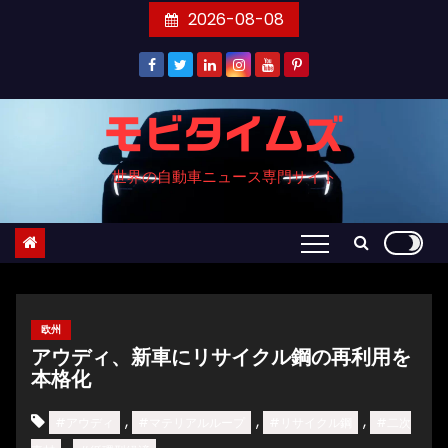
コ
2026-08-08
ン
テ
ン
ツ
モビタイムズ
へ
世界の自動車ニュース専門サイト
ス
キ
ッ
プ
欧州
アウディ、新車にリサイクル鋼の再利用を
本格化
,
,
,
#アウディ
#マテリアルループ
#リサイクル鋼
#二次