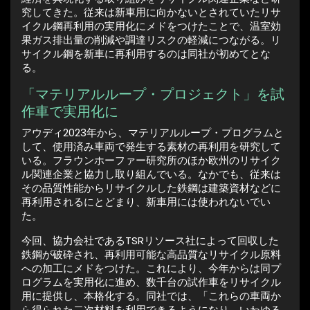
究してきた。従来は新車用に向かないとされていたリサ
イクル鋼再利用の実用化にメドをつけたことで、温室効
果ガス排出量の削減や調達リスクの軽減につながる。リ
サイクル鋼を新車に再利用するのは同社が初めてとな
る。
「マテリアルループ・プロジェクト」を試
作車で実用化に
アウディ2023年から、マテリアルループ・プログラムと
して、使用済み車両で発生する素材の再利用を研究して
いる。フラウンホーファー研究所のほか欧州のリサイク
ル関連企業と協力し取り組んでいる。なかでも、従来は
その品質性能からリサイクルした鉄鋼は建築資材などに
再利用されるにとどまり、新車用には使われないでい
た。
今回、協力会社であるTSRリソース社によって回収した
鉄鋼が破砕され、再利用可能な高品質なリサイクル原料
への加工にメドをつけた。これにより、今年からは同プ
ログラムを実用化に進め、数千台の試作車をリサイクル
用に提供し、本格化する。同社では、「これらの車両か
ら得られた二次材料を利用できるようになり、いわゆる