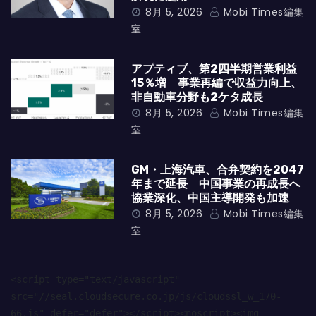
8月 5, 2026
Mobi Times編集
室
アプティブ、第2四半期営業利益
15％増 事業再編で収益力向上、
非自動車分野も2ケタ成長
8月 5, 2026
Mobi Times編集
室
GM・上海汽車、合弁契約を2047
年まで延長 中国事業の再成長へ
協業深化、中国主導開発も加速
8月 5, 2026
Mobi Times編集
室
<script type="text/javascript" 
src="//seal.cloudsecure.co.jp/js/cloudssl_w_170-
66.js" defer="defer"></script><noscript><img 