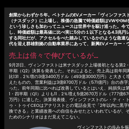
創業からわずか５年。ベトナムのEVメーカー「ヴィンファス
（ナスダック）に上場し、株価の急騰で時価総額はVWやGMを
という珍しさも加わってニュースは世界中を駆け巡った。今で
し、時価総額は最高値に比べ実に5分の１以下となる
4.3兆
する同社だが、アクセルをべた踏みしているかのような急速な
代を迎え群雄割拠の自動車業界にあって、新興EVメーカー・
売上は倍々で伸びているが…
9月21日、ヴィンファストは米ナスダック上場後初となる第2
半期（Q2）決算を発表した。それによると、売上高は前年同
比131．2％増の3億3400万ドル（493億3000万円）と大きく
えたものの、営業利益は3億8700万ドル（571億円）台の赤字
った。前年同期に比べれば改善しているとはいえ、純損失は
1・四半期（Q1）よりも11．2％増え5億2670万ドル（777億67
万円）に達した。決算発表後、ヴィンファストのレ・ティ・
ゥ・トゥイCEOはアナリストとの電話会見で「2年以内に黒字
換できる」と業績改善への自信をみせたといわれているが、
ためのシナリオはまだ見えてこない。
ヴィンファストの歩みを振