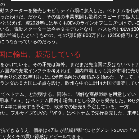
その
動スクーターを発売しモビリティ市場に参入した。ベトナムを代
ったわけだ。だから、その後の事業展開も驚異のスピードで拡大し
たかと思えば、翌2021年には早くもBEVのラインオフにこぎつけ
いる。電動スクーターは今や９モデルとなり、バスを含むBEVは20
期比半減したというものの、その額15億1800万ドル（2250億
につながっているのだろう。
カ国に輸出、販売している
をかけている。その矛先は海外。まだまだ先進国に及ばないベトナ
ム国内の充電インフラを考えれば、国内市場よりも海外市場に売
１年余りの2022年11月には北米市場向けの船積みを始めた。そし
ランダの５カ国に拠点を設け、欧州を中心に計14カ国で販売して
してベトナム」と説明する。同時に、明解な商品戦略を用意してい
用車「V５」はベトナム国内市場向けとし今夏から発売した。Bセ
024年に発売する予定で、欧米での販売を予定している。一方、
めた。フルサイズSUVの「VF９」はベトナムで先行発売した。来年
できるうえ、価格は471㎞が航続距離でDセグメントSUVの「VF
かなり安くその買い得感はアピールできる。