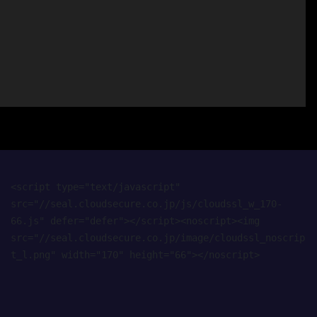
<script type="text/javascript" 
src="//seal.cloudsecure.co.jp/js/cloudssl_w_170-
66.js" defer="defer"></script><noscript><img 
src="//seal.cloudsecure.co.jp/image/cloudssl_noscrip
t_l.png" width="170" height="66"></noscript>