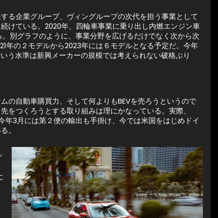
表する企業グループ、ヴィングループの次代を担う事業として
続けている。2020年、四輪車事業に乗り出し内燃エンジン車
ている。別グラフのように、事業分野を広げるだけでなく次から次
21年の２モデルから2023年には６モデルとなる予定だ。今年
円）という水準は新興メーカーの規模では考えられない破格ぶり
ムの自動車購買力、そして何よりもBEVを売ろうというので
り先をつくろうとする取り組みは理にかなっている。実際、
て、今年3月には第２便の輸出も手掛け、今では米国をはじめドイ
いる。
グ
に