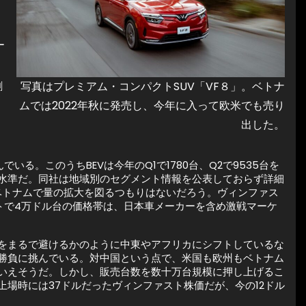
ー
創
写真はプレミアム・コンパクトSUV「VF８」。ベトナ
ムでは2022年秋に発売し、今年に入って欧米でも売り
出した。
る。このうちBEVは今年のQ1で1780台、Q2で9535台を
水準だ。同社は地域別のセグメント情報を公表しておらず詳細
のベトナムで量の拡大を図るつもりはないだろう。ヴィンファス
トで4万ドル台の価格帯は、日本車メーカーを含め激戦マーケ
をまるで避けるかのように中東やアフリカにシフトしているな
勝負に挑んでいる。対中国という点で、米国も欧州もベトナム
いえそうだ。しかし、販売台数を数十万台規模に押し上げるこ
場時には37ドルだったヴィンファスト株価だが、今の12ドル