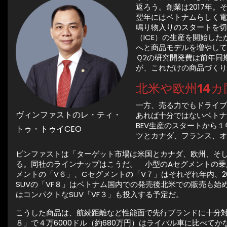
返ろう。創業は2017年。
翌年にはベトナムらしく電
鳴り物入りのスタートを切
（ICE）の生産を開始し
へと商品モデルを増やして
Ｑ2の研究開発費は前年同
が、これだけの商品づくり
北米や欧州14
一方、売る力でもドライブ
ヴィンファストのレ・ティ・
あれば十分ではないベトナ
BEV生産のスタートから
トゥ・トゥイCEO
ツとカナダ、フランス、オ
ビンファストは「ターゲット市場は米国とカナダ、欧州、そ
る。同社のラインナップはこうだ。 小型のAセグメントの乗
メントの「V６」、Cセグメントの「V７」はそれぞれ年内、2
SUVの「VF８」はベトナム国内での発売後北米での販売も始
はコンパクトなSUV「VF３」も投入する予定だ。
こうした商品は、航続距離など性能面で先行ブランドに十分対抗
８」で４万6000ドル（約680万円）はライバル車に比べて