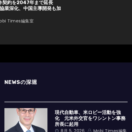
弁契約を2047年まで延長
協業深化、中国主導開発も加
obi Times編集室
NEWSの深堀
現代自動車、米ロビー活動を強
化 元米外交官をワシントン事務
所長に起用
8月 5, 2026
Mobi Times編集