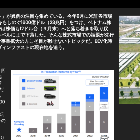
ト」が異例の注目を集めている。今年8月に米証券市場
もしのぐ1600億ドル（23兆円）をつけ、ベトナム株
は株価も12ドル台（９月末）へと落ち着きを取り戻
円レベルにまで
下落した。そんな株式市場での話題が先行
事業拡大の方こそ目が離せないトピックだ。BEV化時
ヴィンファストの現在地を追う。
・四
期
増
だ
第
00
ト
転
その
り