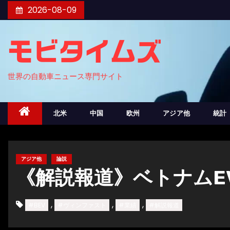
コ
2026-08-09
ン
テ
モビタイムズ
ン
ツ
世界の自動車ニュース専門サイト
へ
ス
キ
北米
中国
欧州
アジア他
統計
ッ
プ
アジア他
論説
《解説報道》ベトナムE
,
,
,
#BEV
#ヴィンファスト
#業績
#解説報道