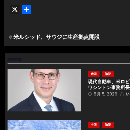
X
共
有
米ルシッド、サウジに生産拠点開設
投
稿
ナ
関連投稿
ビ
米国
論説
現代自動車、米ロビ
ゲ
ワシントン事務所長
8月 5, 2026
M
ー
シ
ョ
中国
論説