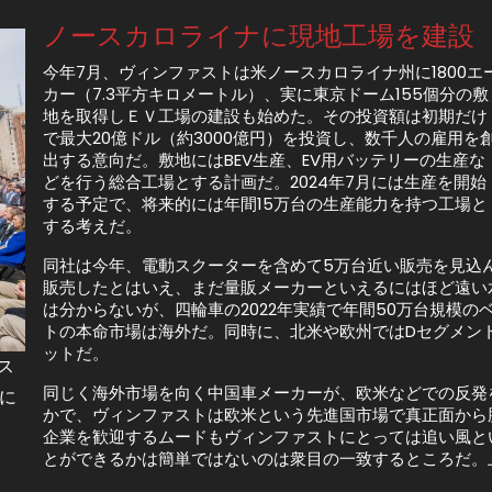
ノースカロライナに現地工場を建設
今年7月、ヴィンファストは米ノースカロライナ州に1800エ
カー（7.3平方キロメートル）、実に東京ドーム155個分の敷
地を取得しＥＶ工場の建設も始めた。その投資額は初期だけ
で最大20億ドル（約3000億円）を投資し、数千人の雇用を
出する意向だ。敷地にはBEV生産、EV用バッテリーの生産な
どを行う総合工場とする計画だ。2024年7月には生産を開始
する予定で、将来的には年間15万台の生産能力を持つ工場と
する考えだ。
同社は今年、電動スクーターを含めて5万台近い販売を見込んでい
販売したとはいえ、まだ量販メーカーといえるにはほど遠い
は分からないが、四輪車の2022年実績で年間50万台規模
トの本命市場は海外だ。同時に、北米や欧州ではDセグメン
ットだ。
ス
同じく海外市場を向く中国車メーカーが、欧米などでの反発
に
かで、ヴィンファストは欧米という先進国市場で真正面から
企業を歓迎するムードもヴィンファストにとっては追い風と
とができるかは簡単ではないのは衆目の一致するところだ。上