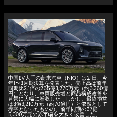
中国EV大手の蔚来汽車（NIO）は21日、今
年1〜3月期決算を発表した。売上高は前年
同期比2.1倍の255億3,270万元（約5,360億
円）となり、車両販売増と商品構成改善を
背景に大幅に増収した。しかし、最終損益
は3億3,210万元（約70億円）と依然として
赤字となったものの、前年同期の67億
5,000万元の赤字幅を大きく改善した。