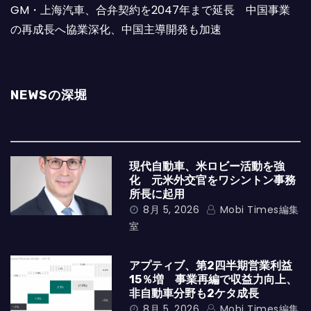
GM・上海汽車、合弁契約を2047年まで延長 中国事業
の再成長へ協業深化、中国主導開発も加速
NEWSの深堀
現代自動車、米ロビー活動を強
化 元米外交官をワシントン事務
所長に起用
8月 5, 2026
Mobi Times編集
室
アプティブ、第2四半期営業利益
15％増 事業再編で収益力向上、
非自動車分野も2ケタ成長
8月 5, 2026
Mobi Times編集