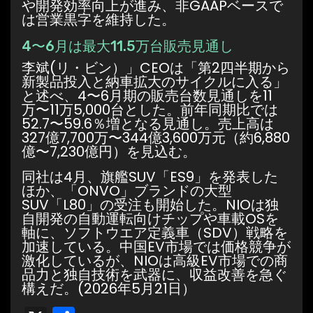
や開発効率向上が進み、非GAAPベースで
は営業黒字を維持した。
4〜6月は最大11.5万台販売見通し
李斌(リ・ビン）」CEOは「第2四半期から
新製品投入と納車拡大のサイクルに入る」
と述べ、4〜6月期の販売台数見通しを11
万〜11万5,000台とした。前年同期比では
52.7〜59.6％増となる見通し。売上高は
327億7,700万〜344億3,600万元（約6,880
億〜7,230億円）を見込む。
同社は4月、旗艦SUV「ES9」を発表した
ほか、「ONVO」ブランドの大型
SUV「L80」の受注も開始した。NIOは独
自開発の自動運転向けチップや車載OSを
軸に、ソフトウエア定義車（SDV）戦略を
加速している。中国EV市場では価格競争が
激化しているが、NIOは高級EV市場での商
品力と独自技術を武器に、収益改善を急ぐ
構えだ。(2026年5月21日）