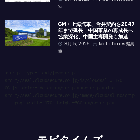
室
GM・上海汽車、合弁契約を2047
年まで延長 中国事業の再成長へ
協業深化、中国主導開発も加速
8月 5, 2026
Mobi Times編集
室
<script type="text/javascript" 
src="//seal.cloudsecure.co.jp/js/cloudssl_w_170-
66.js" defer="defer"></script><noscript><img 
src="//seal.cloudsecure.co.jp/image/cloudssl_noscrip
t_l.png" width="170" height="66"></noscript>