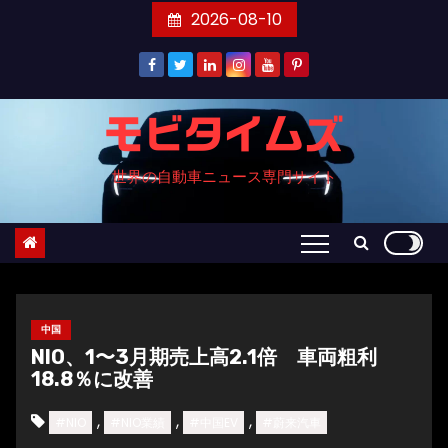
コ
2026-08-10
ン
テ
ン
ツ
モビタイムズ
へ
世界の自動車ニュース専門サイト
ス
キ
ッ
プ
中国
NIO、1〜3月期売上高2.1倍 車両粗利
18.8％に改善
,
,
,
#NIO
#NIO業績
#中国EV
#蔚来汽車