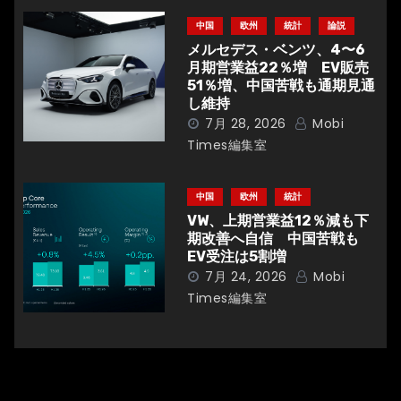
中国
欧州
統計
論説
メルセデス・ベンツ、4〜6
月期営業益22％増 EV販売
51％増、中国苦戦も通期見通
し維持
7月 28, 2026
Mobi
Times編集室
中国
欧州
統計
VW、上期営業益12％減も下
期改善へ自信 中国苦戦も
EV受注は5割増
7月 24, 2026
Mobi
Times編集室