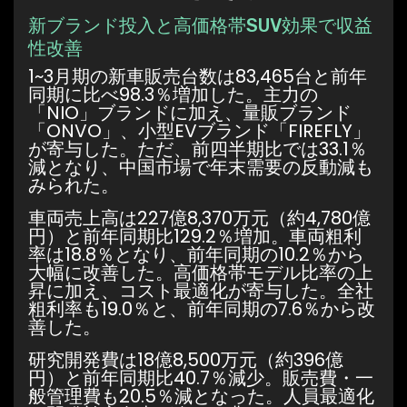
新ブランド投入と高価格帯SUV効果で収益
性改善
1~3月期の新車販売台数は83,465台と前年
同期に比べ98.3％増加した。主力の
「NIO」ブランドに加え、量販ブランド
「ONVO」、小型EVブランド「FIREFLY」
が寄与した。ただ、前四半期比では33.1％
減となり、中国市場で年末需要の反動減も
みられた。
車両売上高は227億8,370万元（約4,780億
円）と前年同期比129.2％増加。車両粗利
率は18.8％となり、前年同期の10.2％から
大幅に改善した。高価格帯モデル比率の上
昇に加え、コスト最適化が寄与した。全社
粗利率も19.0％と、前年同期の7.6％から改
善した。
研究開発費は18億8,500万元（約396億
円）と前年同期比40.7％減少。販売費・一
般管理費も20.5％減となった。人員最適化