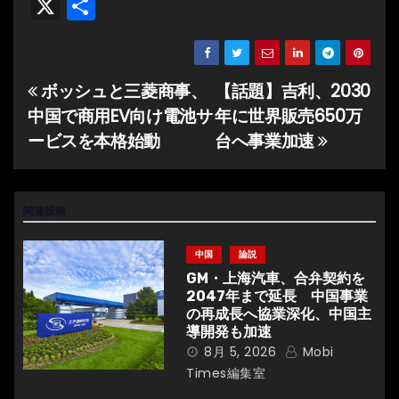
X
共
有
ボッシュと三菱商事、
【話題】吉利、2030
投
中国で商用EV向け電池サ
年に世界販売650万
稿
ービスを本格始動
台へ事業加速
ナ
ビ
関連投稿
ゲ
中国
論説
ー
GM・上海汽車、合弁契約を
2047年まで延長 中国事業
シ
の再成長へ協業深化、中国主
導開発も加速
ョ
8月 5, 2026
Mobi
Times編集室
ン