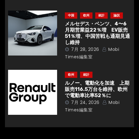
ン
中国
欧州
統計
論説
メルセデス・ベンツ、4〜6
月期営業益22％増 EV販売
51％増、中国苦戦も通期見通
し維持
7月 28, 2026
Mobi
Times編集室
欧州
統計
ルノー、電動化を加速 上期
販売116.5万台を維持、欧州
で電動車比率52％に
7月 24, 2026
Mobi
Times編集室