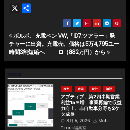
X
共
有
ボルボ、充電ベン
VW,「ID7.ツアラー」発
投
チャーに出資。充電
売。価格は5万4,795ユー
稿
時間3割短縮へ
ロ（882万円）から
ナ
ビ
関連投稿
ゲ
欧州
米国
統計
論説
ー
アプティブ、第2四半期営業
利益15％増 事業再編で収益
シ
力向上、非自動車分野も2ケ
タ成長
ョ
8月 5, 2026
Mobi
Times編集室