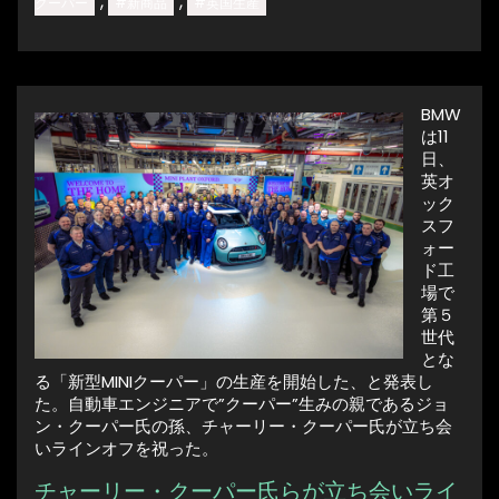
,
,
クーパー
#新商品
#英国生産
BMW
は11
日、
英オ
ック
スフ
ォー
ド工
場で
第５
世代
とな
る「新型MINIクーパー」の生産を開始した、と発表し
た。自動車エンジニアで”クーパー”生みの親であるジョ
ン・クーパー氏の孫、チャーリー・クーパー氏が立ち会
いラインオフを祝った。
チャーリー・クーパー氏らが立ち会いライ