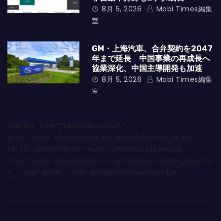
8月 5, 2026
Mobi Times編集
室
GM・上海汽車、合弁契約を2047
年まで延長 中国事業の再成長へ
協業深化、中国主導開発も加速
8月 5, 2026
Mobi Times編集
室
<script type="text/javascript" 
src="//seal.cloudsecure.co.jp/js/cloudssl_w_170-
66.js" defer="defer"></script><noscript><img 
src="//seal.cloudsecure.co.jp/image/cloudssl_noscrip
t_l.png" width="170" height="66"></noscript>