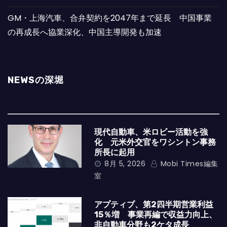
GM・上海汽車、合弁契約を2047年まで延長 中国事業
の再成長へ協業深化、中国主導開発も加速
NEWSの深堀
現代自動車、米ロビー活動を強
化 元米外交官をワシントン事務
所長に起用
8月 5, 2026
Mobi Times編集
室
アプティブ、第2四半期営業利益
15％増 事業再編で収益力向上、
非自動車分野も2ケタ成長