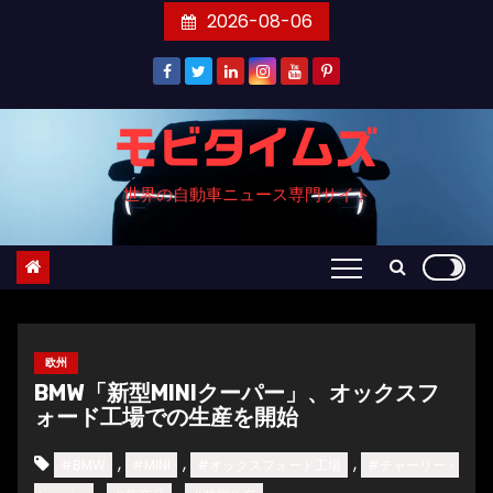
コ
2026-08-06
ン
テ
ン
ツ
モビタイムズ
へ
世界の自動車ニュース専門サイト
ス
キ
ッ
プ
欧州
BMW「新型MINIクーパー」、オックスフ
ォード工場での生産を開始
,
,
,
#BMW
#MINI
#オックスフォード工場
#チャーリー・