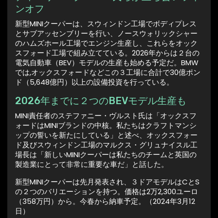
ンオフ
新型MINIクーパーは、スウィンドン工場でボディプレス
とサブアッセンブリーを行い、ノースウォリックシャー
のハムズホール工場でエンジン生産し、これらをオック
スフォード工場で組み立てている。2026年からは２台の
電気自動車（BEV）モデルの生産も始める予定だ。BMW
では,オックスフォードなどこの３工場に合計で30億ポン
ド（5,648億円）以上の設備投資を行っている。
2026年までに２つのBEVモデル生産も
MINI責任者のステファニー・ヴルスト氏は「オックスフ
ォードはMINIブランドの中核。私たちはクラフトマンシ
ップの誓いを新たにしている」と述べ、オックスフォー
ド及びスウィンドン工場のマルクス・グリュナイスル工
場長は「新しいMINIクーパーは私たちのチームと英国の
製造業にとって非常に重要な車だ」と話した。
新型MINIクーパーは先月発表され、３ドアモデルはCとS
の２つのバリエーションを持つ。価格は2万2,300ユーロ
（358万円）から。今春から納車予定。（2024年3月12
日）