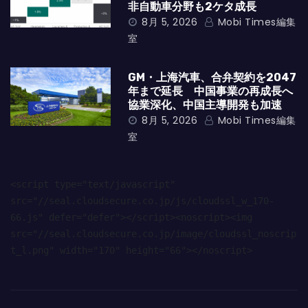
非自動車分野も2ケタ成長
8月 5, 2026
Mobi Times編集
室
GM・上海汽車、合弁契約を2047
年まで延長 中国事業の再成長へ
協業深化、中国主導開発も加速
8月 5, 2026
Mobi Times編集
室
<script type="text/javascript" 
src="//seal.cloudsecure.co.jp/js/cloudssl_w_170-
66.js" defer="defer"></script><noscript><img 
src="//seal.cloudsecure.co.jp/image/cloudssl_noscrip
t_l.png" width="170" height="66"></noscript>