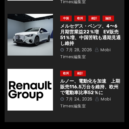
Times編集室
中国
欧州
統計
論説
メルセデス・ベンツ、4〜6
月期営業益22％増 EV販売
51％増、中国苦戦も通期見通
し維持
7月 28, 2026
Mobi
Times編集室
欧州
統計
ルノー、電動化を加速 上期
販売116.5万台を維持、欧州
で電動車比率52％に
7月 24, 2026
Mobi
Times編集室