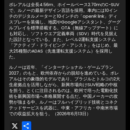
ボレアルは全長4.56m、ホイールベース2.70mのC-SUV
で、ルノーの最新デザイン言語を採用。車内には10イン
チのデジタルメーターと10インチの「openR link」ディ
スプレーを装備し、地図やGoogleアシスタント、グーグ
ルプレイを標準搭載する。OTA（無線アップデート）に
も対応し、ソフトウエア定義車両（SDV）時代を見据え
た設計となっている。また、レベル2運転支援システム
「アクティブ・ドライビング・アシスト」をはじめ、最
大25種類のADAS（先進運転支援システム）を採用し
た。
ルノーは近年、「インターナショナル・ゲームプラン
2027」のもと、欧州依存からの脱却を進めている。ボレ
アルはその象徴的モデルであり、ブラジルとトルコの2大
生産拠点を活用しながら、新興市場向けSUV戦略の中核
を担う。とくに注目されるのは、欧州で培った電動化技
術を新興国市場へ本格展開する点だ。中国メーカーの攻
勢が強まる中、ルノーはフルハイブリッド技術とコネク
テッドサービスを武器に、中東・アフリカ・中南米市場
での収益拡大を狙う。（2026年6月13日）
X
共