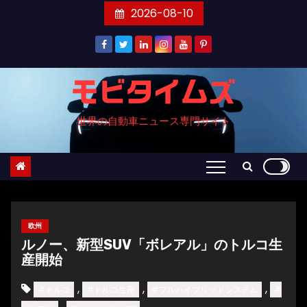
コ
2026-08-10
ン
テ
ン
ツ
モビタイムズ
へ
世界の自動車ニュース専門サイト
ス
キ
ッ
プ
欧州
ルノー、新型SUV「ボレアル」のトルコ生
産開始
,
,
,
#トルコ
#トルコ生産
#フルハイブリッドシステム
#