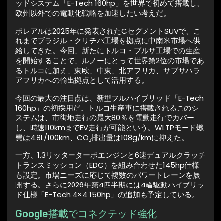
ッドシステム「E-Tech 160hp」を世界で初めて搭載し、
欧州以外での電動化戦略を加速したい考えだ。
ボレアルは2025年に発表されたCセグメントSUVで、こ
れまでブラジル・クリチバ工場を拠点に中南米市場へ供
給してきた。今回、新たにトルコ・ブルサ工場での生産
を開始することで、ルノーにとって世界第2位の市場であ
るトルコに加え、東欧、中東、北アフリカ、サブサハラ
アフリカへの輸出拠点として活用する。
今回の最大の注目点は、新型フルハイブリッド「E-Tech
160hp」の初採用だ。トルコ生産車に搭載されるこのシ
ステムは、市街地走行の最大80％を電動走行でカバー
し、時速110kmまでEV走行が可能という。WLTPモード燃
費は4.8L/100km、CO₂排出量は108g/kmに抑えた。
一方、1.3リッターターボエンジンと6速デュアルクラッチ
トランスミッション（EDC）を組み合わせた145hp仕様
も設定。市場ニーズに応じて複数のパワートレーンを展
開する。さらに2026年第4四半期には4輪駆動ハイブリッ
ド仕様「E-Tech 4×4 150hp」の追加も予定している。
Google搭載でコネクテッド強化