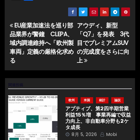
有
EU産業加速法を巡り部
アウディ、新型
投
品業界が警鐘 CLEPA、
「Q7」を発表 3代
稿
域内調達維持へ「欧州製
目でプレミアムSUV
ナ
車両」定義の厳格化求め
の完成度をさらに向
る
上
ビ
ゲ
関連投稿
ー
シ
欧州
米国
統計
論説
アプティブ、第2四半期営業
ョ
利益15％増 事業再編で収益
力向上、非自動車分野も2ケ
ン
タ成長
8月 5, 2026
Mobi