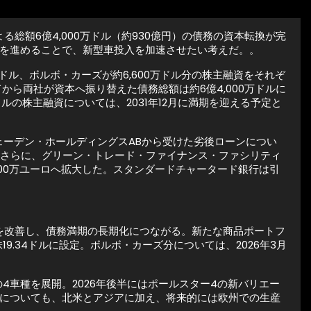
る総額6億4,000万ドル（約930億円）の債務の資本転換が完
を進めることで、新型車投入を加速させたい考えだ。。
ドル、ボルボ・カーズが約6,600万ドル分の株主融資をそれぞ
から両社が資本へ振り替えた債務総額は約6億4,000万ドルに
ルの株主融資については、2031年12月に満期を迎える予定と
ウェーデン・ホールディングスABから受けた劣後ローンについ
た。さらに、グリーン・トレード・ファイナンス・ファシリティ
000万ユーロへ拡大した。スタンダードチャータード銀行は引
を改善し、債務満期の長期化につながる。新たな商品ポートフ
.34ドルに設定。ボルボ・カーズ分については、2026年3月
4車種を展開。2026年後半にはポールスター4の新バリエー
拠点についても、北米とアジアに加え、将来的には欧州での生産