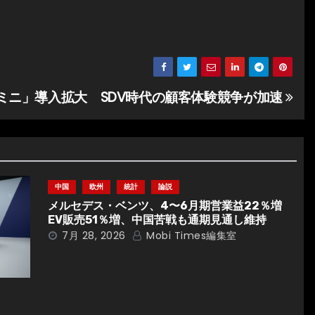
ェミニ」導入拡大 SDV時代の顧客体験競争が加速
中国
欧州
統計
論説
メルセデス・ベンツ、4〜6月期営業益22％増
EV販売51％増、中国苦戦も通期見通し維持
7月 28, 2026
Mobi Times編集室