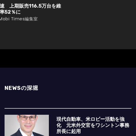
 上期販売116.5万台を維
率52％に
Mobi Times編集室
NEWSの深堀
現代自動車、米ロビー活動を強
化 元米外交官をワシントン事務
所長に起用