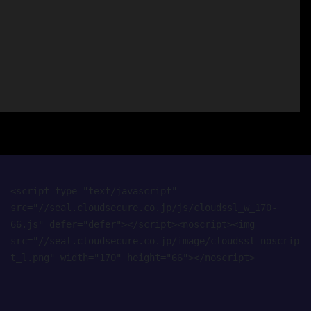
<script type="text/javascript" 
src="//seal.cloudsecure.co.jp/js/cloudssl_w_170-
66.js" defer="defer"></script><noscript><img 
src="//seal.cloudsecure.co.jp/image/cloudssl_noscrip
t_l.png" width="170" height="66"></noscript>