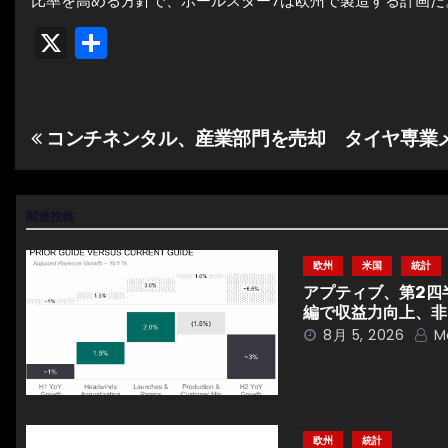
比率を高める方針で、ポールスター7は欧州で製造する計画だ。（
X
共
有
コンチネンタル、産業部門を売却 タイヤ専業
投
稿
ナ
関連投稿
ビ
欧州
米国
統計
アプティブ、第2四
ゲ
編で収益力向上、非
8月 5, 2026
M
ー
シ
ョ
欧州
統計