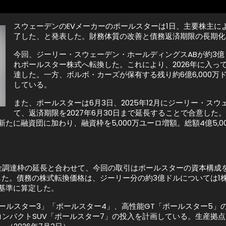
スウェーデンのEVメーカーのポールスターは1日、主要株主によ
了した、と発表した。財務体質の改善と債務返済期限の長期化
今回、ジーリー・スウェーデン・ホールディングスABが約3億
れポールスター株式へ転換した。これにより、2026年に入って
達した。一方、ボルボ・カーズが保有する残り約6億6,000万ド
している。
また、ポールスターは6月3日、2025年12月にジーリー・ス
て、返済期限を2027年6月30日まで延長することで合意し
新たに融資団に加わり、融資枠を5,000万ユーロ増額。総額4億5,
金調達枠の延長と合わせて、今回の取引はポールスターの資本構成
。債務の株式転換価格は、ジーリー分の約3億ドルについては1株19
を基準に算定した。
ポールスター3」「ポールスター4」、高性能GT「ポールスター5」の
にはコンパクトSUV「ポールスター7」の投入を計画している。生産