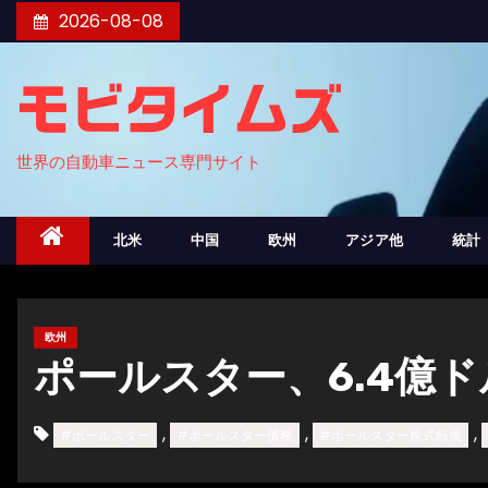
コ
2026-08-08
ン
テ
モビタイムズ
ン
ツ
世界の自動車ニュース専門サイト
へ
ス
キ
北米
中国
欧州
アジア他
統計
ッ
プ
欧州
ポールスター、6.4億
,
,
,
#ポールスター
#ポールスター債務
#ポールスター株式転換