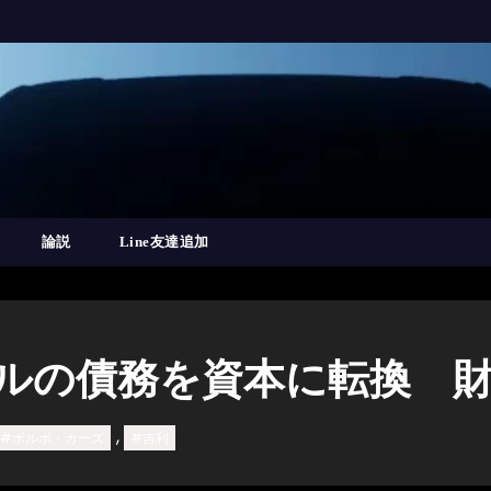
論説
Line友達追加
ドルの債務を資本に転換 
,
#ボルボ・カーズ
#吉利