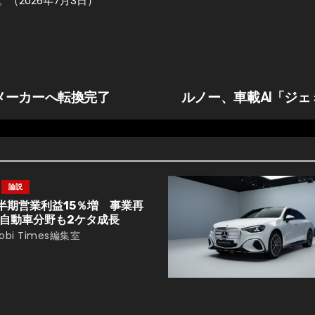
2026年7月3日）
メーカーへ転換完了
ルノー、車載AI「ジ
論説
半期営業利益15％増 事業再
自動車分野も2ケタ成長
obi Times編集室