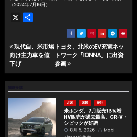
（2024年7月16日）
X
共
有
現代自、米市場
トヨタ、北米のEV充電ネッ
投
向け主力車を値
トワーク「IONNA」に出資
稿
下げ
参画
ナ
ビ
関連投稿
ゲ
北米
米国
統計
ー
米ホンダ、7月販売13％増
HV販売が過去最高、CR-V・
シ
シビックが好調
8月 5, 2026
Mobi
ョ