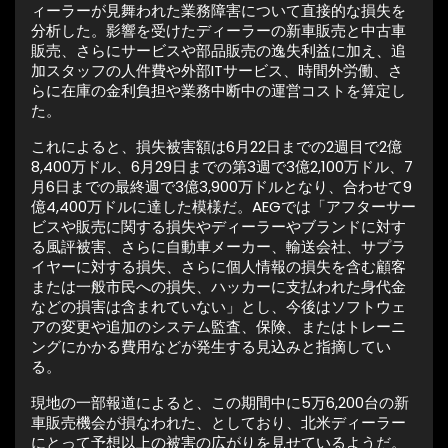
ィーラーが見舞われた業務障害について直接的な損失を
分析した。影響を受けたディーラーの新車販売と中古車
販売、さらにサービスや部品販売の逸失利益に加え、追
加スタッフの人件費や外部ITサービス、時間外労働、さ
らに在庫の金利負担や業務中断中の運営コストを算定し
た。
これによると、損失被害額は6月22日までの2週目で2億
8,400万ドル、6月29日までの第3週で3億2,100万ドル、7
月6日までの最終週で3億3,900万ドルとなり、合わせて9
億4,400万ドルに達した模様だ。AEGでは「アフターサー
ビスや販売に関する損失やディーラーやブランドに対す
る風評被害、さらに自動車メーカー、輸送会社、サプラ
イヤーに対する損失、さらに個人情報の損失を含む顧客
または一般市民への損失、ハッカーに支払われた身代金
などの損害は含まれていない」とし、今後はソフトウェ
アの変更や追加のシステム監査、保険、またはトレーニ
ングにかかる費用などが発生する見込みと指摘してい
る。
現地の一部報道によると、この期間中に5万6,200台の新
車販売機会が損なわれた、としており、北米ディーラー
にとって予想以上の被害の広がりを見せているようだ。