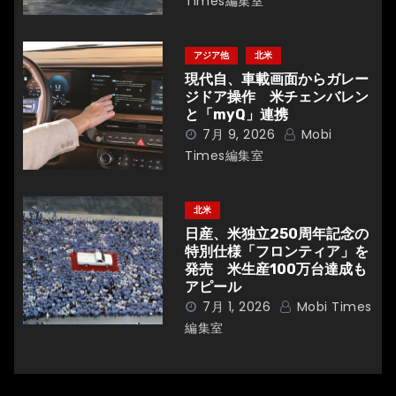
Times編集室
ン
アジア他
北米
現代自、車載画面からガレー
ジドア操作 米チェンバレン
と「myQ」連携
7月 9, 2026
Mobi
Times編集室
北米
日産、米独立250周年記念の
特別仕様「フロンティア」を
発売 米生産100万台達成も
アピール
7月 1, 2026
Mobi Times
編集室