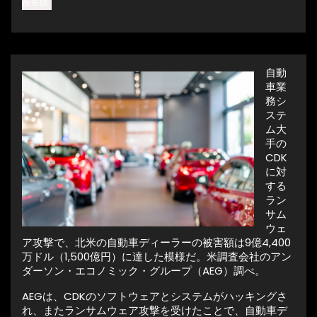
被害額
自動
車業
務シ
ステ
ム大
手の
CDK
に対
する
ラン
サム
ウェ
ア攻撃で、北米の自動車ディーラーの被害額は9億4,400
万ドル（1,500億円）に達した模様だ。米調査会社のアン
ダーソン・エコノミック・グループ（AEG）調べ。
AEGは、CDKのソフトウェアとシステムがハッキングさ
れ、またランサムウェア攻撃を受けたことで、自動車デ