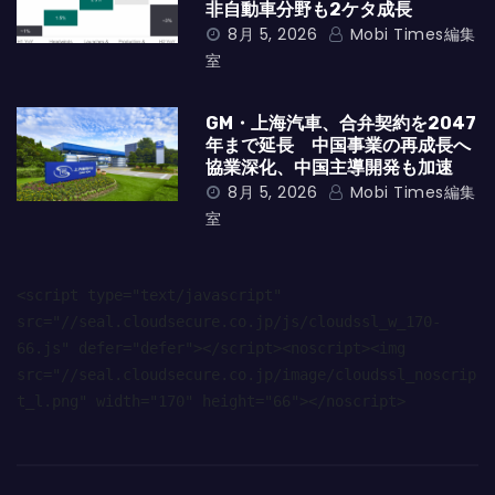
非自動車分野も2ケタ成長
8月 5, 2026
Mobi Times編集
室
GM・上海汽車、合弁契約を2047
年まで延長 中国事業の再成長へ
協業深化、中国主導開発も加速
8月 5, 2026
Mobi Times編集
室
<script type="text/javascript" 
src="//seal.cloudsecure.co.jp/js/cloudssl_w_170-
66.js" defer="defer"></script><noscript><img 
src="//seal.cloudsecure.co.jp/image/cloudssl_noscrip
t_l.png" width="170" height="66"></noscript>