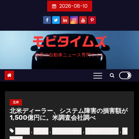
コ
2026-08-10
ン
テ
ン
ツ
モビタイムズ
へ
世界の自動車ニュース専門サイト
ス
キ
ッ
プ
北米
北米ディーラー、システム障害の損害額が
1,500億円に。米調査会社調べ
,
,
,
,
#AEG
#CDK
#ランサム攻撃
#北米ディーラー
#