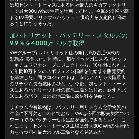
は加セント・トーマスにある同社最大のギガファクトリ
ーで最大90GWhの生産を計画しており、今回の提携で高
まるEV需要にリチウムバッテリー供給力を安定的に高め
ることになりそうだ。
加パトリオット・バッテリー・メタルズの
9.9％を4800万ドルで取得
VWグループはパトリオット社の発行済み普通株式の
9.9%を取得した。同時に、加ケベック州にある同社シャ
ーキチュワアナン・プロジェクトから、10年間にわたっ
て年間10万トンのスポジュメン精鉱を供給する販売契約
を締結した。同プロジェクトは、南北アメリカ大陸最大
のリチウム長石鉱床のひとつ。今後、加セント・トーマ
スにあるパトリオット社の電池工場をはじめ、欧州と北
米にあるパワーコの電池工場に原材料を供給する。
リチウム含有鉱物は、バッテリー用リチウム化学物質の
生産に不可欠といわれており、VWは今回の販売契約でパ
ワーコでのバッテリーセル生産を強化できるという。こ
れにより、セント・トーマス工場は最大90GWhの生産能
力を持つ同社最大のセル工場となる見込みだ。