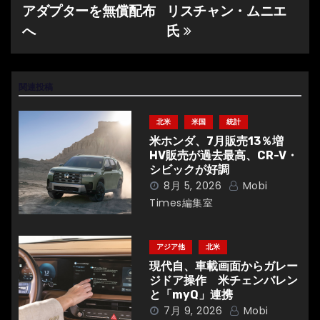
稿
アダプターを無償配布
リスチャン・ムニエ
ナ
へ
氏
ビ
ゲ
関連投稿
ー
北米
米国
統計
シ
米ホンダ、7月販売13％増
HV販売が過去最高、CR-V・
ョ
シビックが好調
8月 5, 2026
Mobi
ン
Times編集室
アジア他
北米
現代自、車載画面からガレー
ジドア操作 米チェンバレン
と「myQ」連携
7月 9, 2026
Mobi