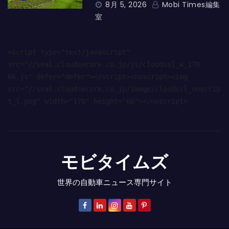
8月 5, 2026
Mobi Times編集
室
<script type="text/javascript" 
src="//seal.cloudsecure.co.jp/js/cloudssl_w_170-
66.js" defer="defer"></script><noscript><img 
src="//seal.cloudsecure.co.jp/image/cloudssl_noscrip
t_l.png" width="170" height="66"></noscript>
モビタイムズ
世界の自動車ニュース専門サイト