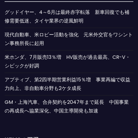
グッドイヤー、4～6月は最終赤字転落 新車回復でも補
修需要低迷、タイヤ業界の逆風鮮明
現代自動車、米ロビー活動を強化 元米外交官をワシント
ン事務所長に起用
米ホンダ、7月販売13％増 HV販売が過去最高、CR-V・
シビックが好調
アプティブ、第2四半期営業利益15％増 事業再編で収益
力向上、非自動車分野も2ケタ成長
GM・上海汽車、合弁契約を2047年まで延長 中国事業
の再成長へ協業深化、中国主導開発も加速