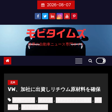
コ
2026-08-07
ン
テ
ン
ツ
モビタイムズ
へ
世界の自動車ニュース専門サイト
ス
キ
ッ
プ
北米
VW、加社に出資しリチウム原材料を確保
,
,
,
#VWグループ
#カナダ
#サプライチェーン投資
#パ
,
ワーコ
#リチウム原材料