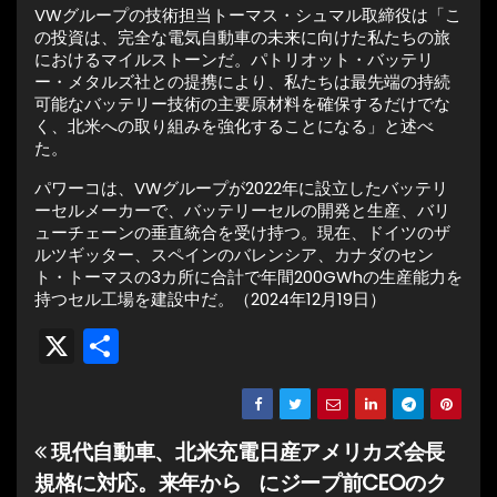
VWグループの技術担当トーマス・シュマル取締役は「こ
の投資は、完全な電気自動車の未来に向けた私たちの旅
におけるマイルストーンだ。パトリオット・バッテリ
ー・メタルズ社との提携により、私たちは最先端の持続
可能なバッテリー技術の主要原材料を確保するだけでな
く、北米への取り組みを強化することになる」と述べ
た。
パワーコは、VWグループが2022年に設立したバッテリ
ーセルメーカーで、バッテリーセルの開発と生産、バリ
ューチェーンの垂直統合を受け持つ。現在、ドイツのザ
ルツギッター、スペインのバレンシア、カナダのセン
ト・トーマスの3カ所に合計で年間200GWhの生産能力を
持つセル工場を建設中だ。（2024年12月19日）
X
共
有
現代自動車、北米充電
日産アメリカズ会長
投
規格に対応。来年から
にジープ前CEOのク