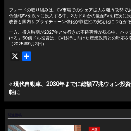
フォードの取り組みは、EV市場でのシェア拡大を狙う攻勢で
低価格EVを次々に投入する中、3万ドル台の量産EVを確実
改善と国内サプライチェーン強化が収益性の安定化につなが
一方、投入時期が2027年と先行きの不確実性が残る中、バ
ける」50億ドル投資は、EV移行に向けた産業政策との呼応
（2025年9月3日）
X
共
有
現代自動車、2030年までに総額77兆ウォン投
投
軸に
稿
ナ
関連投稿
ビ
米国