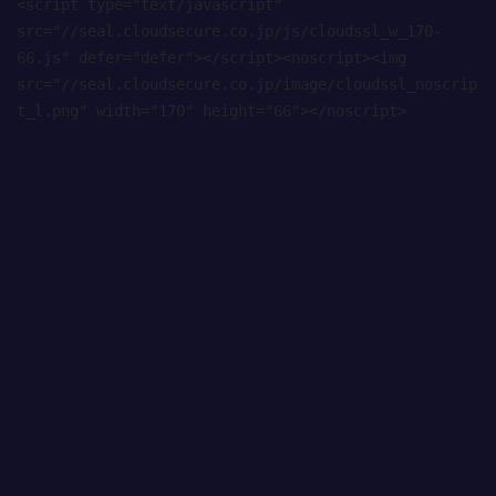
<script type="text/javascript" 
src="//seal.cloudsecure.co.jp/js/cloudssl_w_170-
66.js" defer="defer"></script><noscript><img 
src="//seal.cloudsecure.co.jp/image/cloudssl_noscrip
t_l.png" width="170" height="66"></noscript>