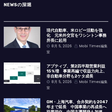
NEWSの深堀
現代自動車、米ロビー活動を強
化 元米外交官をワシントン事務
所長に起用
8月 5, 2026
Mobi Times編集
室
アプティブ、第2四半期営業利益
15％増 事業再編で収益力向上、
非自動車分野も2ケタ成長
8月 5, 2026
Mobi Times編集
室
GM・上海汽車、合弁契約を2047
年まで延長 中国事業の再成長へ
協業深化、中国主導開発も加速