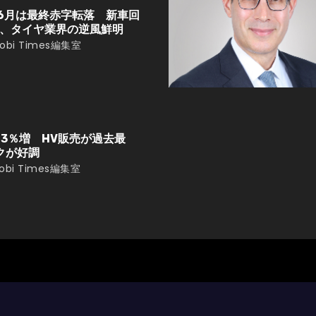
6月は最終赤字転落 新車回
、タイヤ業界の逆風鮮明
obi Times編集室
13％増 HV販売が過去最
クが好調
obi Times編集室