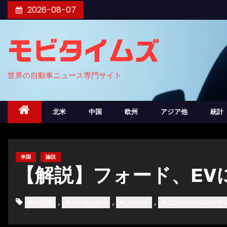
コ
2026-08-07
ン
テ
モビタイムズ
ン
ツ
世界の自動車ニュース専門サイト
へ
ス
キ
北米
中国
欧州
アジア他
統計
ッ
プ
米国
論説
【解説】フォード、EV
,
,
,
#EV投資
#ケンタッキー
#フォード
#ユニバーサルEVプラ