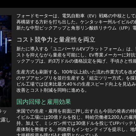
フォードモーターは、電気自動車（EV）戦略の中核として総
再構築する方針を打ち出した。ケンタッキー州ルイビルの
新たな中型ピックアップと角形リン酸鉄リチウム（LFP）電
コスト競争力と量産性を両立
新たに導入する「ユニバーサルEVプラットフォーム」は
ストを抑えながら量産を可能にし、EV専業メーカーに対抗
ックアップは、約3万ドルの価格設定を掲げ、手頃さと性
生産方式も刷新する。100年以上続いた流れ作業方式を改
のサブアセンブリを並行生産する「組立ツリー方式」を採
ビル工場では従来比最大40％の生産スピード向上を見込
改善とコスト削減を同時に進める。
国内回帰と雇用効果
ラッ
米国での生産・雇用を前面に押し出す点も今回の発表の特
イビル工場には20億ドルを投じ、時給労働者2,200人の雇
披露し
持。加えて、ミシガン州では30億ドルを投じてLFPバッテ
産体制を整備する。州政府もインセンティブを提示し、地
大規模投資を呼び込む構図となっている。