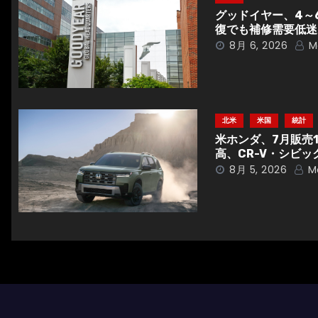
ゲ
グッドイヤー、4～
ー
復でも補修需要低迷
8月 6, 2026
M
シ
ョ
ン
北米
米国
統計
米ホンダ、7月販売
高、CR-V・シビッ
8月 5, 2026
M