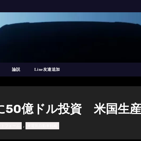
論説
Line友達追加
に50億ドル投資 米国生
,
ットフォーム
#電気自動車戦略