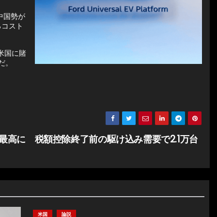
中国勢が
るコスト
米国に賭
だ。
去最高に 税額控除終了前の駆け込み需要で2.1万台
米国
論説