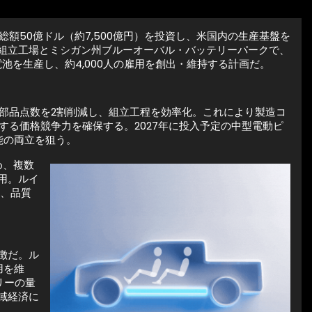
額50億ドル（約7,500億円）を投資し、米国内の生産基盤を
組立工場とミシガン州ブルーオーバル・バッテリーパークで、
池を生産し、約4,000人の雇用を創出・維持する計画だ。
、部品点数を2割削減し、組立工程を効率化。これにより製造コ
する価格競争力を確保する。2027年に投入予定の中型電動ピ
能の両立を狙う。
め、複数
用。ルイ
み、品質
徴だ。ル
用を維
リーの量
域経済に