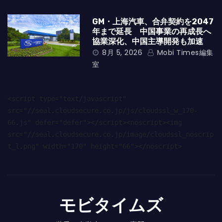
GM・上海汽車、合弁契約を2047
年まで延長 中国事業の再成長へ
協業深化、中国主導開発も加速
8月 5, 2026
Mobi Times編集
室
<script type="text/javascript" 
src="//seal.cloudsecure.co.jp/js/cloudssl_w_170-
66.js" defer="defer"></script><noscript><img 
src="//seal.cloudsecure.co.jp/image/cloudssl_noscrip
t_l.png" width="170" height="66"></noscript>
モビタイムズ