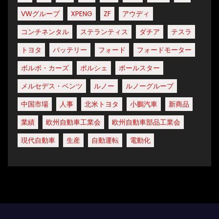
VWグループ
XPENG
ZF
アウディ
コンチネンタル
ステランティス
ダチア
テスラ
トヨタ
バッテリー
フォード
フォードモーター
ボルボ・カーズ
ポルシェ
ポールスター
メルセデス・ベンツ
ルノー
ルノーグループ
中国市場
人事
北米トヨタ
小鵬汽車
新商品
業績
欧州自動車工業会
欧州自動車部品工業会
現代自動車
生産
自動運転
電動化