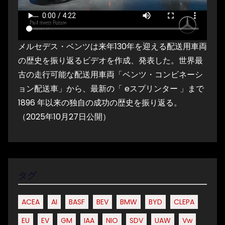
メルセデス・ベンツは来年130年を迎える配送用車両
の歴史を振り返るビデオを作成、発表した。世界最
古の走行可能な配送用車両「ベンツ・コンビネーシ
ョン配送車」から、最新の「 eスプリンター 」まで
1896 年以来の独自の成功の歴史を振り返る。
（2025年10月27日公開）
タグ
ACEA
AI
BASF
BEV
BMW
BYD
CLEPA
EU
EV
GM
IAA
NIO
SDV
UAW
Vw