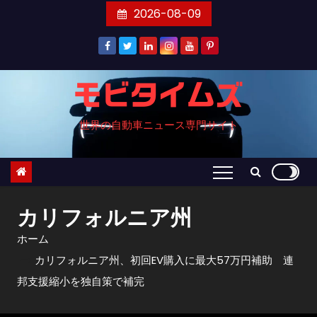
コ
2026-08-09
ン
テ
ン
ツ
モビタイムズ
へ
世界の自動車ニュース専門サイト
ス
キ
ッ
プ
カリフォルニア州
ホーム
カリフォルニア州、初回EV購入に最大57万円補助 連
邦支援縮小を独自策で補完