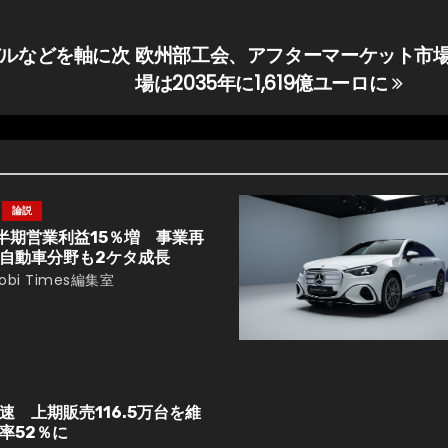
デルなどを軸に次
欧州部工会、アフターマーケット市
場は2035年に1,619億ユーロに
論説
半期営業利益15％増 事業再
自動車分野も2ケタ成長
obi Times編集室
 上期販売116.5万台を維
率52％に