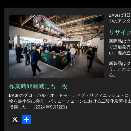
BASFは
中のアフタ
リサイ
新商品はクリ
て追加発売
い、埋め立
新製品はク
う。これに
る。
作業時間削減にも一役
BASFのグローバル・オートモーティブ・リフィニッシュ・
物を最小限に抑え、バリューチェーンにおける二酸化炭素排
指摘した。（2024年9月12日）
X
共
有