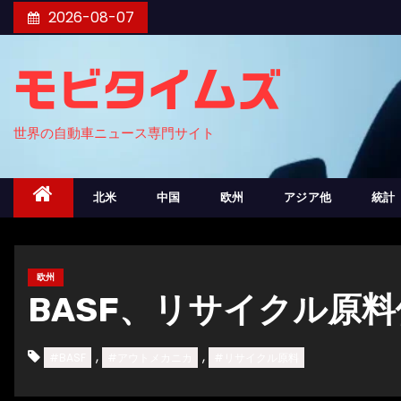
コ
2026-08-07
ン
テ
モビタイムズ
ン
ツ
世界の自動車ニュース専門サイト
へ
ス
キ
北米
中国
欧州
アジア他
統計
ッ
プ
欧州
BASF、リサイクル原
,
,
#BASF
#アウトメカニカ
#リサイクル原料