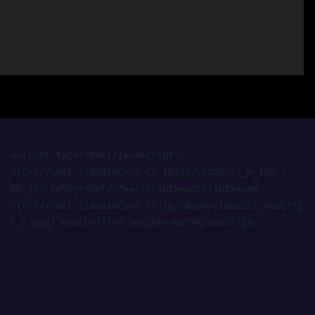
<script type="text/javascript" 
src="//seal.cloudsecure.co.jp/js/cloudssl_w_170-
66.js" defer="defer"></script><noscript><img 
src="//seal.cloudsecure.co.jp/image/cloudssl_noscrip
t_l.png" width="170" height="66"></noscript>