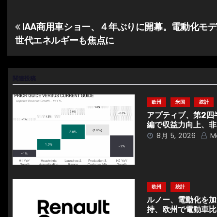
IAA商用車ショー、４年ぶりに開幕。電動化モ
投
世代エネルギーも焦点に
稿
ナ
関連投稿
ビ
ゲ
欧州
米国
統計
アプティブ、第2四
ー
編で収益力向上、非
8月 5, 2026
M
シ
ョ
ン
欧州
統計
ルノー、電動化を加速
持、欧州で電動車比