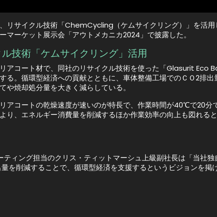
11日、リサイクル技術「ChemCycling（ケムサイクリング）」
ーマーケット展示会「アウトメカニカ2024」で披露した。
クル技術「ケムサイクリング」活用
アコート材で、同社のリサイクル技術を使った「Glasurit Eco B
する。循環型経済への貢献とともに、車体整備工場でのＣＯ2排出
てや焼却処分量を大きく減らしている。
リアコートの乾燥速度が速いのが特長で、作業時間が40℃で20
より、エネルギー消費量を削減するほか作業効率の向上も図れる
コーティング担当のクリス・ティットマーシュ上級副社長は「当社
出量を削減することで、循環型経済を支援するというビジョンを掲