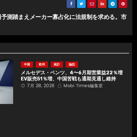
場予測踏まえメーカー寡占化に法規制を求める。市
中国
欧州
統計
論説
メルセデス・ベンツ、4〜6月期営業益22％増
EV販売51％増、中国苦戦も通期見通し維持
7月 28, 2026
Mobi Times編集室