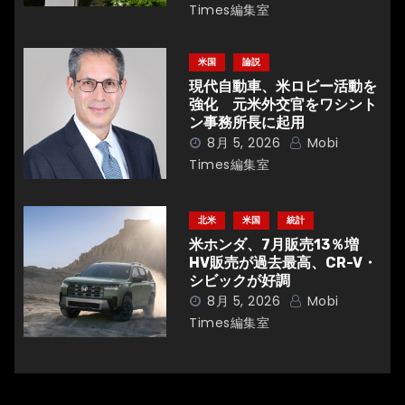
Times編集室
ン
米国
論説
現代自動車、米ロビー活動を
強化 元米外交官をワシント
ン事務所長に起用
8月 5, 2026
Mobi
Times編集室
北米
米国
統計
米ホンダ、7月販売13％増
HV販売が過去最高、CR-V・
シビックが好調
8月 5, 2026
Mobi
Times編集室