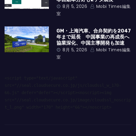
8月 5, 2026
Mobi Times編集
室
GM・上海汽車、合弁契約を2047
年まで延長 中国事業の再成長へ
協業深化、中国主導開発も加速
8月 5, 2026
Mobi Times編集
室
<script type="text/javascript" 
src="//seal.cloudsecure.co.jp/js/cloudssl_w_170-
66.js" defer="defer"></script><noscript><img 
src="//seal.cloudsecure.co.jp/image/cloudssl_noscrip
t_l.png" width="170" height="66"></noscript>