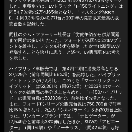
イブリッド車も好調で同25.3％増の13万3,743台をマーク
した。車種別では、EVトラック「F-150ライトニング」は
同54.7％増の2万4,165台となり、「マスタングMach-
E」も同3.3％増の40,771台と2021年の発売以来最高の販
売台数を記録した。
同社のジム・ファーリー社長は「労働争議から供給問題
まで困難の多い1年だった。フォードが米国No.2のEVブラ
ンドを維持し、デジタル技術を駆使した次世代新型EVが
登場することを誇りに思う」と述べ、EV販売強化の考え
を示した。
ハイブリッド車販売では、第4四半期に過去最高となる
37,229台（前年同期比55%増）を記録した。ハイブリッ
ド・トラックがけん引し、このうち「マーベリック・ハ
イブリッド」は52,361台（同67%増）と2023年のマーベ
リックの総販売の半分以上を占めた。「F-150ハイブリッ
ド」の販売台数は50,103台で、前年比41%増となった。
また、フォードFシリーズの販売台数は750,789台で前年
比15％増となり、2位の「シルバラード」を約20万台上回
った。リンカーンブランドでは、「ナビゲーター」が
17,549台と前年比33%伸ばしたほか、SUVの「アビエー
ター」（同11％増）や「ノーチラス」（同42％増）も好