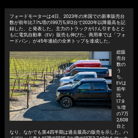
フォードモーターは4日、2023年の米国での新車販売台
数が前年比7.1%増の199万5,912台で2020年以降最高を記
録した、と発表した。主力のトラックがけん引するとと
もに電気自動車（EV）販売も伸びた。商用車では「フォ
ードバン」が45年連続の全米トップを達成した。
総販
売台
数の
う
ち、
EVは
前年
比
17.9
％増
の7万
2,608
台と
なり、なかでも第4四半期は過去最高の販売を示した。ハ