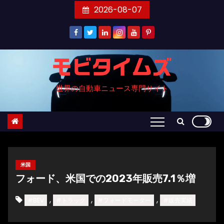
コ
2026-08-07
ン
テ
ン
ツ
モビタイムズ
へ
世界の自動車ニュース専門サイト
ス
キ
ッ
プ
米国
フォード、米国での2023年販売7.1％増
,
,
,
#BEV
#トラック
#フォードモーター
#販売実績