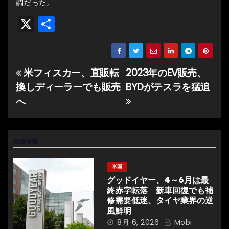
調だった。
X
共
有
米フィスカー、直販転
2023年のEV販売、
投
換しディーラーでも販売
BYDがテスラを猛追
稿
へ
ナ
ビ
関連投稿
ゲ
米国
ー
グッドイヤー、4～6月は最
終赤字転落 新車回復でも補
シ
修需要低迷、タイヤ業界の逆
風鮮明
ョ
8月 6, 2026
Mobi