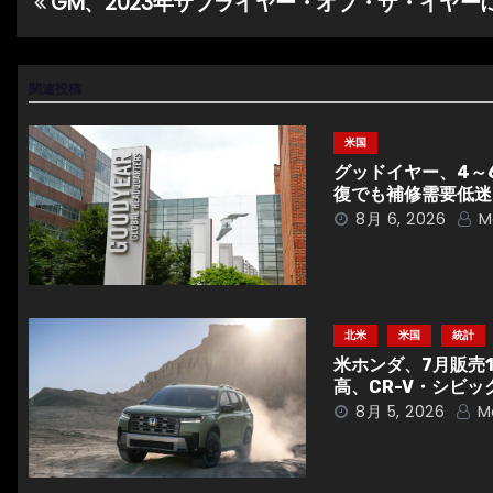
GM、2023年サプライヤー・オブ・ザ・イヤー
投
稿
ナ
関連投稿
ビ
米国
グッドイヤー、4～
ゲ
復でも補修需要低迷
8月 6, 2026
M
ー
シ
ョ
北米
米国
統計
ン
米ホンダ、7月販売
高、CR-V・シビッ
8月 5, 2026
M