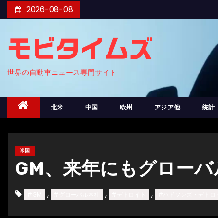
コ
2026-08-08
ン
テ
モビタイムズ
ン
ツ
世界の自動車ニュース専門サイト
へ
ス
キ
北米
中国
欧州
アジア他
統計
ッ
プ
米国
GM、来年にもグロー
,
,
,
#GM
#グローバル本社
#デトロイト
#ハドソンズ・デトロ