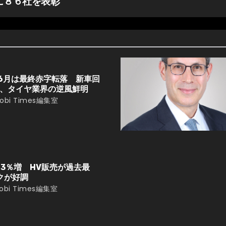
に８６社を表彰
6月は最終赤字転落 新車回
、タイヤ業界の逆風鮮明
obi Times編集室
13％増 HV販売が過去最
クが好調
obi Times編集室