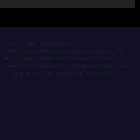
<script type="text/javascript" 
src="//seal.cloudsecure.co.jp/js/cloudssl_w_170-
66.js" defer="defer"></script><noscript><img 
src="//seal.cloudsecure.co.jp/image/cloudssl_noscrip
t_l.png" width="170" height="66"></noscript>