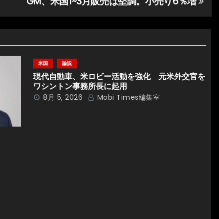
GM、米国1~3月販売は堅調。小売り6％増
米国
論説
現代自動車、米ロビー活動を強化 元米外交官を
ワシントン事務所長に起用
8月 5, 2026
Mobi Times編集室