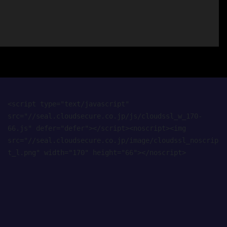
<script type="text/javascript" 
src="//seal.cloudsecure.co.jp/js/cloudssl_w_170-
66.js" defer="defer"></script><noscript><img 
src="//seal.cloudsecure.co.jp/image/cloudssl_noscrip
t_l.png" width="170" height="66"></noscript>