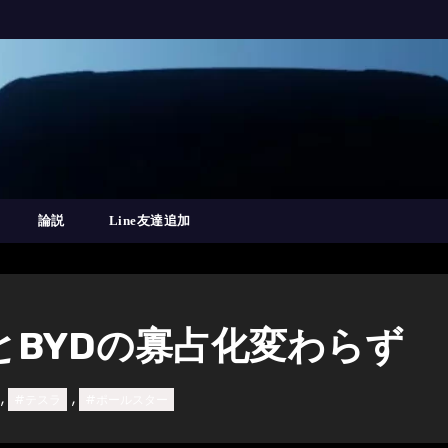
論説
Line友達追加
とBYDの寡占化変わらず
,
,
#テスラ
#ポールスター