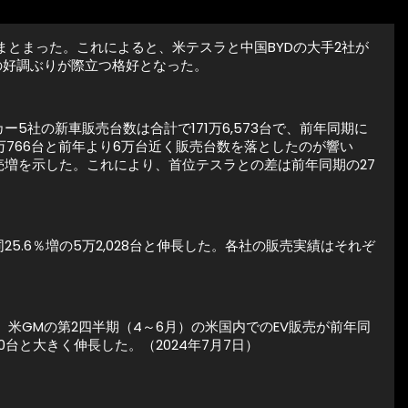
がまとまった。これによると、米テスラと中国BYDの大手2社が
の好調ぶりが際立つ格好となった。
5社の新車販売台数は合計で171万6,573台で、前年同期に
3万766台と前年より6万台近く販売台数を落としたのが響い
る販売増を示した。これにより、首位テスラとの差は前年同期の27
25.6％増の5万2,028台と伸長した。各社の販売実績はそれぞ
米GMの第2四半期（4～6月）の米国内でのEV販売が前年同
0台と大きく伸長した。（2024年7月7日）