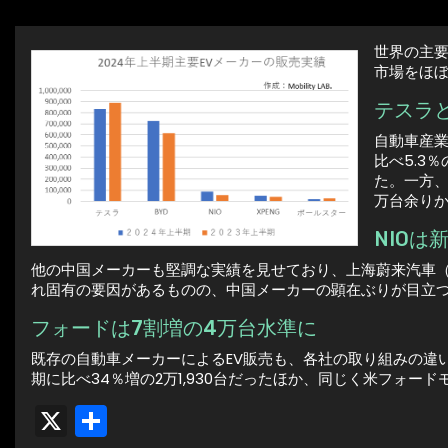
世界の主要
市場をほ
テスラと
自動車産業
比べ5.3
た。一方、
万台余りか
NIOは
他の中国メーカーも堅調な実績を見せており、上海蔚来汽車（NIO）
れ固有の要因があるものの、中国メーカーの顕在ぶりが目立
フォードは7割増の4万台水準に
既存の自動車メーカーによるEV販売も、各社の取り組みの違い
期に比べ34％増の2万1,930台だったほか、同じく米フォードモ
X
共