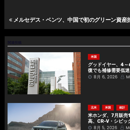
有
メルセデス・ベンツ、中国で初のグリーン資産
投
稿
ナ
関連投稿
ビ
米国
グッドイヤー、4～
ゲ
復でも補修需要低迷
8月 6, 2026
M
ー
シ
ョ
北米
米国
統計
ン
米ホンダ、7月販売
高、CR-V・シビッ
8月 5, 2026
M