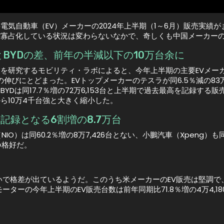
電気自動車（EV）メーカーの2024年上半期（1～6月）販売実績
ぼ寡占化している状況は変わらないなかで、奇しくも中国メーカー
BYDの差、前年の半減以下の10万台余に
を研究するモビリティ・ラボによると、今年上半期の主要EVメーカー
％の伸びにとどまった。EVトップメーカーのテスラが同6.5％減の8
BYDは同17.7％増の72万6,153台と上半期で過去最高を記録す
ら10万4千台強と大きく縮小した。
新記録となる6割増の8.7万台
は同60.2％増の8万7,426台とない、小鵬汽車（Xpeng）も同
つ格好だ。
で格差が出ているようだ。このうち米メーカーのEV販売は堅調で、
ーターの今年上半期のEV販売台数は前年同期比71.8％増の4万4,18