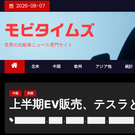
コ
2026-08-07
ン
テ
モビタイムズ
ン
ツ
世界の自動車ニュース専門サイト
へ
ス
キ
北米
中国
欧州
アジア他
統計
ッ
プ
中国
米国
上半期EV販売、テスラ
,
,
,
,
#2024年上半期
#BEV
#ＢＹＤ
#ＮＩＯ
#Ｘｐｅｎｇ