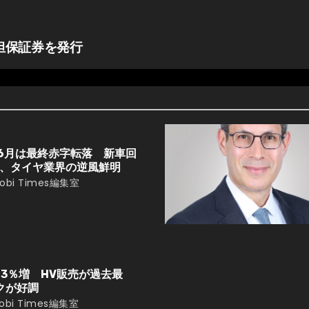
担保証券を発行
6月は最終赤字転落 新車回
、タイヤ業界の逆風鮮明
obi Times編集室
13％増 HV販売が過去最
クが好調
obi Times編集室