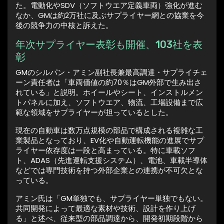
た。電動化やSDV（ソフトウエア定義車両）強化が進む
なか、GMは約2万社に及ぶサプライヤー網との協業を今
後の競争力の中核と訴えた。
年次サプライヤー表彰も開催、103社を表
彰
GMのシルパン・アミン副社長兼最高調達・サプライチェ
ーン責任者は「車両価値の約70％はGM外部で生み出さ
れている」と説明。ホイールやシート、インストルメン
トパネルに加え、ソフトウエア、物流、工場設備まで広
範な領域をサプライヤーが担っているとした。
現在の自動車は数万点規模の部品で構成される複雑な工
業製品となっており、EV化や自動運転機能の進展でサプ
ライヤー依存度は一段と高まっている。特に車載ソフ
ト、ADAS（先進運転支援システム）、電池、車載半導体
などでは専門技術を持つ外部企業との連携が不可欠とな
っている。
アミン氏は「GM単独でも、サプライヤー単独でもない。
共同開発によって最適な素材や技術、設計を作り上げ
る」と述べ、従来型の部品調達から、開発初期段階から