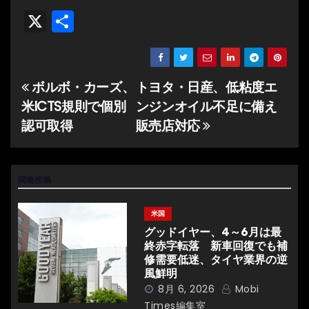
X
共
有
ボルボ・カーズ、
トヨタ・日産、低粘度エ
投
米ICTS規則で個別
ンジンオイル不足に備え
稿
認可取得
販売店対応
ナ
ビ
関連投稿
ゲ
米国
ー
グッドイヤー、4～6月は最
終赤字転落 新車回復でも補
シ
修需要低迷、タイヤ業界の逆
風鮮明
ョ
8月 6, 2026
Mobi
Times編集室