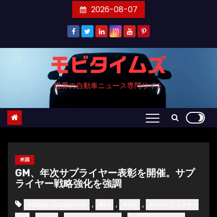
コ
2026-08-07
ン
テ
ン
ツ
モビタイムズ
へ
世界の自動車ニュース専門サイト
ス
キ
ッ
プ
米国
GM、年次サプライヤー表彰を開催。サプ
ライヤー戦略強化を強調
,
,
,
#Dolby Laboratories
#EV
#GM
#GMサプライヤー