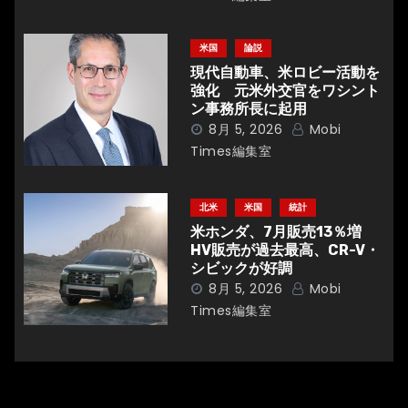
ン
米国
論説
現代自動車、米ロビー活動を
強化 元米外交官をワシント
ン事務所長に起用
8月 5, 2026
Mobi
Times編集室
北米
米国
統計
米ホンダ、7月販売13％増
HV販売が過去最高、CR-V・
シビックが好調
8月 5, 2026
Mobi
Times編集室