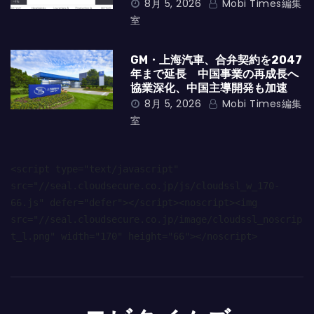
8月 5, 2026
Mobi Times編集
室
GM・上海汽車、合弁契約を2047
年まで延長 中国事業の再成長へ
協業深化、中国主導開発も加速
8月 5, 2026
Mobi Times編集
室
<script type="text/javascript" 
src="//seal.cloudsecure.co.jp/js/cloudssl_w_170-
66.js" defer="defer"></script><noscript><img 
src="//seal.cloudsecure.co.jp/image/cloudssl_noscrip
t_l.png" width="170" height="66"></noscript>