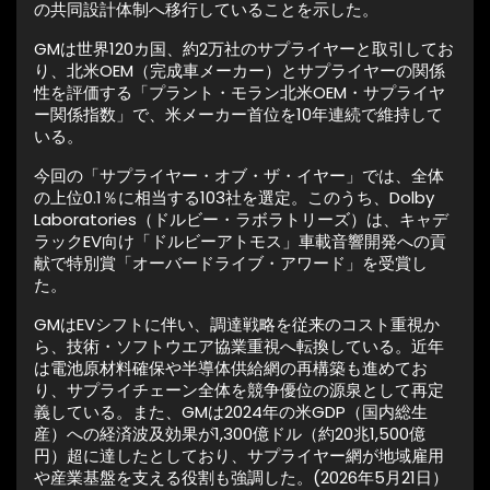
の共同設計体制へ移行していることを示した。
GMは世界120カ国、約2万社のサプライヤーと取引してお
り、北米OEM（完成車メーカー）とサプライヤーの関係
性を評価する「プラント・モラン北米OEM・サプライヤ
ー関係指数」で、米メーカー首位を10年連続で維持して
いる。
今回の「サプライヤー・オブ・ザ・イヤー」では、全体
の上位0.1％に相当する103社を選定。このうち、Dolby
Laboratories（ドルビー・ラボラトリーズ）は、キャデ
ラックEV向け「ドルビーアトモス」車載音響開発への貢
献で特別賞「オーバードライブ・アワード」を受賞し
た。
GMはEVシフトに伴い、調達戦略を従来のコスト重視か
ら、技術・ソフトウエア協業重視へ転換している。近年
は電池原材料確保や半導体供給網の再構築も進めてお
り、サプライチェーン全体を競争優位の源泉として再定
義している。また、GMは2024年の米GDP（国内総生
産）への経済波及効果が1,300億ドル（約20兆1,500億
円）超に達したとしており、サプライヤー網が地域雇用
や産業基盤を支える役割も強調した。(2026年5月21日）