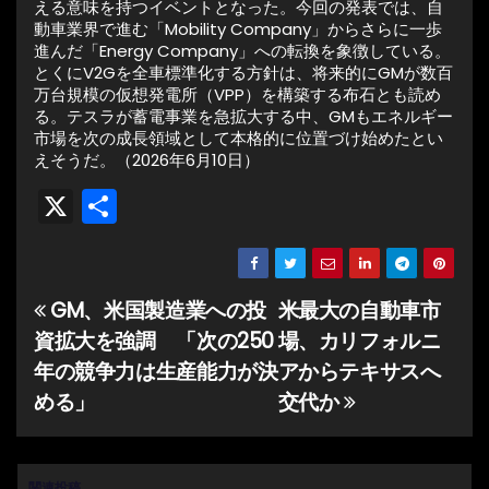
える意味を持つイベントとなった。今回の発表では、自
動車業界で進む「Mobility Company」からさらに一歩
進んだ「Energy Company」への転換を象徴している。
とくにV2Gを全車標準化する方針は、将来的にGMが数百
万台規模の仮想発電所（VPP）を構築する布石とも読め
る。テスラが蓄電事業を急拡大する中、GMもエネルギー
市場を次の成長領域として本格的に位置づけ始めたとい
えそうだ。（2026年6月10日）
X
共
有
GM、米国製造業への投
米最大の自動車市
投
資拡大を強調 「次の250
場、カリフォルニ
稿
年の競争力は生産能力が決
アからテキサスへ
ナ
める」
交代か
ビ
関連投稿