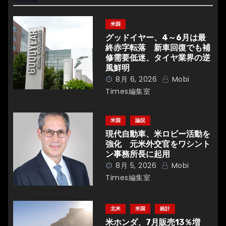
ゲ
ー
米国
シ
グッドイヤー、4～6月は最
終赤字転落 新車回復でも補
ョ
修需要低迷、タイヤ業界の逆
風鮮明
ン
8月 6, 2026
Mobi
Times編集室
米国
論説
現代自動車、米ロビー活動を
強化 元米外交官をワシント
ン事務所長に起用
8月 5, 2026
Mobi
Times編集室
北米
米国
統計
米ホンダ、7月販売13％増