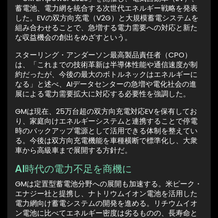
蓄電池、電力網を統合する次世代エネルギー戦略を発表
した。EVの双方向充電（V2G）と大規模蓄電システムを
組み合わせることで、急増する電力需要への対応と新た
な収益機会の創出をめざすという。
スターリング・アンダーソン最高製品責任者（CPO）
は、「これまでの技術革新は半導体性能や通信速度が制
約だったが、今後の最大のボトルネックはエネルギーに
なる」と述べ、AIデータセンターの急増や電化社会の進
展による電力需要拡大に対応する必要性を強調した。
GMは現在、25万台超の双方向充電対応EVを保有してお
り、家庭向けエネルギーシステムと連携することで停電
時のバックアップ電源として活用できる体制を整えてい
る。今後は双方向充電機能を車種横断で標準化し、大衆
車から高級車まで展開する方針だ。
AI時代の電力不足を商機に
GMは定置型蓄電池分野への展開も加速する。米ピーク・
エナジー社と提携し、ナトリウムイオン電池を活用した
電力網向け蓄電システムの開発を進める。リチウムイオ
ン電池に比べてエネルギー密度は劣るものの、長寿命と