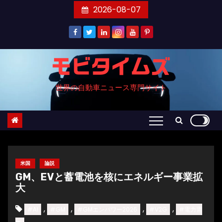
コ
2026-08-07
ン
テ
ン
ツ
モビタイムズ
へ
世界の自動車ニュース専門サイト
ス
キ
ッ
プ
米国
論説
GM、EVと蓄電池を核にエネルギー事業拡
大
,
,
,
,
#AI
#GM
#GMエンパワー2026
#V2G
#電力需