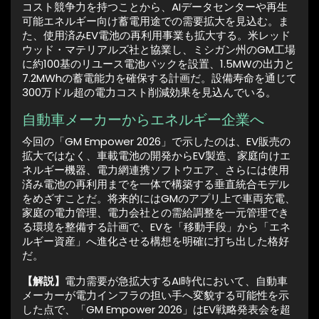
コスト競争力を持つことから、AIデータセンターや再生
可能エネルギー向け蓄電用途での需要拡大を見込む。ま
た、使用済みEV電池の再利用事業も拡大する。米レッド
ウッド・マテリアルズ社と協業し、ミシガン州のGM工場
に約100基のリユース電池パックを設置、1.5MWの出力と
7.2MWhの蓄電能力を確保する計画だ。設備寿命を通じて
300万ドル超の電力コスト削減効果を見込んでいる。
自動車メーカーからエネルギー企業へ
今回の「GM Empower 2026」で示したのは、EV販売の
拡大ではなく、車載電池の開発からEV製造、家庭向けエ
ネルギー機器、電力網連携ソフトウエア、さらには使用
済み電池の再利用までを一体で構築する垂直統合モデル
をめざすことだ。将来的にはGMのアプリ上で車両充電、
家庭の電力管理、電力会社との需給調整を一元管理でき
る環境を整備する計画で、EVを「移動手段」から「エネ
ルギー資産」へ進化させる構想を明確に打ち出した格好
だ。
【解説】
電力需要が急拡大するAI時代において、自動車
メーカーが電力インフラの担い手へ変貌する可能性を示
した点で、「GM Empower 2026」はEV戦略発表会を超