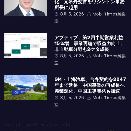
化 元米外交官をワシントン事務
所長に起用
8月 5, 2026
Mobi Times編集
室
アプティブ、第2四半期営業利益
15％増 事業再編で収益力向上、
非自動車分野も2ケタ成長
8月 5, 2026
Mobi Times編集
室
GM・上海汽車、合弁契約を2047
年まで延長 中国事業の再成長へ
協業深化、中国主導開発も加速
8月 5, 2026
Mobi Times編集
室
<script type="text/javascript" 