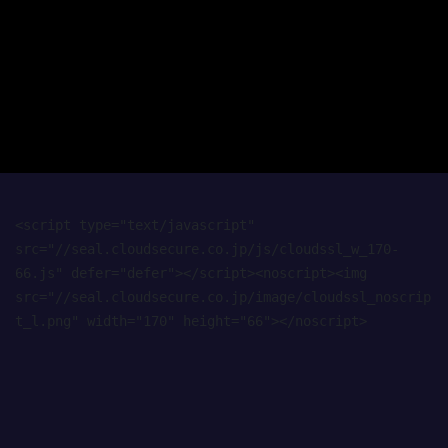
<script type="text/javascript" 
src="//seal.cloudsecure.co.jp/js/cloudssl_w_170-
66.js" defer="defer"></script><noscript><img 
src="//seal.cloudsecure.co.jp/image/cloudssl_noscrip
t_l.png" width="170" height="66"></noscript>