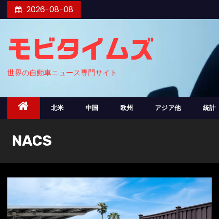
コ
2026-08-08
ン
テ
モビタイムズ
ン
ツ
世界の自動車ニュース専門サイト
へ
ス
キ
北米
中国
欧州
アジア他
統計
ッ
プ
NACS