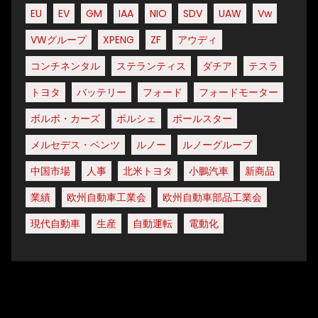
EU
EV
GM
IAA
NIO
SDV
UAW
Vw
VWグループ
XPENG
ZF
アウディ
コンチネンタル
ステランティス
ダチア
テスラ
トヨタ
バッテリー
フォード
フォードモーター
ボルボ・カーズ
ポルシェ
ポールスター
メルセデス・ベンツ
ルノー
ルノーグループ
中国市場
人事
北米トヨタ
小鵬汽車
新商品
業績
欧州自動車工業会
欧州自動車部品工業会
現代自動車
生産
自動運転
電動化