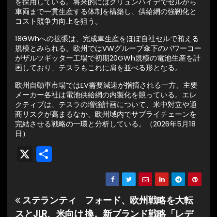
を採用している。将来的にはグリュンハイデでセルから
車両まで一貫生産する体制を構築し、供給網の強靭化と
コスト競争力向上を狙う。
18GWhへの拡張は、完成車生産をほぼ自社セルで賄える
規模とみられる。欧州ではVWグループ傘下のパワーコー
がザルツギッター工場で初期20GWh規模の電池生産を計
画しており、テスラもこれに肩を並べる形となる。
欧州自動車市場ではEV需要減速が指摘される一方、主要
メーカー各社は電池供給網の内製化を競っている。エレ
クティブは、テスラの増強計画について、米中対立や通
商リスクが高まるなか、欧州域内でサプライチェーンを
完結させる戦略の一環と分析している。（2026年5月18
日）
X
共
有
ステランティ
フォード、欧州戦略を大転
投
スとJLR、米向け
換。新ブランド戦略「レデ