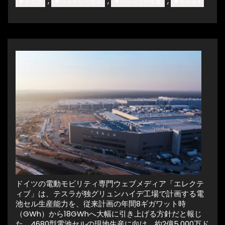
,
,
,
#テスラ
#バッテリーセル
#バッテリー生産
#モデルY
ドイツの電動モビリティ専門ウェブメディア「エレクテ
ィブ」は、テスラが独グリュンハイデ工場で計画する電
池セル生産能力を、従来計画の年間8ギガワット時
（GWh）から18GWhへ大幅に引き上げる方針だと報じ
た。4680型電池セルの現地生産に向け、約2億5,000万ド