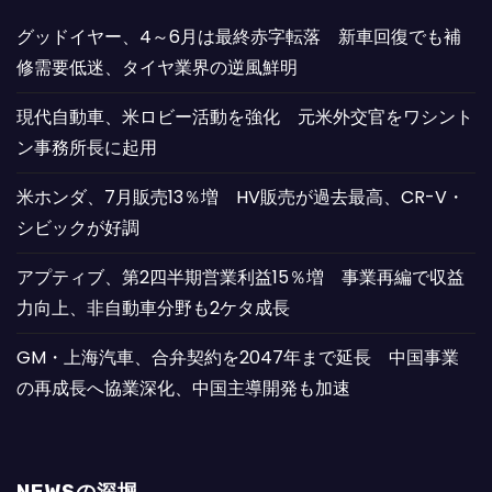
グッドイヤー、4～6月は最終赤字転落 新車回復でも補
修需要低迷、タイヤ業界の逆風鮮明
現代自動車、米ロビー活動を強化 元米外交官をワシント
ン事務所長に起用
米ホンダ、7月販売13％増 HV販売が過去最高、CR-V・
シビックが好調
アプティブ、第2四半期営業利益15％増 事業再編で収益
力向上、非自動車分野も2ケタ成長
GM・上海汽車、合弁契約を2047年まで延長 中国事業
の再成長へ協業深化、中国主導開発も加速