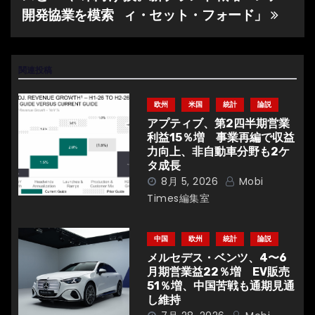
稿
開発協業を模索
ィ・セット・フォード」
ナ
ビ
関連投稿
ゲ
欧州
米国
統計
論説
ー
アプティブ、第2四半期営業
利益15％増 事業再編で収益
シ
力向上、非自動車分野も2ケ
タ成長
ョ
8月 5, 2026
Mobi
Times編集室
ン
中国
欧州
統計
論説
メルセデス・ベンツ、4〜6
月期営業益22％増 EV販売
51％増、中国苦戦も通期見通
し維持