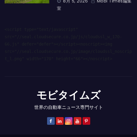
8月 5, 2026
Mobi Times編集
室
<script type="text/javascript" 
src="//seal.cloudsecure.co.jp/js/cloudssl_w_170-
66.js" defer="defer"></script><noscript><img 
src="//seal.cloudsecure.co.jp/image/cloudssl_noscrip
t_l.png" width="170" height="66"></noscript>
モビタイムズ
世界の自動車ニュース専門サイト