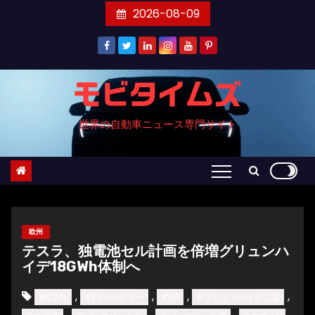
コ
2026-08-09
ン
テ
ン
ツ
モビタイムズ
へ
世界の自動車ニュース専門サイト
ス
キ
ッ
プ
欧州
テスラ、独電池セル計画を倍増グリュンハ
イデ18GWh体制へ
,
,
,
,
#CATL
#EVバッテリー
#LG
#グリュンハイデ工場