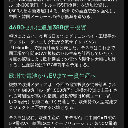
ル（約388億円、1ドル＝155円換算）を追加投資し、
1,500人超を新規雇用する。欧州での垂直統合を強化し、
中国・韓国メーカーへの依存低減を進める。
4680セルに追加388億円投資
報道によると、今月13日までにグリュンハイデ工場長の
アンドレ・ティエリグ氏が交流サイト（SNS）
「LinkedIn」で投資計画を公表した。テスラはこれまで
同工場で年間8GWh規模のセル生産を計画していたが、
今回の拡張により欧州拠点での電池内製化を大幅に加速
する。生産開始は2027年前半を予定する。
欧州で電池からEVまで一貫生産へ
複数の欧州メディアは、今回の追加投資が従来計画され
ていた約10億ドル（約1,550億円）規模の投資に上乗せさ
れる可能性が高いと指摘。総投資額は10億ユーロ（約
1,700億円）規模に近づく見通しで、欧州勢の大型電池プ
ロジェクトに匹敵する水準となる。
テスラは現在、欧州生産の「モデルY」に中国CATL製の
LFP電池や、韓国LGエナジーソリューション 製NCM電池