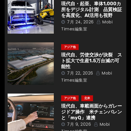
シ
現代自・起亜、車体1,000カ
所をデジタル計測 品質検証
ョ
を高度化、AI活用も視野
7月 24, 2026
Mobi
ン
Times編集室
アジア他
現代自、労使交渉が決裂 ス
ト拡大で生産1.5万台減の可
能性
7月 22, 2026
Mobi
Times編集室
アジア他
北米
現代自、車載画面からガレー
ジドア操作 米チェンバレン
と「myQ」連携
7月 9, 2026
Mobi