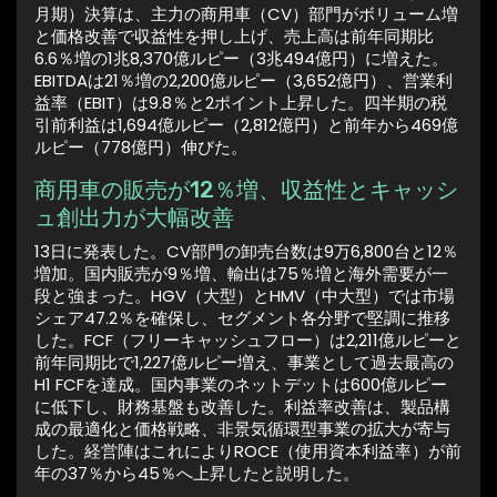
月期）決算は、主力の商用車（CV）部門がボリューム増
と価格改善で収益性を押し上げ、売上高は前年同期比
6.6％増の1兆8,370億ルピー（3兆494億円）に増えた。
EBITDAは21％増の2,200億ルピー（3,652億円）、営業利
益率（EBIT）は9.8％と2ポイント上昇した。四半期の税
引前利益は1,694億ルピー（2,812億円）と前年から469億
ルピー（778億円）伸びた。
商用車の販売が12％増、収益性とキャッシ
ュ創出力が大幅改善
13日に発表した。CV部門の卸売台数は9万6,800台と12％
増加。国内販売が9％増、輸出は75％増と海外需要が一
段と強まった。HGV（大型）とHMV（中大型）では市場
シェア47.2％を確保し、セグメント各分野で堅調に推移
した。FCF（フリーキャッシュフロー）は2,211億ルピーと
前年同期比で1,227億ルピー増え、事業として過去最高の
H1 FCFを達成。国内事業のネットデットは600億ルピー
に低下し、財務基盤も改善した。利益率改善は、製品構
成の最適化と価格戦略、非景気循環型事業の拡大が寄与
した。経営陣はこれによりROCE（使用資本利益率）が前
年の37％から45％へ上昇したと説明した。