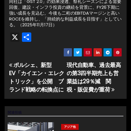
同社は「GST 2.0」の効果浸透、祭礼シーズンによる需要
回復、建設・インフラ投資の継続を背景に、FY26下期に
強い成長を見込む。今後も二桁のEBITDAマージンと高い
ROCEを維持し、「持続的な利益成長を目指す」としてい
る。（2025年11月17日）
X
共
有
ポルシェ、新型
現代自動車、過去最高
投
EV「カイエン・エレク
の第3四半期売上も営
稿
トリック」を公開 ブ
業益は29％減 関
ナ
ランド戦略の転換点に
税・販促費が重荷
ビ
ゲ
関連投稿
ー
アジア他