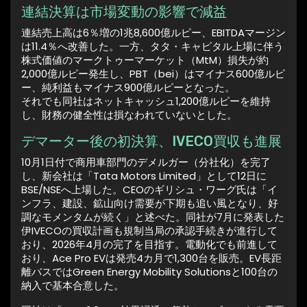
連結決算は市場変動の影響で減益
連結売上高は6％増の1兆8,600億ルピー、EBITDAマージン
は11.4％へ改善した。一方、タタ・キャピタル上場に伴う
株式価値のマークトゥーマーケット（MtM）損失が約
2,000億ルピー発生し、PBT（bei）はマイナス600億ルピ
ー、純利益もマイナス900億ルピーとなった。
それでも同社はネットキャッシュ1,200億ルピーを維持
し、財務の健全性は損なわれていないとした。
デマーター後の初決算、IVECO買収も進展
10月1日付で商用車部門のデメルガー（分社化）を完了
し、新会社は「Tata Motors Limited」として12日に
BSE/NSEへ上場した。CEOのギリシュ・ワーグ氏は「イ
ンフラ、建設、鉱山向け需要が下期も追い風となり、好
調なモメンタムが続く」と述べた。同社が7月に発表した
伊IVECOの買収計画も規制当局の承認手続きが進行して
おり、2026年4月の完了を目指す。電動化でも前進して
おり、Ace Pro EVは発売4カ月で1,300台を販売。EV長距
離バスではGreen Energy Mobility Solutionsと100台の
納入で基本合意した。