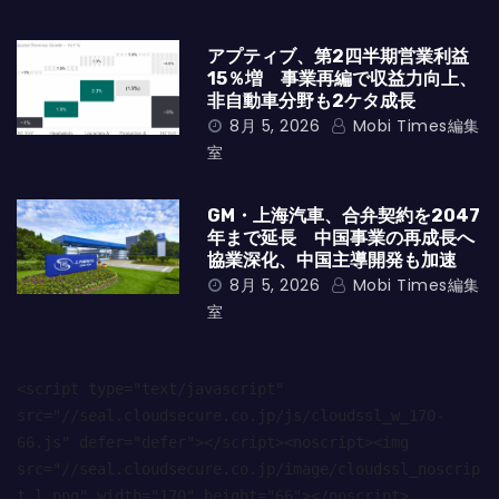
アプティブ、第2四半期営業利益
15％増 事業再編で収益力向上、
非自動車分野も2ケタ成長
8月 5, 2026
Mobi Times編集
室
GM・上海汽車、合弁契約を2047
年まで延長 中国事業の再成長へ
協業深化、中国主導開発も加速
8月 5, 2026
Mobi Times編集
室
<script type="text/javascript" 
src="//seal.cloudsecure.co.jp/js/cloudssl_w_170-
66.js" defer="defer"></script><noscript><img 
src="//seal.cloudsecure.co.jp/image/cloudssl_noscrip
t_l.png" width="170" height="66"></noscript>