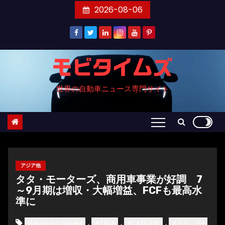
コ
2026-08-06
ン
テ
ン
ツ
モビタイムズ
へ
世界の自動車ニュース専門サイト
ス
キ
ッ
プ
アジア他
タタ・モーターズ、商用車事業が好調 7
～9月期は増収・大幅増益、FCFも最高水
準に
,
,
,
#Avinya Concept
#TATA
#TATA決算
#タタ・モー